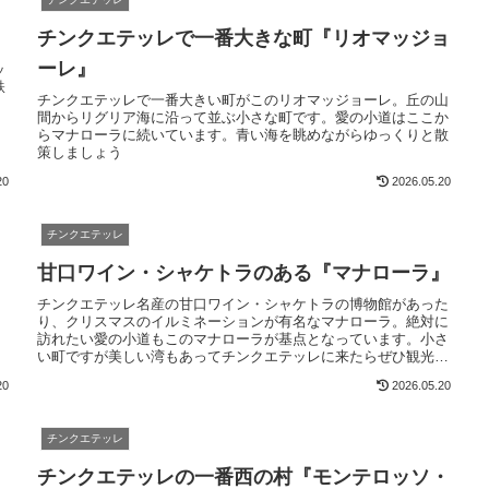
チンクエテッレで一番大きな町『リオマッジョ
ーレ』
ッ
鉄
チンクエテッレで一番大きい町がこのリオマッジョーレ。丘の山
、
間からリグリア海に沿って並ぶ小さな町です。愛の小道はここか
らマナローラに続いています。青い海を眺めながらゆっくりと散
策しましょう
20
2026.05.20
チンクエテッレ
』
甘口ワイン・シャケトラのある『マナローラ』
チンクエテッレ名産の甘口ワイン・シャケトラの博物館があった
り、クリスマスのイルミネーションが有名なマナローラ。絶対に
訪れたい愛の小道もこのマナローラが基点となっています。小さ
い町ですが美しい湾もあってチンクエテッレに来たらぜひ観光し
てほしい町です
20
2026.05.20
チンクエテッレ
』
チンクエテッレの一番西の村『モンテロッソ・