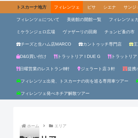
トスカーナ地方
フィレンツェ
ピサ
シエナ
サンジ
フィレンツェについて
美術館の開館一覧
フィレンツェ
ミケランジェロ広場
ヴァザーリの回廊
チョンピ蚤の市
チーズと生ハム店MARCO
カントゥッチ専門店
王
D&G買い付け
トラットリア I DUE G
トラットリア
日曜営業のレストラン8軒
ジェラート店３軒
提携ホ
フィレンツェ出発、トスカーナの街を巡る専用車ツアー
フィレンツェ発べネチア解散ツアー
ホーム
エリア
イタリ