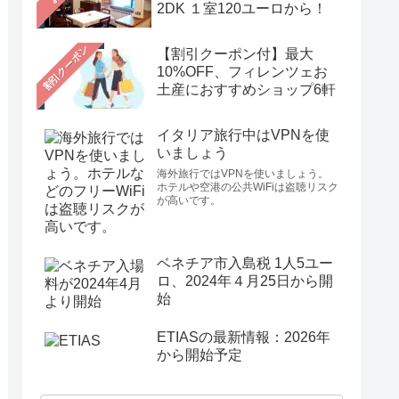
2DK １室120ユーロから！
【割引クーポン付】最大
10%OFF、フィレンツェお
土産におすすめショップ6軒
イタリア旅行中はVPNを使
いましょう
海外旅行ではVPNを使いましょう。
ホテルや空港の公共WiFiは盗聴リスク
が高いです。
ベネチア市入島税 1人5ユー
ロ、2024年４月25日から開
始
ETIASの最新情報：2026年
から開始予定