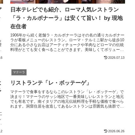
ア
日本テレビでも紹介、ローマ人気レストラン
安
「ラ・カルボナーラ」は安くて旨い！ by 現地
在住者
。
1906年から続く老舗ラ・カルボナーラはその名の通りカルボナー
も
ラが看板メニューのレストラン。ローマ・テルミニ駅から徒歩10
理
分にある小さなお店はアーティチョークや羊肉などローマの伝統
フ
料理がとても安く食べることができます。美味しくてボリューム
も満点。地元ローマの本格イタリアンを手軽に楽しむなら最高の
16
2026.07.13
お店です。
マテーラ
よ
リストランテ「レ・ボッテーゲ」
予
マテーラで食事をするならこのレストラン「レ・ボッテーゲ」で
決まり！マテーラのサッシ地区で一番美味しいレストランと地元
でも有名です。南イタリアの地元伝統料理を手軽な価格で食べら
れます。洞窟住居を改造してあるレストランは雰囲気も抜群で超
、
お勧めのお店です。
こ
し
感
12
2026.06.26