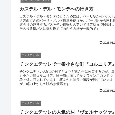
カステル・デル・モンテへの行き方
カステル・デル・モンテに行くためには、バーリ駅からバルレ
タ方面行きのバーリ・ノルド鉄道を使うか、バーリ駅から同じ
道会社の運営するバスを使い最寄りのアンドリア駅まで移動し
その後路線バスに乗り換えて向かう方法が一般的です
2026.05.
チンクエテッレ
チンクエテッレで一番小さな町『コルニリア
チンクエテッレの5つの村でちょうど真ん中に位置するのが、最
も小さい町コルニリア。唯一海に面してなくワイン用のブドウ
段々畑に囲まれています。駅あからは長い階段が続いています
が、町の上からの眺めは最高です
2026.05.
チンクエテッレ
チンクエテッレの人気の村『ヴェルナッツァ