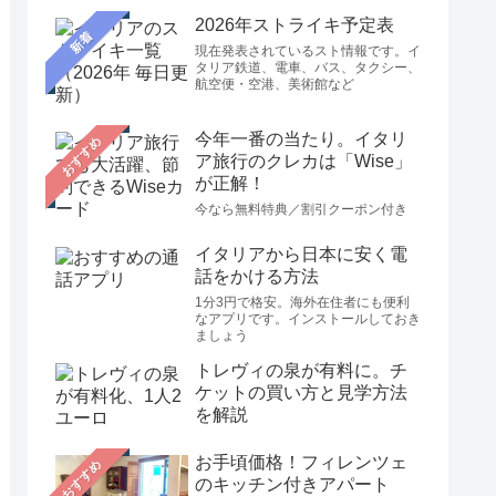
2026年ストライキ予定表
新着
現在発表されているスト情報です。イ
タリア鉄道、電車、バス、タクシー、
航空便・空港、美術館など
今年一番の当たり。イタリ
おすすめ
ア旅行のクレカは「Wise」
が正解！
今なら無料特典／割引クーポン付き
イタリアから日本に安く電
話をかける方法
1分3円で格安。海外在住者にも便利
なアプリです。インストールしておき
ましょう
トレヴィの泉が有料に。チ
ケットの買い方と見学方法
を解説
お手頃価格！フィレンツェ
おすすめ
のキッチン付きアパート