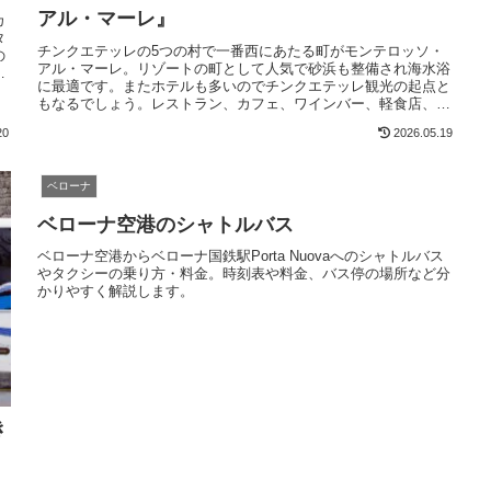
アル・マーレ』
カ
タ
チンクエテッレの5つの村で一番西にあたる町がモンテロッソ・
の
アル・マーレ。リゾートの町として人気で砂浜も整備され海水浴
町
に最適です。またホテルも多いのでチンクエテッレ観光の起点と
もなるでしょう。レストラン、カフェ、ワインバー、軽食店、お
土産屋さんも充実しているので旅行にお勧めです
20
2026.05.19
ベローナ
ベローナ空港のシャトルバス
ベローナ空港からベローナ国鉄駅Porta Nuovaへのシャトルバス
やタクシーの乗り方・料金。時刻表や料金、バス停の場所など分
かりやすく解説します。
き