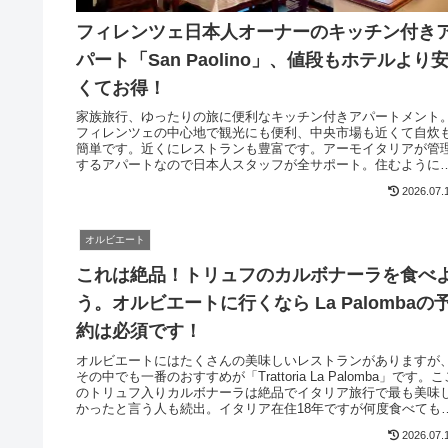
フィレンツェ日本人オーナーのキッチン付き
パート「San Paolino」、値段もホテルより
くてお得！
家族旅行、ゆったりの旅に便利なキッチン付きアパートメント
フィレンツェの中心地で観光にも便利、中央市場も近くて自炊
簡単です。近くにレストランも豊富です。アーモイタリアが管
するアパートなので日本人スタッフが全サポート。住むように
ィレンツェで暮らせます。長期滞在にもおすすめです。
2026.07.
オルビエート
これは絶品！トリュフのカルボナーラを食べ
う。オルビエートに行くなら La Palombaの
約は必須です！
オルビエートにはたくさんの美味しいレストランがありますが
その中でも一番のおすすめが「Trattoria La Palomba」です。こ
のトリュフ入りカルボナーラは絶品でイタリア旅行で最も美味
かったと言う人も続出。イタリア在住18年ですが何度食べても
動します。日本のテレビに何度も出演するようになりました
2026.07.