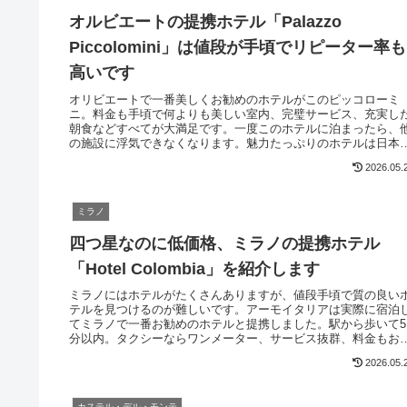
オルビエートの提携ホテル「Palazzo
Piccolomini」は値段が手頃でリピーター率も
高いです
オリビエートで一番美しくお勧めのホテルがこのピッコローミ
ニ。料金も手頃で何よりも美しい室内、完璧サービス、充実し
朝食などすべてが大満足です。一度このホテルに泊まったら、
の施設に浮気できなくなります。魅力たっぷりのホテルは日本
で予約可能です。レストラン予約のサービス付きです
2026.05.
ミラノ
四つ星なのに低価格、ミラノの提携ホテル
「Hotel Colombia」を紹介します
ミラノにはホテルがたくさんありますが、値段手頃で質の良い
テルを見つけるのが難しいです。アーモイタリアは実際に宿泊
てミラノで一番お勧めのホテルと提携しました。駅から歩いて5
分以内。タクシーならワンメーター、サービス抜群、料金もお
な超オススメ四つ星ホテルです。一度泊まったらリピーターに
2026.05.
ること間違いないでしょう
カステル・デル・モンテ