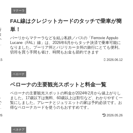
マテーラ
FAL線はクレジットカードのタッチで乗車が簡
単！
行
金
バーリからマテーラなどを結ぶ私鉄／バスの「Ferrovie Appulo
い
Lucane（FAL）線」は、2026年6月からタッチ決済で乗車可能に
ア
なりました。プーリア州とバジリカータ州の旅行にとても便利。
切符を買う手間も省け、時間もお金も節約できます
15
2026.06.12
ベローナ
ベローナの主要観光スポットと料金一覧
る
ベローナの主要観光スポットの料金が2024年2月から値上がりし
ト
ました。17歳以下は無料、60歳以上は割引など、わかりやすく一
で
覧にしました。アレーナとジュリエットの家は予約必須です。お
き
得なベローナカードを使うのもおすすめです。
26
2026.05.26
ベネチア