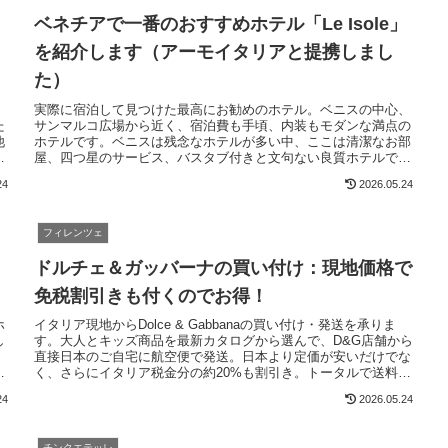
ベネチアで一番のおすすめホテル「Le Isole」
を紹介します（アーモイタリアと提携しまし
た）
実際に宿泊して見つけた最高にお勧めのホテル。ベニスの中心、
た
サンマルコ広場から近く、宿泊費も手頃、内装もモダンな満点の
他
ホテルです。ベニスは残念なホテルが多い中、ここは清潔なお部
語
屋、四つ星のサービス、バスタブ付きと文句ない良質ホテルでし
た。水上バス停留所から徒歩3分と便利、一度泊まるとリピータ
24
2026.05.24
ーになりますよ。
フィレンツェ
ドルチェ＆ガッバーナの買い付け：現地価格で
免税割引きも付くのでお得！
ホ
イタリア現地からDolce & Gabbanaの買い付け・発送を承りま
し
す。大人とキッズ商品を最新カタログから選んで、D&G店舗から
直接日本のご自宅に航空便で発送。日本より定価が安いだけでな
得
く、さらにイタリア税金分の約20%も割引き。トータルで送料と
な
手数料を含めても、日本で買うより安く、日本未販売の商品も選
24
2026.05.24
べます。
チンクエテッレ