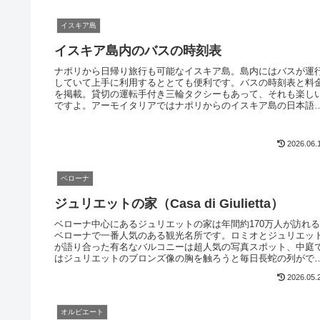
イスキア島
イスキア島内のバスの時刻表
ナポリから日帰り旅行も可能なイスキア島。島内にはバスが運
していて上手に利用するととても便利です。バスの時刻表と料
を掲載。貸切の運転手付き三輪タクシーもあって、それも楽し
ですよ。アーモイタリアではナポリからのイスキア島の日本語
テンド付きツアーも開催中です。
2026.06.
ベローナ
ジュリエットの家（Casa di Giulietta）
ベローナ中心にあるジュリエットの家は年間約170万人が訪れ
ベローナで一番人気のある観光名所です。ロミオとジュリエッ
が語り合った有名なバルコニーは超人気の写真スポット、中庭
はジュリエットのブロンズ像の胸を触ろうと毎日長蛇の列がで
ます。
2026.05.
オルビエート