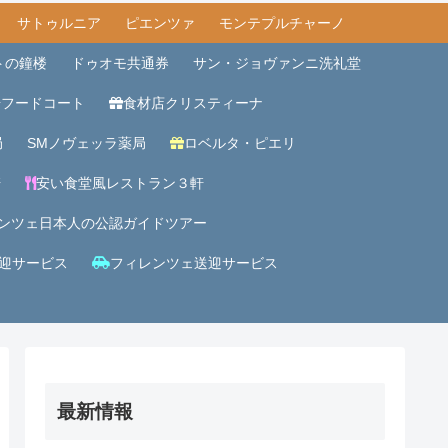
サトゥルニア
ピエンツァ
モンテプルチャーノ
トの鐘楼
ドゥオモ共通券
サン・ジョヴァンニ洗礼堂
場フードコート
食材店クリスティーナ
局
SMノヴェッラ薬局
ロベルタ・ピエリ
軒
安い食堂風レストラン３軒
ンツェ日本人の公認ガイドツアー
迎サービス
フィレンツェ送迎サービス
最新情報