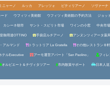
ミニャーノ
ルッカ
アレッツォ
ピティリアーノ
ソヴァーナ
カード
ウフィツィ美術館
ウフィツィ美術館の予約方法
ジョッ
カシーネ朝市
サント・スピリト市場
ワインの小窓
中央市
室御用達OTTINO
手袋店ルチアーノ
アンヌンツィアータ薬
・アルマンド
トラットリア La Gratella
その他レストラン８
テルExecutive
アーモ運営アパート「San Paolino」
フィレ
オルビエート＆チヴィタツアー
市内散策サポート
日本人送