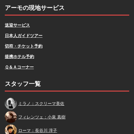
アーモの現地サービス
送迎サービス
日本人ガイドツアー
切符・チケット予約
提携ホテル予約
Ｑ＆Ａコーナー
スタッフ一覧
スクリーマ
ミラノ：スクリーマ美佐
小泉
フィレンツェ：小泉 真樹
長谷川
ローマ：長谷川 淳子