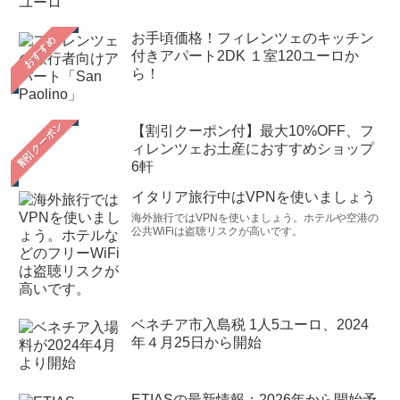
お手頃価格！フィレンツェのキッチン
おすすめ
付きアパート2DK １室120ユーロか
ら！
【割引クーポン付】最大10%OFF、フ
ィレンツェお土産におすすめショップ
6軒
イタリア旅行中はVPNを使いましょう
海外旅行ではVPNを使いましょう。ホテルや空港の
公共WiFiは盗聴リスクが高いです。
ベネチア市入島税 1人5ユーロ、2024
年４月25日から開始
ETIASの最新情報：2026年から開始予