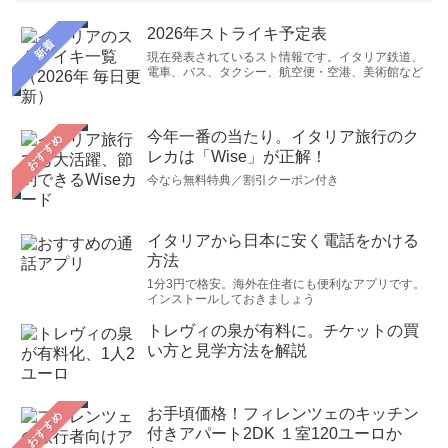
2026年ストライキ予定表
新着
現在発表されているスト情報です。イタリア鉄道、
電車、バス、タクシー、航空便・空港、美術館など
今年一番の当たり。イタリア旅行のク
おすすめ
レカは「Wise」が正解！
今なら無料特典／割引クーポン付き
イタリアから日本に安く電話をかける
方法
1分3円で格安。海外在住者にも便利なアプリです。
インストールしておきましょう
トレヴィの泉が有料に。チケットの買
い方と見学方法を解説
お手頃価格！フィレンツェのキッチン
おすすめ
付きアパート2DK １室120ユーロか