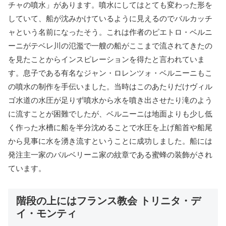
チャの噴水」があります。噴水にしてはとても変わった形を
していて、船が沈みかけているように見えるのでバルカッチ
ャという名前になったそう。これは作者のピエトロ・ベルニ
ーニがテベレ川の氾濫で一艘の船がここまで流されてきたの
を見たことからインスピレーションを得たと言われていま
す。息子である有名なジャン・ロレンツォ・ベルニーニもこ
の噴水の制作を手伝いました。当時はこのあたりだけヴィル
ゴ水道の水圧が足りず噴水から水を噴き出させたり滝のよう
に流すことが困難でしたが、ベルニーニは地面よりも少し低
く作った水槽に船を半分沈めることで水圧を上げ船首や船尾
から見事に水を湧き流すということに成功しました。船には
発注主一家のバルベリーニ家の紋章である蜜蜂の装飾がされ
ています。
階段の上にはフランス教会 トリニタ・デ
イ・モンティ