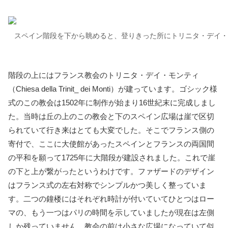
スペイン階段を下から眺めると、登りきった所にトリニタ・デイ・
階段の上にはフランス教会のトリニタ・デイ・モンティ
（Chiesa della Trinit_ dei Monti）が建っています。ゴシック様
式のこの教会は1502年に制作が始まり16世紀末に完成しまし
た。当時は丘の上のこの教会と下のスペイン広場は崖で区切
られていて行き来はとても大変でした。そこでフランス側の
寄付で、ここに大使館があったスペインとフランスの両国間
の平和を願って1725年に大階段が建設されました。これで崖
の下と上が繋がったというわけです。ファザードのデザイン
はフランス式の左右対称でシンプルかつ美しく整っていま
す。二つの鐘楼にはそれぞれ時計が付いていてひとつはロー
マの、もう一つはパリの時間を示していましたが現在は左側
しか残っていません。教会の前は小さな広場になっていて似