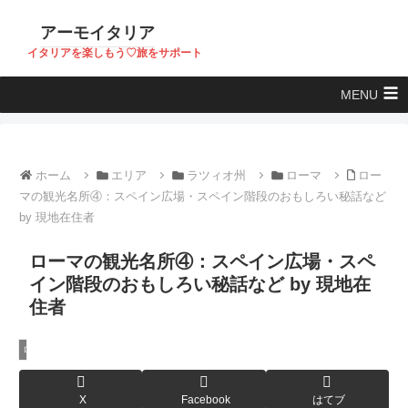
アーモイタリア
イタリアを楽しもう♡旅をサポート
MENU
ホーム
エリア
ラツィオ州
ローマ
ロー
マの観光名所④：スペイン広場・スペイン階段のおもしろい秘話など
by 現地在住者
ローマの観光名所④：スペイン広場・スペ
イン階段のおもしろい秘話など by 現地在
住者
ローマ
X
Facebook
はてブ