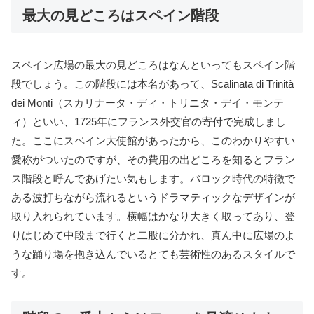
最大の見どころはスペイン階段
スペイン広場の最大の見どころはなんといってもスペイン階
段でしょう。この階段には本名があって、Scalinata di Trinità
dei Monti（スカリナータ・ディ・トリニタ・デイ・モンテ
ィ）といい、1725年にフランス外交官の寄付で完成しまし
た。ここにスペイン大使館があったから、このわかりやすい
愛称がついたのですが、その費用の出どころを知るとフラン
ス階段と呼んであげたい気もします。バロック時代の特徴で
ある波打ちながら流れるというドラマティックなデザインが
取り入れられています。横幅はかなり大きく取ってあり、登
りはじめて中段まで行くと二股に分かれ、真ん中に広場のよ
うな踊り場を抱き込んでいるとても芸術性のあるスタイルで
す。