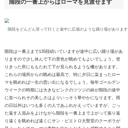
階段の一番上からはローマを見渡せます
階段をどんどん登って行くと途中に広場のような踊り場があります
階段は一番上まで135段続いていますが途中に広い踊り場があ
りますので少し休んで下の景色が眺めてもよいでしょう。登
りきった所にももたれて下が見られるような柵があります。
これらの場所からの眺めは最高で、特に夕日に染まったロー
マを眺めれば一生の思い出になるでしょう。毎年ゴールデン
ウイークの時期には大きなピンクのツツジの鉢が階段の途中
に並べられその美しさはよりいっそう華やかになります。雨
の日以外はいつも多くの人であふれかえっていますが、ごっ
た返す人混みをよけながら階段を一番上まで上がって振り返
り遠くを眺めれば遠くにサン・ピエトロ大聖堂のクーポラが