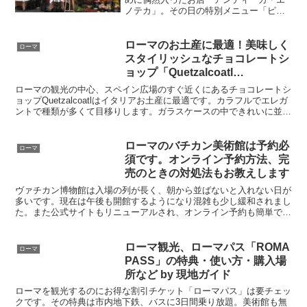
ノテカ」。その日の特別メニュー「ピス
タキオ風味のパスタ」は今でも忘れられ
ないおいしさでした。本来はお酒を楽し
むバーですが、実はランチにお勧め。何
ローマのお土産に最適！美味しく
ローマ
を食べても裏切られない美味しい料理が
スタイリッシュなチョコレートシ
待っていますよ。
ョップ「Quetzalcoatl
Chocolatier」
ローマの観光の中心、スペイン広場のすぐ近くにあるチョコレートシ
ョップQuetzalcoatlはイタリアお土産に最適です。カラフルでエレガ
ントで種類が多くて目移りします。ガラスケースの中できれいに並ん
だ高級チョコはまるでジュエリーショップのようです。日本に帰って
もイタリアの味が楽しめます
ローマのバチカン美術館は予約必
ローマ
須です。オンライン予約方法、完
売のときの対処法もお教えします
ヴァチカン博物館は入場の列が長く、朝から並ばないと入れない日が
多いです。現在は午後も開館するようになり混雑も少し緩和されまし
た。また公式サイトもリニューアルされ、オンライン予約も簡単で
す。確実に入館したい人はぜひ事前予約しましょう。予約時はクレジ
ットカードが必要で、予約後にメールでバウチャーチケットが届きま
す。
ローマ観光、ローマパス「ROMA
ローマ
PASS」の特典・使い方・購入場
所など by 現地ガイド
ローマを観光するのにお得な割引チケット「ローマパス」は要チェッ
クです。その特典は市内地下鉄、バスに3日間乗り放題。美術館も無