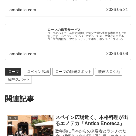
場、夜景巡りなど、現地に住む日本人スタッフだから安心でお得
です
2026.05.21
amoitalia.com
ローマの送迎サービス
ローマのハイヤー会社と提携して割安で運転手付き専用車をご用
意します。ベテランドライバーで安心・安全。空港からホテル、
ローマ市内観光、アウトレット、ナポリ、ポンペイ、フィレンツ
ェ、ベニスへの移動にもご利用ください。電車とタクシーの併用
よりお得です
2026.06.08
amoitalia.com
ローマ
スペイン広場
ローマの観光スポット
映画のロケ地
観光スポット
関連記事
スペイン広場近く、本格料理が出
ローマ
るエノテカ「Antica Enoteca」
数年前に日本からの来客者とランチのた
めに偶然入ったお店「アンティーカ・エ