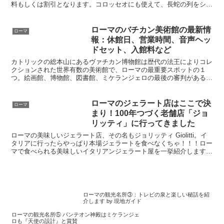
料もしくは割引となります。コロッセオにも使えて、長蛇の列をショ
ートカットすることも可能です。ローマ観光に欠かせないローマパス
の使い方を詳しく解説します。
ローマのバチカン美術館の最新情
ローマ
報：休館日、営業時間、音声ヘッ
ドセット、入館料など
カトリックの総本山にあるヴァチカン博物館は歴代の法王によりコレ
クションされた世界有数の美術館で、ローマの最重要スポットの１
つ。絵画館、博物館、図書館、ミケランジェロの最後の審判があるシ
スティーナ礼拝堂は必見。入場列の並び方、入館方法、インターネッ
ト予約、広い内部の効率的な歩き方などバチカンに行くときは必読で
す。
ローマのジェラート店はここで決
ローマ
まり！100年つづく老舗店「ジョ
リッティ」に行ってきました
ローマの美味しいジェラート店、その名もジョリッティ Giolitti。イ
タリアに行ったらやっぱり本場ジェラートを食べなくちゃ！！！ロー
マで食べられる美味しいイタリアンジェラート屋を一挙紹介します。
爽やかで滑らかな舌触りはさすが本物です！コーンもカップもともに
安くてお手頃です。
ローマの観光名所③：トレビの泉と楽しい秘話を紹
介します by 現地ガイド
ローマの観光名所⑤ パンテオン神殿はミケランジェ
ロも『天使の設計』と賞賛