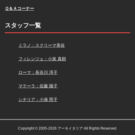
Ｑ＆Ａコーナー
スタッフ一覧
スクリーマ
ミラノ：スクリーマ美佐
小泉
フィレンツェ：小泉 真樹
長谷川
ローマ：長谷川 淳子
佐藤
マテーラ：佐藤 陽子
小湊
シチリア：小湊 照子
Copyright © 2005-2026 アーモイタリア All Rights Reserved.