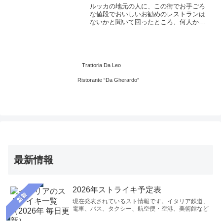
ルッカの地元の人に、この街でお手ごろ
な値段でおいしいお勧めのレストランは
ないかと聞いて回ったところ、何人かの
人から名前が挙がったこのレストラン
「トラットリア・ダ・レオ」。 サン・ミ
ケーレ教会からサン・フレディアーノ教
会に向かう道の途中にあるサルバトーレ
広場（Piazza del Salvatore）の近くにあ
Trattoria Da Leo
ります。
Ristorante “Da Gherardo”
最新情報
2026年ストライキ予定表
新着
現在発表されているスト情報です。イタリア鉄道、
電車、バス、タクシー、航空便・空港、美術館など