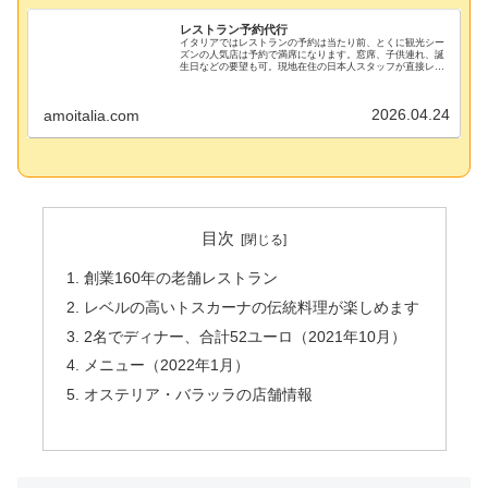
レストラン予約代行
イタリアではレストランの予約は当たり前、とくに観光シー
ズンの人気店は予約で満席になります。窓席、子供連れ、誕
生日などの要望も可。現地在住の日本人スタッフが直接レス
トランに電話予約します。渡航前に手配して美味しい食事を
楽しみましょう。
2026.04.24
amoitalia.com
目次
創業160年の老舗レストラン
レベルの高いトスカーナの伝統料理が楽しめます
2名でディナー、合計52ユーロ（2021年10月）
メニュー（2022年1月）
オステリア・バラッラの店舗情報