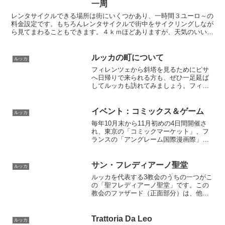
しても営業しているため、いつでも食事
一周
が楽しめます。時間を気にせずに入店で
レンタサイクルできる場所は街にいくつかあり、一時間３ユーロ～の
きるのがいざというときに使えます。
料金設定です。もちろんレンタサイクルで街中をサイクリングしなが
ら見てまわることもできます。４ｋｍほどありますが、天気のいい日
には地元の人達も散歩やジョギングを楽しんでいます。
ルッカの町について
ルッカ
フィレンツェから斜塔を見るためにピサ
へ日帰りで来られる方も、ぜひ一足延ば
してルッカも訪れてみましょう。フィレ
ンツェの人混みに疲れてしまっている
時、落ち着いたルッカの街はその疲れを
癒してくれます
イベント：コミックス＆ゲーム
ルッカ
毎年10月末から11月初めの4日間開催さ
れ、東京の「コミックマーケット」、フ
ランスの「アングレーム国際漫画際」に
次いで、世界で3番目に大きいコミック・
アニメのイベント。1966年に始まり回を
重ねるごとに規模を増しています。今で
サン・フレディアーノ聖堂
ルッカ
はイタリア国内だけでなく国外からも多
ルッカを代表する3教会のうちの一つがこ
くの人が訪れ、開催期間中はルッカの街
の「聖フレディアーノ聖堂」です。この
が大きく賑わいます。
教会のファザード（正面部分）は、他の
２つの教会とは異なり、ビザンチン様式
の見事な「キリストの昇天」のモザイク
が飾られています。
Trattoria Da Leo
ルッカ