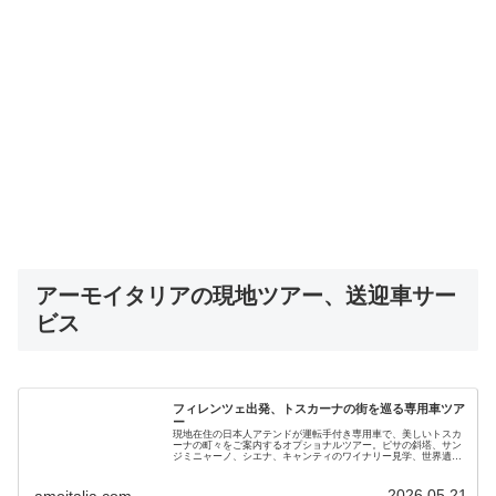
アーモイタリアの現地ツアー、送迎車サー
ビス
フィレンツェ出発、トスカーナの街を巡る専用車ツア
ー
現地在住の日本人アテンドが運転手付き専用車で、美しいトスカ
ーナの町々をご案内するオプショナルツアー。ピサの斜塔、サン
ジミニャーノ、シエナ、キャンティのワイナリー見学、世界遺産
オルチャ渓谷などをお楽しみください。現地ガイドが直接提供し
ます
2026.05.21
amoitalia.com