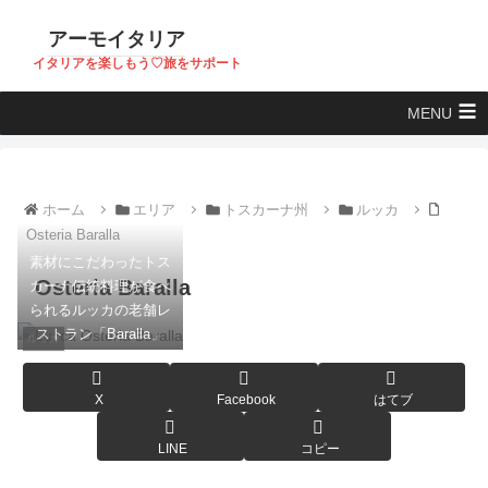
アーモイタリア
イタリアを楽しもう♡旅をサポート
MENU
ホーム
エリア
トスカーナ州
ルッカ
Osteria Baralla
素材にこだわったトス
Osteria Baralla
カーナ伝統料理が食べ
られるルッカの老舗レ
ストラン「Baralla」
ルッカ
X
Facebook
はてブ
LINE
コピー