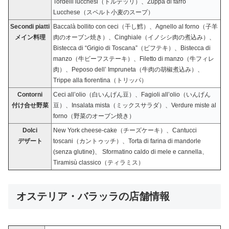
Tordelli lucchesi（トルテッリ）、Zuppa di farro
Lucchese（スペルト小麦のスープ）
Secondi piatti
Baccalà bollito con ceci（干し鱈）、Agnello al forno（子羊
メイン料理
肉のオーブン焼き）、Cinghiale（イノシシ肉の煮込み）、
Bistecca di “Grigio di Toscana”（ビフテキ）、Bistecca di
manzo（牛ビーフステーキ）、Filetto di manzo（牛フィレ
肉）、Peposo dell’ Impruneta（牛肉の胡椒煮込み）、
Trippe alla fiorentina（トリッパ）
Contorni
Ceci all’olio（白いんげん豆）、Fagioli all’olio（いんげん
付け合せ野菜
豆）、Insalata mista（ミックスサラダ）、Verdure miste al
forno（野菜のオーブン焼き）
Dolci
New York cheese-cake（チーズケーキ）、Cantucci
デザート
toscani（カントゥッチ）、Torta di farina di mandorle
(senza glutine)、 Sformatino caldo di mele e cannella、
Tiramisù classico（ティラミス）
オステリア・バラッラの店舗情報