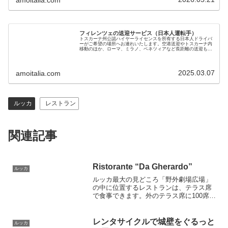
フィレンツェの送迎サービス（日本人運転手）
トスカーナ州公認ハイヤーライセンスを所有する日本人ドライバ
ーがご希望の場所へお連れいたします。空港送迎やトスカーナ内
移動のほか、ローマ、ミラノ、ベネツィアなど長距離の送迎も可
能です。黒塗りベンツで7名までご利用いただけます。料金も手
頃で安心です
2025.03.07
amoitalia.com
ルッカ
レストラン
関連記事
Ristorante “Da Gherardo”
ルッカ
ルッカ最大の見どころ「野外劇場広場」
の中に位置するレストランは、テラス席
で食事できます。外のテラス席に100席、
中は１階と２階に別れて80席用意されて
おり、大人数でお食事される時にも便
利。さらに、このレストランはバールと
レンタサイクルで城壁をぐるっと
ルッカ