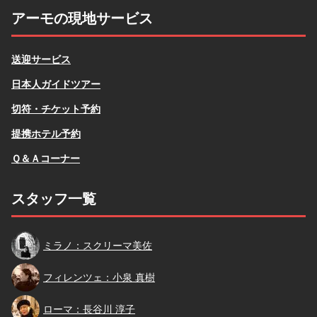
アーモの現地サービス
送迎サービス
日本人ガイドツアー
切符・チケット予約
提携ホテル予約
Ｑ＆Ａコーナー
スタッフ一覧
スクリーマ
ミラノ：スクリーマ美佐
小泉
フィレンツェ：小泉 真樹
長谷川
ローマ：長谷川 淳子