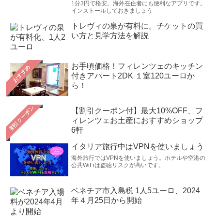
1分3円で格安。海外在住者にも便利なアプリです。
インストールしておきましょう
トレヴィの泉が有料に。チケットの買
い方と見学方法を解説
お手頃価格！フィレンツェのキッチン
おすすめ
付きアパート2DK １室120ユーロか
ら！
【割引クーポン付】最大10%OFF、フ
ィレンツェお土産におすすめショップ
6軒
イタリア旅行中はVPNを使いましょう
海外旅行ではVPNを使いましょう。ホテルや空港の
公共WiFiは盗聴リスクが高いです。
ベネチア市入島税 1人5ユーロ、2024
年４月25日から開始