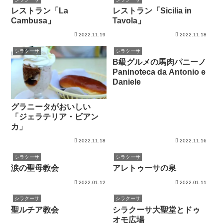
レストラン「La
レストラン「Sicilia in
Cambusa」
Tavola」
2022.11.19
2022.11.18
シラクーサ
シラクーサ
B級グルメの馬肉パニーノ
Paninoteca da Antonio e
Daniele
グラニータがおいしい
「ジェラテリア・ビアン
カ」
2022.11.18
2022.11.16
シラクーサ
シラクーサ
涙の聖母教会
アレトゥーサの泉
2022.01.12
2022.01.11
シラクーサ
シラクーサ
聖ルチア教会
シラクーサ大聖堂とドゥ
オモ広場