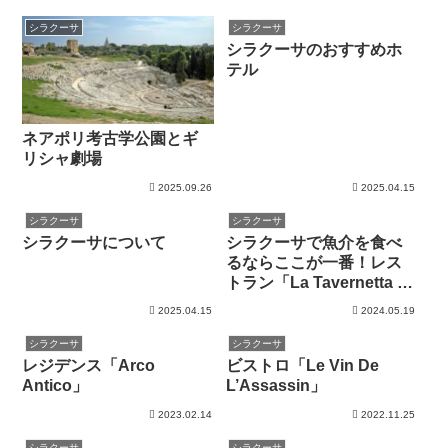
シラクーサ
シラクーサ
シラクーサのおすすめホ
テル
ネアポリ考古学公園とギ
リシャ劇場
2025.09.26
2025.04.15
シラクーサ
シラクーサ
シラクーサについて
シラクーサで魚介を食べ
るならここが一番！レス
トラン「La Tavernetta da
Piero」に行ってきました
2025.04.15
2024.05.19
シラクーサ
シラクーサ
レジデンス「Arco
ビストロ「Le Vin De
Antico」
L’Assassin」
2023.02.14
2022.11.25
シラクーサ
シラクーサ