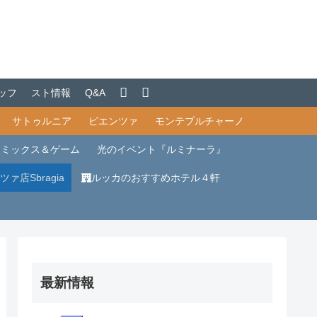
ッフ
スト情報
Q&A
サトゥルニア
ピエンツァ
モンテプルチャーノ
コミックス＆ゲーム
光のイベント『ルミナーラ』
ツァ店Sbragia
ルッカのおすすめホテル４軒
最新情報