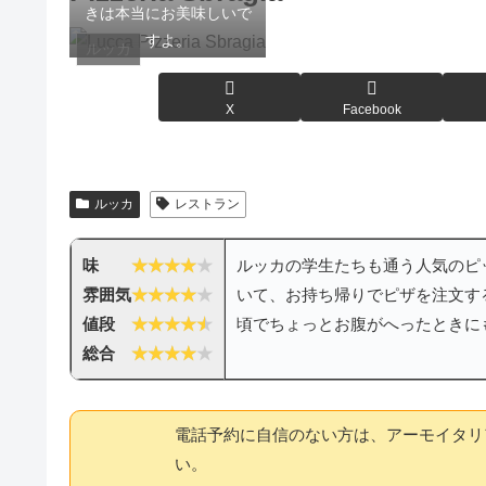
きは本当にお美味しいで
すよ。
ルッカ
X
Facebook
ルッカ
レストラン
味
ルッカの学生たちも通う人気のピ
雰囲気
いて、お持ち帰りでピザを注文す
値段
頃でちょっとお腹がへったときに
総合
電話予約に自信のない方は、アーモイタリ
い。