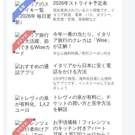
2026年ストライキ予定表
新着
現在発表されているスト情報です。イ
タリア鉄道、電車、バス、タクシー、
航空便・空港、美術館など
今年一番の当たり。イタリ
おすすめ
ア旅行のクレカは「Wise」
が正解！
今なら無料特典／割引クーポン付き
イタリアから日本に安く電
話をかける方法
1分3円で格安。海外在住者にも便利
なアプリです。インストールしておき
ましょう
トレヴィの泉が有料に。チ
ケットの買い方と見学方法
を解説
お手頃価格！フィレンツェ
おすすめ
のキッチン付きアパート
2DK １室120ユーロから！