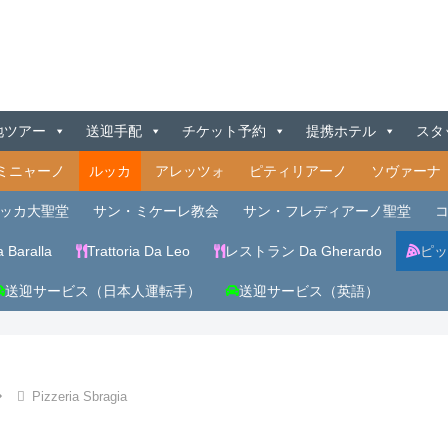
地ツアー
送迎手配
チケット予約
提携ホテル
スタ
ミニャーノ
ルッカ
アレッツォ
ピティリアーノ
ソヴァーナ
ッカ大聖堂
サン・ミケーレ教会
サン・フレディアーノ聖堂
a Baralla
Trattoria Da Leo
レストラン Da Gherardo
ピッ
送迎サービス（日本人運転手）
送迎サービス（英語）
Pizzeria Sbragia