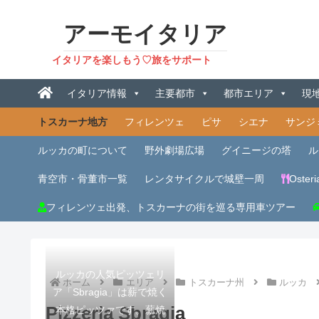
アーモイタリア
イタリアを楽しもう♡旅をサポート
イタリア情報
主要都市
都市エリア
現
トスカーナ地方
フィレンツェ
ピサ
シエナ
サンジ
ルッカの町について
野外劇場広場
グイニージの塔
ル
青空市・骨董市一覧
レンタサイクルで城壁一周
Osteri
フィレンツェ出発、トスカーナの街を巡る専用車ツアー
ルッカの人気ピッツェリ
ホーム
エリア
トスカーナ州
ルッカ
ア「Sbragia」は薪で焼く
Pizzeria Sbragia
本格ピッツァです。薪焼