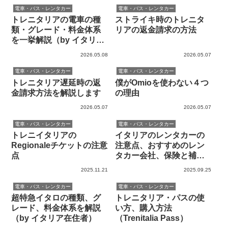
電車・バス・レンタカー
電車・バス・レンタカー
トレニタリアの電車の種
ストライキ時のトレニタ
類・グレード・料金体系
リアの返金請求の方法
を一挙解説（by イタリア
在住者）
2026.05.08
2026.05.07
電車・バス・レンタカー
電車・バス・レンタカー
トレニタリア遅延時の返
僕がOmioを使わない４つ
金請求方法を解説します
の理由
2026.05.07
2026.05.07
電車・バス・レンタカー
電車・バス・レンタカー
トレニイタリアの
イタリアのレンタカーの
Regionaleチケットの注意
注意点、おすすめのレン
点
タカー会社、保険と補償
の選び方など
2025.11.21
2025.09.25
電車・バス・レンタカー
電車・バス・レンタカー
超特急イタロの種類、グ
トレニタリア・パスの使
レード、料金体系を解説
い方、購入方法
（by イタリア在住者）
（Trenitalia Pass）