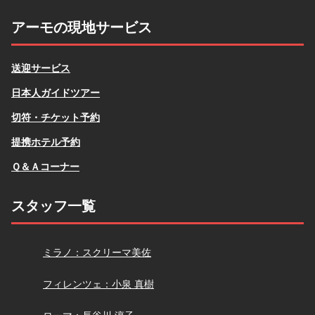
アーモの現地サービス
送迎サービス
日本人ガイドツアー
切符・チケット予約
提携ホテル予約
Ｑ＆Ａコーナー
スタッフ一覧
スクリーマ
ミラノ：スクリーマ美佐
小泉
フィレンツェ：小泉 真樹