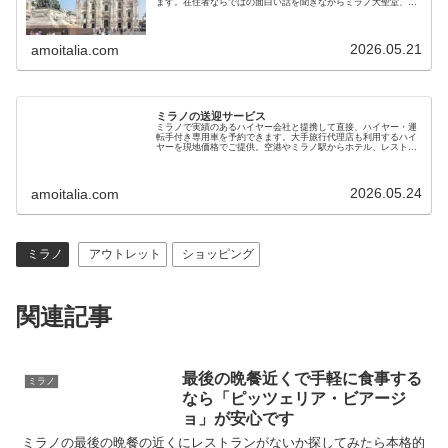
ます。在住者ならではの面白い話を聞きながらミラノ大聖堂、最
後の晩餐、ガッレリア、コモ湖、バローロワイナリーを観光して
ください
2026.05.21
amoitalia.com
ミラノの送迎サービス
ミラノで実績のあるハイヤー会社と提携して直接、ハイヤー・運
転手付き専用車を予約できます。大手旅行代理店も利用するハイ
ヤーを現地価格でご提供。空港やミラノ駅からホテル、レストラ
ン、サッカー競技場、オペラ劇場、ベニスやフィレンツェへも利
用できます
2026.05.24
amoitalia.com
ミラノ
アウトレット
ショッピング
関連記事
最後の晩餐近くで手軽に食事する
ミラノ
なら「ピッツェリア・ビアージ
ョ」が安心です
ミラノの最後の晩餐の近くにレストランがないか探してみたら本格的