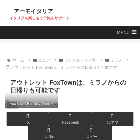
アーモイタリア
イタリアを楽しもう♡旅をサポート
MENU
ホーム
エリア
ロンバルディア州
ミラノ
アウトレット FoxTownは、ミラノからの日帰りも可能です
アウトレット FoxTownは、ミラノからの
日帰りも可能です
FoxTown Factory Stores
ミラノ
X
Facebook
はてブ
LINE
コピー