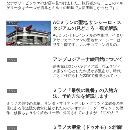
なナポリ・ピッツァのお店を見つけました。旅行者から「ここのマル
ゲリータはチーズが濃厚とミルクの風味で大変美味しかったです」と
いうメールをいただきました。これはぜひ食べに行かなくては！美術
館の見学もかねて時間を有効に使いたい方にはとても良いお店だと思
います。
ACミランの聖地 サンシーロ・ス
ミラノ
タジアムの見どころ・観光解説
ACミランとFCインテルの本拠地、イタリ
アサッカーファンの聖地サン・シーロは
見学可能です。カルチョファン必見のス
タジアム見学ができ、併設されている博
物館も見応えがあります。ツアーも開催
していてピッチやロッカールーム、テレ
アンブロジアーナ絵画館について
ミラノ
ビでお馴染みの記者会見場も見学できま
絵画館はロンバルディア派、ヴェネツィ
す。ミラノ在住公認ガイドによるサンシ
ア派を中心とした作品が多数あり、時代
ーロ見学ツアーも開催中です。
ごとに仕切られた23室で構成されていま
す。主な作品はレオナルドダヴィンチの
「斈師の肖像」、ボッティチェッリの
「天涯の聖母子」、ラッファエッロの
ミラノ「最後の晩餐」の入館方
ミラノ
「アテネの学童」のデッサン（ローマの
法、予約方法を解説します
システィーナ礼拝堂に描かれた下絵）、
ミラノの最後の晩餐。サンタ・マリア・デッレ・グラツィエ教会の左
カラヴァッジオの「果物篭」など。
側にある修道院の食堂に描かれたのがレオナルド・ダ・ヴィンチの傑
作。修復もようやく終わり一般に公開されていますが、1回30人で15
分の完全予約制。イタリア渡航前にしっかりと予約して予約チケット
を確保・見学しましょう。日本語オーディオガイドもあります
ミラノ大聖堂（ドゥオモ）の開館
ミラノ