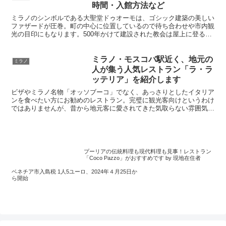
時間・入館方法など
ミラノのシンボルである大聖堂ドゥオーモは、ゴシック建築の美しい
ファザードが圧巻。町の中心に位置しているので待ち合わせや市内観
光の目印にもなります。500年かけて建設された教会は屋上に登るこ
ともできます。屋上テラスからの眺めは最高で、細かな彫刻細工とミ
ラノの町のパノラマが楽しめます。ぜひとも登ってみてください。
ミラノ・モスコバ駅近く、地元の
ミラノ
人が集う人気レストラン「ラ・ラ
ッテリア」を紹介します
ビザやミラノ名物「オッソブーコ」でなく、あっさりとしたイタリア
ンを食べたい方にお勧めのレストラン。完璧に観光客向けというわけ
ではありませんが、昔から地元客に愛されてきた気取らない雰囲気
で、現地に溶け込んで食事ができます。お店は綺麗ではないので、エ
レガントを求める人は避けましょう。ミラノ現地を満喫したい方にお
すすめ。
プーリアの伝統料理も現代料理も見事！レストラン
「Coco Pazzo」がおすすめです by 現地在住者
ベネチア市入島税 1人5ユーロ、2024年４月25日か
ら開始