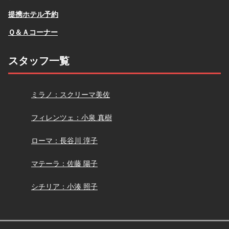
提携ホテル予約
Ｑ＆Ａコーナー
スタッフ一覧
スクリーマ
ミラノ：スクリーマ美佐
小泉
フィレンツェ：小泉 真樹
長谷川
ローマ：長谷川 淳子
佐藤
マテーラ：佐藤 陽子
小湊
シチリア：小湊 照子