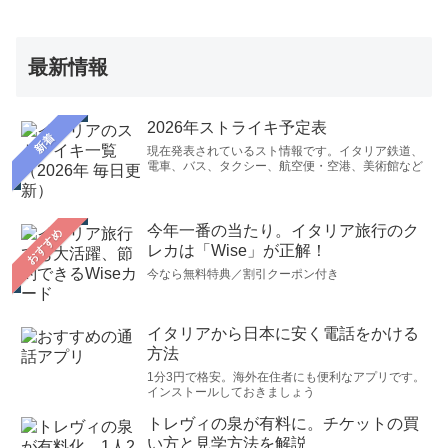
最新情報
2026年ストライキ予定表
新着
現在発表されているスト情報です。イタリア鉄道、
電車、バス、タクシー、航空便・空港、美術館など
今年一番の当たり。イタリア旅行のク
おすすめ
レカは「Wise」が正解！
今なら無料特典／割引クーポン付き
イタリアから日本に安く電話をかける
方法
1分3円で格安。海外在住者にも便利なアプリです。
インストールしておきましょう
トレヴィの泉が有料に。チケットの買
い方と見学方法を解説