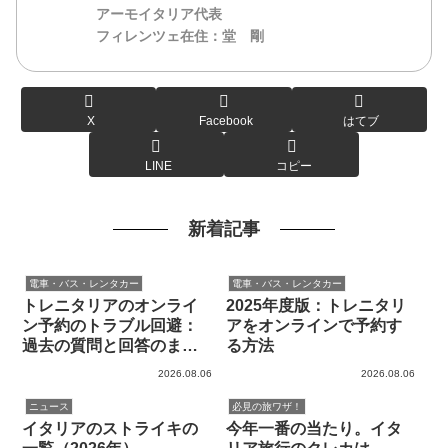
堂
アーモイタリア代表
フィレンツェ在住：堂 剛
X
Facebook
はてブ
LINE
コピー
新着記事
電車・バス・レンタカー
電車・バス・レンタカー
トレニタリアのオンライ
2025年度版：トレニタリ
ン予約のトラブル回避：
アをオンラインで予約す
過去の質問と回答のまと
る方法
め
2026.08.06
2026.08.06
ニュース
必見の旅ワザ！
イタリアのストライキの
今年一番の当たり。イタ