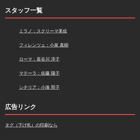
スタッフ一覧
スクリーマ
ミラノ：スクリーマ美佐
小泉
フィレンツェ：小泉 真樹
長谷川
ローマ：長谷川 淳子
佐藤
マテーラ：佐藤 陽子
小湊
シチリア：小湊 照子
広告リンク
タグ（下げ札）の印刷なら