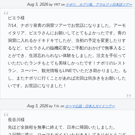
Aug 3, 2026
by
YRT
on
ナポリ、カプリ島、アマルフィ日本語ツアー
ピエラ様
7/14、ナポリ発青の洞窟ツアーでお世話になりました。アーモ
イタリア、ピエラさんにお願いしてとてもよかったです。青の
洞窟に入れるかドキドキでしたが、当初の予定を変更したりす
るなど、ピエラさんの臨機応変なご手配のおかげで無事入るこ
とができ、生涯忘れられない体験をしました。注文を手伝って
いただいたランチもとても美味しかったです！ナポリのレスト
ラン、スーパー、観光情報もLINEでいただき助かりました。も
し、またナポリに行くことがあれば次回は街歩きをお願いした
いです。お世話になりました！
Aug 3, 2026
by
T.N.
on
ローマ公認・日本人ガイドツアー
長谷川様
先ほど全旅程を無事に終えて、日本に帰国いたしました。
２日間に渡り、ローマをガイドいただきましてありがとうござ