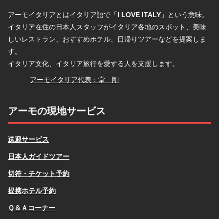
アーモイタリアとはイタリア語で「
I LOVE ITALY
」という意味。
イタリア在住の日本人スタッフがイタリア各地のスポット、美味
しいレストラン、おすすめホテル、日帰りツアーなどを提案しま
す。
イタリア文化、イタリア旅行を愛する人を支援します。
堂
アーモイタリア代表：堂 剛
アーモの現地サービス
送迎サービス
日本人ガイドツアー
切符・チケット予約
提携ホテル予約
Ｑ＆Ａコーナー