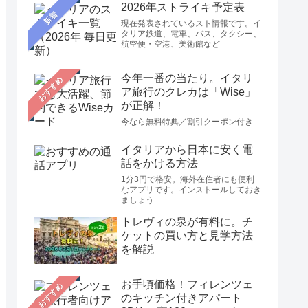
2026年ストライキ予定表
新着
現在発表されているスト情報です。イ
タリア鉄道、電車、バス、タクシー、
航空便・空港、美術館など
今年一番の当たり。イタリ
おすすめ
ア旅行のクレカは「Wise」
が正解！
今なら無料特典／割引クーポン付き
イタリアから日本に安く電
話をかける方法
1分3円で格安。海外在住者にも便利
なアプリです。インストールしておき
ましょう
トレヴィの泉が有料に。チ
ケットの買い方と見学方法
を解説
お手頃価格！フィレンツェ
おすすめ
のキッチン付きアパート