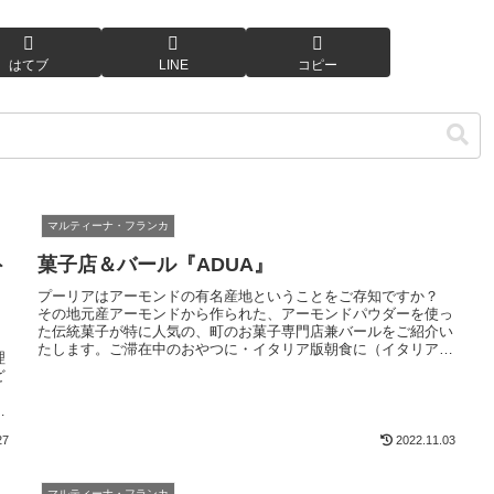
はてブ
LINE
コピー
マルティーナ・フランカ
ト
菓子店＆バール『ADUA』
プーリアはアーモンドの有名産地ということをご存知ですか？
その地元産アーモンドから作られた、アーモンドパウダーを使っ
た伝統菓子が特に人気の、町のお菓子専門店兼バールをご紹介い
たします。ご滞在中のおやつに・イタリア版朝食に（イタリアで
理
は朝食に甘いものを食べる習慣があります）・崩れにくく、日持
ど
ちもするのでお土産にもおすすめですよ！おいしいお菓子とエス
プレッソを頬ばりながら、イタリア人の生活に欠かせないバー
先
ル・町の人々から愛されているバールの雰囲気もお楽しみ下さ
い。
27
2022.11.03
マルティーナ・フランカ