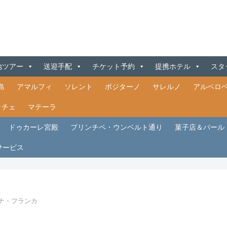
地ツアー
送迎手配
チケット予約
提携ホテル
スタ
島
アマルフィ
ソレント
ポジターノ
サレルノ
アルベロ
ッチェ
マテーラ
ドゥカーレ宮殿
プリンチペ・ウンベルト通り
菓子店＆バール『
サービス
ナ・フランカ