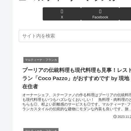
X
Facebook
マルティーナ・フランカ
プーリアの伝統料理も現代料理も見事！レス
ラン「Coco Pazzo」がおすすめです by 現地
在住者
オーナーシェフ、ステーファノの作る料理はプーリアの伝統料
も現代料理もいつもハズレなくおいしい！ 魚料理・肉料理の
ちらも◎、程よい距離感のサービスも◎です。マルティーナ･フ
ランカスタイルの伝統的な建物にモダンな内装も良いです。旅
の食事の良い思い出になりますよ。おすすめです。
2023.11.
マルティーナ・フランカ