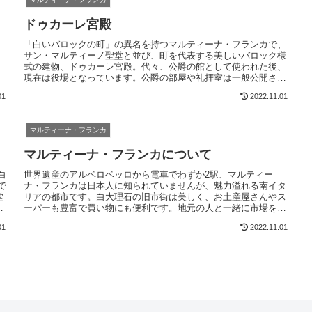
ドゥカーレ宮殿
「白いバロックの町」の異名を持つマルティーナ・フランカで、
・
サン・マルティーノ聖堂と並び、町を代表する美しいバロック様
式の建物、ドゥカーレ宮殿。代々、公爵の館として使われた後、
現在は役場となっています。公爵の部屋や礼拝室は一般公開され
ていて無料で入館できます
01
2022.11.01
マルティーナ・フランカ
マルティーナ・フランカについて
白
世界遺産のアルベロベッロから電車でわずか2駅、マルティー
で
ナ・フランカは日本人に知られていませんが、魅力溢れる南イタ
堂
リアの都市です。白大理石の旧市街は美しく、お土産屋さんやス
ユ
ーパーも豊富で買い物にも便利です。地元の人と一緒に市場を歩
て
くのも楽しいです。人気になる前にぜひ一度観光してみてくださ
01
2022.11.01
い