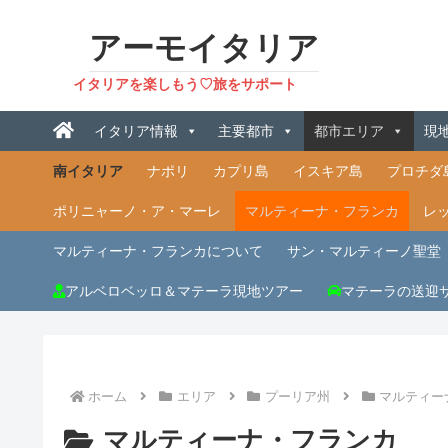
アーモイタリア
イタリアを楽しもう♡旅をサポート
イタリア情報
主要都市
都市エリア
現
南イタリア
ナポリ
カプリ島
イスキア島
プロチダ
ポリニャーノ・ア・マーレ
マルティーナ・フランカ
レ
マルティーナ・フランカについて
サン・マルティーノ聖堂
アルベロベッロ＆マテーラ現地ツアー
マテーラの送迎
ホーム
エリア
プーリア州
マルティー
マルティーナ・フランカ