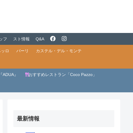
ッフ
スト情報
Q&A
ベッロ
バーリ
カステル・デル・モンテ
ADUA』
おすすめレストラン「Coco Pazzo」
最新情報