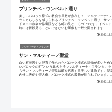
プリンチペ・ウンベルト通り
美しいバロック様式の教会や屋敷が点在して、マルティーナ･フ
ランカらしさを感じられるプリンチペ・ウンベルト通り。サン
ドメニコ教会や修道院なども町の見どころの1つです。イベント
時には普段見ることのできないお屋敷も一般公開されます
2022.11.
マルティーナ・フランカ
サン・マルティーノ聖堂
白い石灰岩や大理石で作られたバロック様式の建物が多いため“
いバロックの町”という異名を持つマルティーナ・フランカ。中
もサン・マルティーノ聖堂は町を代表する美しい建物です。聖
内外に天使や聖人像、バロック様式の装飾が彫られています。
ネスコの平和文化メッセンジャーのモニュメントにも認定され
2022.11.
います