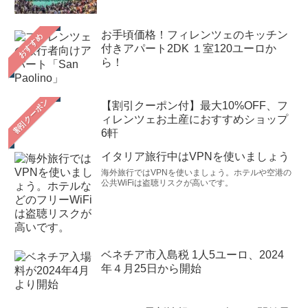
ダビデ像をじっくり鑑賞することができました。また、
HPでご案内されている革手袋ルチアーノさん、食材店ク
お手頃価格！フィレンツェのキッチン
おすすめ
付きアパート2DK １室120ユーロか
リスティーナさん、イル・カントゥッチョさん、ペル
ら！
ケ・ノ!さんにも立ち寄り、お土産等買いましたが、皆さ
んとても親切で気持ち良く、楽しいフィレンツェの1日と
【割引クーポン付】最大10%OFF、フ
なりました。ありがとうございました。（2018年10月）
ィレンツェお土産におすすめショップ
最後の晩餐、およびFirenzeのサンマルコ美術館、アカデ
6軒
ミア美術館の予約を取っていただきありがとうございま
イタリア旅行中はVPNを使いましょう
した。先日、すべて予定通り鑑賞して、無事帰国しまし
海外旅行ではVPNを使いましょう。ホテルや空港の
た。どこもスムースに入場でき、感謝しております。取
公共WiFiは盗聴リスクが高いです。
りにくい美術館の予約を取っていただき、本当にありが
とうございました。次回もよろしくお願いいたします。
（2018年8月）
ベネチア市入島税 1人5ユーロ、2024
今回、アーモイタリア様には①ウフィツィ美術館②アカ
年４月25日から開始
デミア美術館③ブランカッチ礼拝堂④レストラン予約
（フィレンツェ）をお願いしました。いずれも大変速や