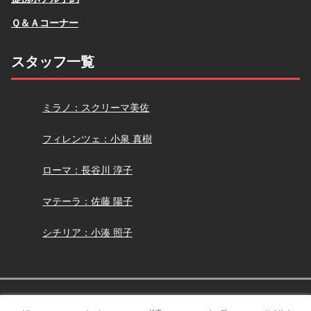
Ｑ＆Ａコーナー
スタッフ一覧
スクリーマ
ミラノ：スクリーマ美佐
小泉
フィレンツェ：小泉 真樹
長谷川
ローマ：長谷川 淳子
佐藤
マテーラ：佐藤 陽子
小湊
シチリア：小湊 照子
Copyright © 2005-2026 アーモイタリア All Rights Reserved.