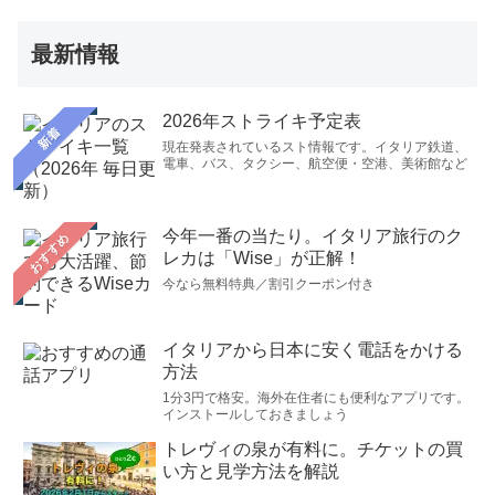
賞できました。重ねてお礼申し上げます。今回の家族旅
行では、ウッフィツィ美術館は自分で予約していたので
最新情報
すが、出発日前日・入館日四日前に妻がアカデミア美術
館で本物のダビデ像を見たいと言ったので、公式サイト
2026年ストライキ予定表
を見てみると満杯であきらめていたのですが、御社のサ
新着
現在発表されているスト情報です。イタリア鉄道、
イトで可能とありましたので、ご迷惑なのも顧みずお願
電車、バス、タクシー、航空便・空港、美術館など
いいたしました。おかげさまで当日アカデミア美術館は
長蛇の列でしたが、チケットセンターでいただいたメー
今年一番の当たり。イタリア旅行のク
おすすめ
ルの番号をスマホで見せただけでチケットが購入がで
レカは「Wise」が正解！
き、全く並ばずに入館することができました。妻も大変
今なら無料特典／割引クーポン付き
喜び感謝いたしております。またイタリアを旅行する際
には今度は余裕をもって御社にお願いできればと考えて
イタリアから日本に安く電話をかける
おります。今後の御社の発展を祈念いたしております。
方法
ありがとうございました。（2019年8月30日）
1分3円で格安。海外在住者にも便利なアプリです。
インストールしておきましょう
アカデミア美術館の予約をお願いしました。予約手配し
トレヴィの泉が有料に。チケットの買
ていただいたおかげで、無事スムーズに入館することが
い方と見学方法を解説
できました。館内はかなりの人で混雑していましたが、