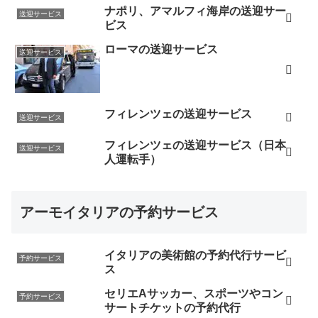
ざいました。 レストランではとても素晴らしい時間を過
ナポリ、アマルフィ海岸の送迎サー
送迎サービス
ごせました。美術館もすぐに入館でき、希望通りの時間
ビス
帯でしたのでこの後サンマルコ寺院にも行くことが出来
ローマの送迎サービス
送迎サービス
ました。とても充実した時間を持つことが出来て感謝し
ております。次回も又お願いするかと思いますがこれか
らもよろしくお願いいたします。（2017年11月）
フィレンツェの送迎サービス
この度は大変お世話になりました。ウフィツィ美術館と
送迎サービス
最後の晩餐の予約をお願いしていたのですが、丁寧な対
フィレンツェの送迎サービス（日本
送迎サービス
応とアドバイスのお陰で、旅行当日は列に並ぶことなく
人運転手）
すぐに入場ができ、また効率よくイタリアの観光ができ
ました。とても信頼できるイタリア旅行アドバイザー様
アーモイタリアの予約サービス
です。また機会がございましたら利用させていただきま
す。（2017年3月）
フィレンツェに3日滞在し、昨日ロンドンに戻りました。
イタリアの美術館の予約代行サービ
予約サービス
ス
この季節にも関わらず、フィレンツェの人の多さには驚
きました。そんな中、ウフィッツィ美術館の予約をして
セリエAサッカー、スポーツやコン
予約サービス
サートチケットの予約代行
いただき、本当に助かりました。観光するにあたって