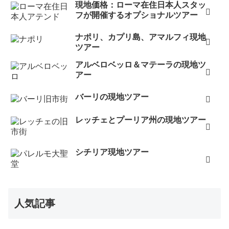
また、ＨＰで紹介されていたルチアーノで素敵な手袋も
現地価格：ローマ在住日本人スタッ
フが開催するオプショナルツアー
購入させていただきました。ＨＰを印刷していったおか
げで割引もしていただき、大変お得に買い物をさせても
ナポリ、カプリ島、アマルフィ現地
らいました。両親へもお土産に購入したのですが、非常
ツアー
によろこんでくれました。ぜひ、次回の旅行の際にも利
アルベロベッロ＆マテーラの現地ツ
用させていただきたいと思います。本当にどうもありが
アー
とうございました（2014年5月）
バーリの現地ツアー
お世話になっております。以前にウフィツィ美術館を予
約していただきました。予約していただいたおかげで、
レッチェとプーリア州の現地ツアー
当日、スムーズに入館することができ、ゆっくりと作品
を鑑賞することができました。ありがとうございまし
シチリア現地ツアー
た！また次の機会にも予約をしていただきたいと思いま
す。本当にありがとうございました！（2013年9月）
先日は、ウフィッツィ美術館の予約をしていただき、あ
りがとうございました。窓口の地図も頂いていたので、
人気記事
おかげさまで、現地では迷わずに行くことができ、待ち
時間0分で入ることができました。貴重な作品の数々をス