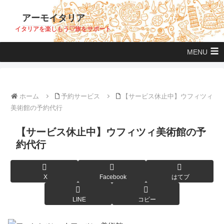
アーモイタリア
イタリアを楽しもう♡旅をサポート
MENU
ホーム
予約サービス
【サービス休止中】ウフィツィ
美術館の予約代行
【サービス休止中】ウフィツィ美術館の予
約代行
X
Facebook
はてブ
LINE
コピー