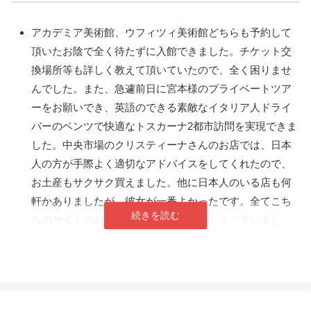
アカデミア美術館、ウフィツィ美術館どちらも予約して
頂いたお陰で全く待たずに入館できました。チケット交
換場所等も詳しく教えて頂いていたので、全く困りませ
んでした。また、急遽前日に宮本様のプライベートツア
ーをお願いでき、英語のできる素敵なイタリア人ドライ
バーのベンツで快適なトスカーナ2都市訪問を実現できま
した。中央市場のクリスティーナさんのお店では、日本
人の方が手際よく適切なアドバイスをしてくれたので、
お土産もサクサク買えました。他に日本人のいる店も何
軒かありましたが、彼女が一番よかったです。全てこち
らのサイトのお陰です。どうもありがとうございまし
た。フィレンツェとても素敵ですね。再訪できれば、ま
たお世話になります。（2019年9月22日）
このたびは、アカデミア美術館の急な予約ありがとうご
ざいました。おかげさまで無事並ばずに入館し楽しく鑑