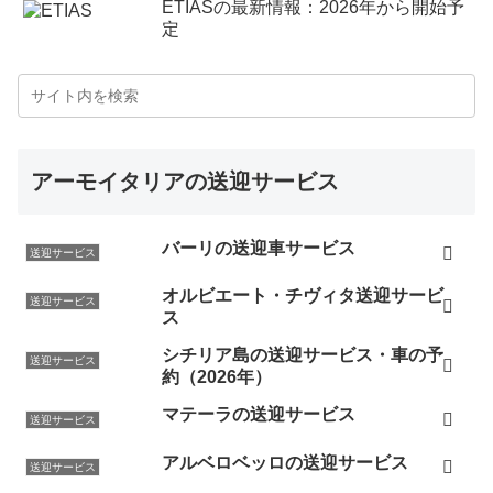
ETIASの最新情報：2026年から開始予
かに対応していただき、現地でも全てスムーズに入るこ
定
とができました。お蔭さまでイタリアを十分に満喫する
ことができました。次回のイタリア訪問の際にもまたお
世話になると思います（次回はミラノで「最後の晩餐」
を鑑賞したいと思います。）。ありがとうございまし
た。 （2018年5月）
アーモイタリアの送迎サービス
先日はウフィツィ美術館の予約ありがとうございまし
た。おかげ様で数々の名画と石像をじっくり見ることが
バーリの送迎車サービス
できました。また昨日の夜はローマに移動しTEMAでお
送迎サービス
すすめのムール貝とリゾットを食べました。妻と一緒に
オルビエート・チヴィタ送迎サービ
送迎サービス
とても美味しく頂きました。食後酒のサービスもしてい
ス
ただきました。あと二日ローマに滞在して帰国です。こ
シチリア島の送迎サービス・車の予
送迎サービス
の度は大変お世話になりました。ありがとうございまし
約（2026年）
た。（2018年3月）
マテーラの送迎サービス
送迎サービス
昨日イタリアから戻ってきました。シェナのレストラン
アルベロベッロの送迎サービス
の予約とパラティーナ美術館の予約手配をありがとうご
送迎サービス