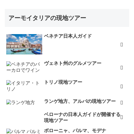
も、アーモイタリアHPに助けられました。どうもありが
とうございました。またイタリア旅行の際には参考にさ
アーモイタリアの現地ツアー
せていただきます。（2016年2月）
無事、ダビデと対面できました。この度は、どうもお世
ベネチア日本人ガイド
話になりました（2016年1月）
美術館の予約ありがとうございました。ボルゲーゼ、ア
カデミア、ウフィツィ堪能いたしました。ボルゲーゼは
ヴェネト州のグルメツアー
ローマパスで時間通りに入館、アカデミア、ウフィツィ
はそれぞれ一時間前でしたが入れてくれました（2015年
11月）
トリノ現地ツアー
先日、アカデミア美術館を予約していただき、無事に帰
国しました。前回諦めた通りすごい行列な上に団体ツア
ランゲ地方、アルバの現地ツアー
ーの人もいっぱいだったので予約をお願いして本当によ
かったです。早い対応で旅行の計画もたてやすくとても
ベローナの日本人ガイドが開催する
現地ツアー
助かりました。また、是非利用させて頂きたいと思いま
す。（2014年8月）
ボローニャ、パルマ、モデナ