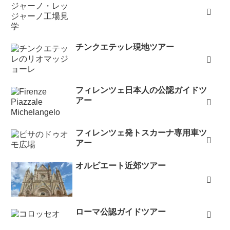
ウフィッツィもアカデミアも長蛇の列を尻目に「予約あ
り」の列で並ばずに入れました。おかげさまで時間を有
効に使え効率的に観光ができました。ありがとうござい
チンクエテッレ現地ツアー
ました。それにしても、イタリアはすばらしい！すべて
に感動しました。（2014年6月）
ご予約いただきましたウフィツィ美術館に無事に行って
フィレンツェ日本人の公認ガイドツ
参りました。当日は一番に入館しゆっくりと名画を堪能
アー
でき大変感謝しております。またサイトの案内も活用し
コーヒーもしっかりいただきトイレも迷うことなく完璧
フィレンツェ発トスカーナ専用車ツ
でした。ありがとうございました。（2014年6月）
アー
このたびはアカデミア美術館とウフィツィ美術館の予約
を手配していただきどうもありがとうございました。当
オルビエート近郊ツアー
日は長い行列ができており、予約していただいて本当に
良かったと思いました。入館方法等も詳しく教えていた
だいていたため、迷うことなくスムーズに入館でき、美
ローマ公認ガイドツアー
術館をゆっくりと満喫することができました。