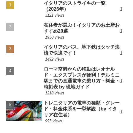
イタリアのストライキの一覧
ムーズに鑑賞でき、イタリア旅行の素晴らしい思い出が
（2026年）
できたのも、堂様のおかげと感謝しております。本当に
3121 views
ありがとうございました。（2013年9月）
在住者が選ぶ！イタリアのお土産お
すすめ20選
先日、アカデミア美術館とウフィツィ美術館を予約して
1930 views
いただいたイトウと申します。予約していただいていた
イタリアのバス、地下鉄はタッチ決
おかげでとてもスムースに入る事ができました。ありが
済で快適です！
とうございました。またイタリア旅行の際は、宜しくお
1492 views
願い致します。（2013年7月）
ローマ空港からの移動はレオナル
先日アカデミア美術館を予約していただき、無事見学し
ド・エクスプレスが便利！テルミニ
帰国しました。当日は、予約をしていたので私たちはす
駅までの直通電車の乗り方・料金・
時刻表 by 現地ガイド
んなり入れましたが、予約していない人の列は、動いて
1210 views
いませんでした。ウフィッツィ美術館と違って、アカデ
トレニタリアの電車の種類・グレー
ミアの予約はあまり必要ないかと考えていましたが、と
ド・料金体系を一挙解説（by イタ
んでもなかったです。おかげさまでいい思い出ができま
リア在住者）
した。（2012年8月）
993 views
このたびは、手配をしてくださりありがとうございまし