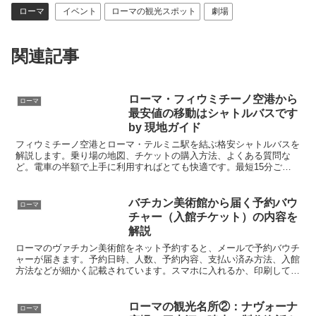
ローマ
イベント
ローマの観光スポット
劇場
関連記事
ローマ・フィウミチーノ空港から
ローマ
最安値の移動はシャトルバスです
by 現地ガイド
フィウミチーノ空港とローマ・テルミニ駅を結ぶ格安シャトルバスを
解説します。乗り場の地図、チケットの購入方法、よくある質問な
ど。電車の半額で上手に利用すればとても快適です。最短15分ごと
に運行して、深夜1時まで営業しています。
バチカン美術館から届く予約バウ
ローマ
チャー（入館チケット）の内容を
解説
ローマのヴァチカン美術館をネット予約すると、メールで予約バウチ
ャーが届きます。予約日時、人数、予約内容、支払い済み方法、入館
方法などが細かく記載されています。スマホに入れるか、印刷して現
地に持って行けば、列に並ぶことなく入館できます。学生は割引きも
あるので国際学生証も忘れずに。オーディオガイドも現地で借りられ
ます。
ローマの観光名所②：ナヴォーナ
ローマ