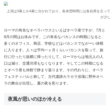
上演は3幕とか4幕に分かれており、各休憩時間には各自席を立っ
が少
ローマの有名なオペラハウスといえばオペラ座ですが、7月と
8月の間はお休みです。この有名なバカンスの時期になると、
多くのオフィス、商店、学校などはバカンスでながーい休暇
に入ります。人々は平均一ヶ月くらいバカンスを取って、旅
行に行ったり故郷に帰ったりして、ローマからは地元人の人
口は減り、交通渋滞もなくなります。そしてこの時期になる
とオペラ座も休館で静まり返ります。その代わりに、オペラ
フェスティバルと称して、古代遺跡カラカラ浴場に野外オペ
ラの舞台が出現し、夏の夜を彩ります。
夜風が思いのほか冷える