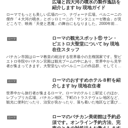
広場と四大河の噴水の製作逸話を
紹介します by 現地ガイド
ローマでもっとも美しい広場の一つ、ナヴォーナ広場。ベルニーニの
傑作「４大河の噴水」とボッロミーニの「サンタニェーゼ教会」が見
どころで、映画「天使と悪魔」の舞台にもなりました。2000年前か
ら続く広場は今もローマを訪れる人に人気で、ライトアップがとても
美しいです。近くのトレヴィの泉、パンテオンと一緒に必見です。
ローマの観光スポット⑪ サン・
ローマ
ピエトロ大聖堂について by 現地
在住スタッフ
バチカン市国はローマ教皇の統治する世界最小の主権国家です。聖ピ
エトロ寺院やバチカン宮殿は観光ブームの中にあり、世界中から見学
者が集まってきます。大聖堂ないのベルニーニの作品群、そしてミケ
ランジェロのピエタは必見です。入館の列が長いので、ぜひ時間に余
裕をもって訪れましょう。
ローマのおすすめホテル８軒を紹
ローマ
介します by 現地在住者
世界中から旅行者が集まるローマ。ローマのテルミニ駅近くのほか、
レプッブリカ広場、バチカン地区、下町のトラステヴェレ地区など、
観光に便利だったり、治安が良かったり、落ち着いた地区など選び方
も様々です。現地在住のローマを知り尽くしたスタッフがおすすめの
ホテルを紹介します。ぜひ参考にしてみてください。
ローマのバチカン美術館は予約必
ローマ
須です。オンライン予約方法、完