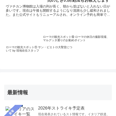
売のときの対処法もお教えします
ヴァチカン博物館は入場の列が長く、朝から並ばないと入れない日が
多いです。現在は午後も開館するようになり混雑も少し緩和されまし
た。また公式サイトもリニューアルされ、オンライン予約も簡単で
す。確実に入館したい人はぜひ事前予約しましょう。予約時はクレジ
ットカードが必要で、予約後にメールでバウチャーチケットが届きま
す。
ローマの観光スポット⑩ ローマの休日の撮影現場、
マルグッタ通りのお勧めポイント
ローマの観光スポット⑪ サン・ピエトロ大聖堂につ
いて by 現地在住スタッフ
最新情報
2026年ストライキ予定表
新着
現在発表されているスト情報です。イタリア鉄道、