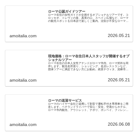
ローマ公認ガイドツアー
ローマ在住の女性ガイドが企画するオプショナルツアーです。コ
ロッセオ、トレヴィの泉、真実の口、スペイン広場など、ローマ
の観光スポットを日本語で楽しくご案内。治安が不安なローマで
充実した旅をお楽しみください。現地ガイドが直接提供します
2026.05.21
amoitalia.com
現地価格：ローマ在住日本人スタッフが開催するオプ
ショナルツアー
ローマ在住の日本人女性アテンドがローマ市内、ローマ郊外を同
伴します。観光名所巡り、ショッピング、名店レストランなど、
団体ツアーに満足できない方にお勧め。絶景チヴィタ、泥棒市
場、夜景巡りなど、現地に住む日本人スタッフだから安心でお得
です
2026.05.21
amoitalia.com
ローマの送迎サービス
ローマのハイヤー会社と提携して割安で運転手付き専用車をご用
意します。ベテランドライバーで安心・安全。空港からホテル、
ローマ市内観光、アウトレット、ナポリ、ポンペイ、フィレンツ
ェ、ベニスへの移動にもご利用ください。電車とタクシーの併用
よりお得です
2026.06.08
amoitalia.com