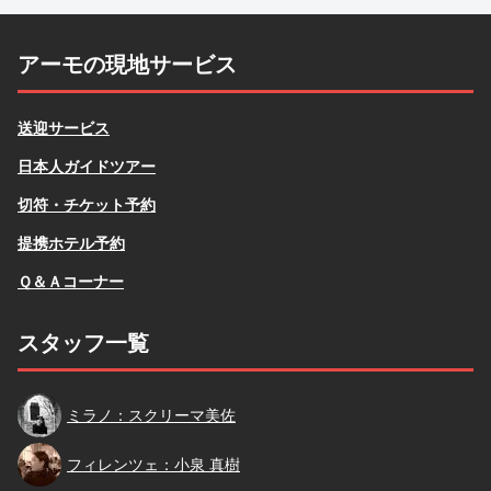
アーモの現地サービス
送迎サービス
日本人ガイドツアー
切符・チケット予約
提携ホテル予約
Ｑ＆Ａコーナー
スタッフ一覧
スクリーマ
ミラノ：スクリーマ美佐
小泉
フィレンツェ：小泉 真樹