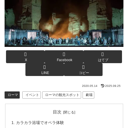
X
Facebook
はてブ
LINE
コピー
2020.05.14
2025.09.25
ローマ
イベント
ローマの観光スポット
劇場
目次
カラカラ浴場でオペラ体験