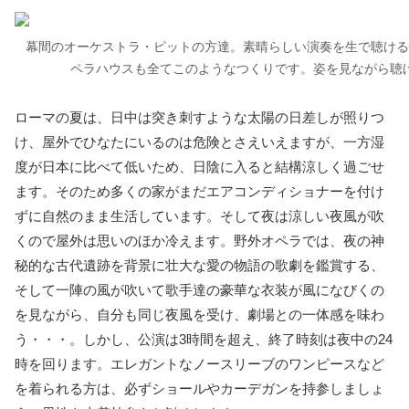
幕間のオーケストラ・ピットの方達。素晴らしい演奏を生で聴ける
ペラハウスも全てこのようなつくりです。姿を見ながら聴
ローマの夏は、日中は突き刺すような太陽の日差しが照りつ
け、屋外でひなたにいるのは危険とさえいえますが、一方湿
度が日本に比べて低いため、日陰に入ると結構涼しく過ごせ
ます。そのため多くの家がまだエアコンディショナーを付け
ずに自然のまま生活しています。そして夜は涼しい夜風が吹
くので屋外は思いのほか冷えます。野外オペラでは、夜の神
秘的な古代遺跡を背景に壮大な愛の物語の歌劇を鑑賞する、
そして一陣の風が吹いて歌手達の豪華な衣装が風になびくの
を見ながら、自分も同じ夜風を受け、劇場との一体感を味わ
う・・・。しかし、公演は3時間を超え、終了時刻は夜中の24
時を回ります。エレガントなノースリーブのワンピースなど
を着られる方は、必ずショールやカーデガンを持参しましょ