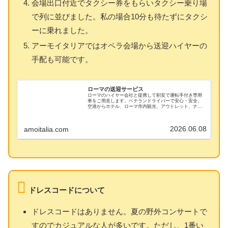
会場出口付近でタクシー券をもらいタクシー乗り場
で列に並びました。私の場合10分も待たずにタクシ
ーに乗れました。
アーモイタリアではオペラ会場から送迎ハイヤーの
手配も可能です。
ローマの送迎サービス
ローマのハイヤー会社と提携して割安で運転手付き専用
車をご用意します。ベテランドライバーで安心・安全。
空港からホテル、ローマ市内観光、アウトレット、ナポ
リ、ポンペイ、フィレンツェ、ベニスへの移動にもご利
用ください。電車とタクシーの併用よりお得です
2026.06.08
amoitalia.com
ドレスコードについて
ドレスコードはありません。夏の野外コンサートで
すのでカジュアルな人が多いです。ただし、1番い