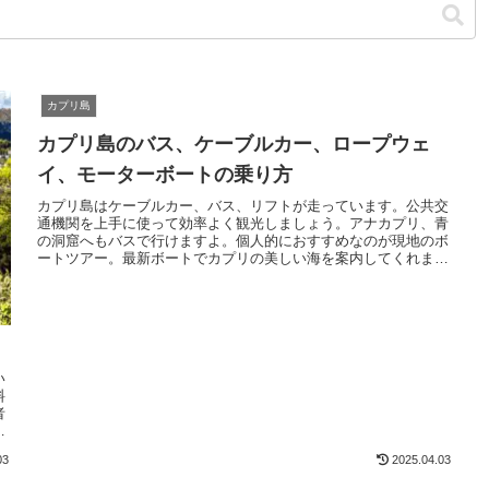
カプリ島
カプリ島のバス、ケーブルカー、ロープウェ
イ、モーターボートの乗り方
カプリ島はケーブルカー、バス、リフトが走っています。公共交
通機関を上手に使って効率よく観光しましょう。アナカプリ、青
の洞窟へもバスで行けますよ。個人的におすすめなのが現地のボ
ートツアー。最新ボートでカプリの美しい海を案内してくれま
す。もちろん水着を着れば途中で海水浴も可。最高に楽しいで
す！
い
料
者
カ
03
2025.04.03