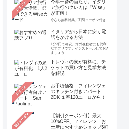
今年一番の当たり。イタリ
おすすめ
ア旅行のクレカは「Wise」
が正解！
今なら無料特典／割引クーポン付き
イタリアから日本に安く電
話をかける方法
1分3円で格安。海外在住者にも便利
なアプリです。インストールしておき
ましょう
トレヴィの泉が有料に。チ
ケットの買い方と見学方法
を解説
お手頃価格！フィレンツェ
おすすめ
のキッチン付きアパート
2DK １室120ユーロから！
【割引クーポン付】最大
10%OFF、フィレンツェお
土産におすすめショップ6軒