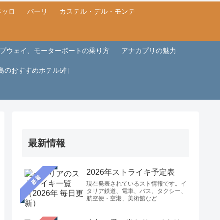
ベッロ
バーリ
カステル・デル・モンテ
プウェイ、モーターボートの乗り方
アナカプリの魅力
島のおすすめホテル5軒
最新情報
2026年ストライキ予定表
新着
現在発表されているスト情報です。イ
タリア鉄道、電車、バス、タクシー、
航空便・空港、美術館など