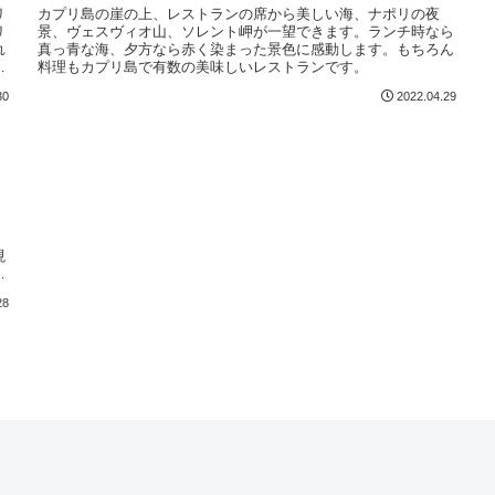
リ
カプリ島の崖の上、レストランの席から美しい海、ナポリの夜
リ
景、ヴェスヴィオ山、ソレント岬が一望できます。ランチ時なら
れ
真っ青な海、夕方なら赤く染まった景色に感動します。もちろん
ナ
料理もカプリ島で有数の美味しいレストランです。
30
2022.04.29
、
現
し
28