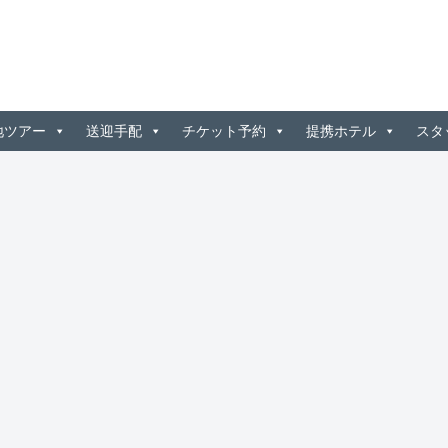
地ツアー
送迎手配
チケット予約
提携ホテル
スタ