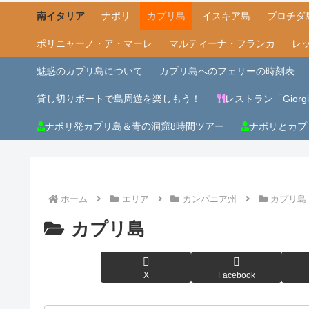
南イタリア
ナポリ
カプリ島
イスキア島
プロチダ
ポリニャーノ・ア・マーレ
マルティーナ・フランカ
レ
魅惑のカプリ島について
カプリ島へのフェリーの時刻表
貸し切りボートで島周遊を楽しもう！
レストラン「Giorgio 
ナポリ発カプリ島＆青の洞窟8時間ツアー
ナポリとカプ
ホーム
エリア
カンパニア州
カプリ島
カプリ島
X
Facebook