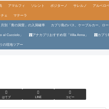
島
アマルフィ
ソレント
ポジターノ
サレルノ
アルベロ
ッチェ
マテーラ
月別「青の洞窟」の入洞確率
カプリ島のバス、ケーブルカー、ロー
al Cucciolo」
アナカプリおすすめ宿「Villa Anna」
カプリ
リの現地ツアー
はてブ
LINE
コピー