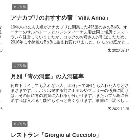
カプリ島
アナカプリのおすすめ宿「Villa Anna」
な
10年来の友人夫婦がアナカプリに開業した4部屋のみのB&B。オ
風
ーナーのサルバトーレとバレンティーナ夫妻は同じ場所でレスト
り
ランを経営していましたが、コックのお母さんが引退したため、
こ
2016年に小綺麗なB&Bに生まれ変わりました。レモンの庭がとて
ト
も可愛く、内装もきれい、水回りも快適です。オーナー夫婦はと
18
2023.02.17
ても親切で快適なので今後もカプリ島の定宿にしたいと思いま
す。日本人旅行者、超ウェルカムだそうです。
カプリ島
月別「青の洞窟」の入洞確率
何度トライしても入れない人、3回行って3回とも入れた人などさ
海
まざまです。ナポリ出発する前にホテルやフェリーの係員に聞け
ば、その日に青の洞窟に入れるか分かります。またカプリ島に宿
て
泊すれば入れる可能性もぐっと高くなります。事前に下調べして
美しい青の洞窟を楽しみましょう！アーモイタリアのカプリ島現
25
2022.12.25
地ツアーも好評です。
カプリ島
レストラン「Giorgio al Cucciolo」