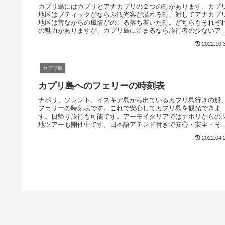
カプリ島にはカプリとアナカプリの２つの町があります。カプ
地区はブティックがならぶ観光客が溢れる町、対してアナカプ
地区は昔ながらの風情がのこる落ち着いた町。どちらもそれぞ
の魅力がありますが、カプリ島に泊まるなら旅行者の少ないア
カプリ地区をお勧めします。
2022.10.
カプリ島
カプリ島へのフェリーの時刻表
ナポリ、ソレント、イスキア島から出ているカプリ島行きの船
フェリーの時刻表です。これで安心してカプリ島を観光できま
す。日帰り旅行も可能です。アーモイタリアではナポリからの
地ツアーも開催中です。日本語アテンド付きで安心・安全・そ
て美味しいツアーです。
2022.04.