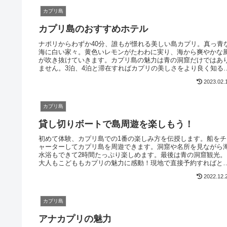
カプリ島
カプリ島のおすすめホテル
ナポリからわずか40分、誰もが憬れる美しい島カプリ。真っ青
海に白い家々。黄色いレモンがたわわに実り、海から爽やかな
が吹き抜けていきます。カプリ島の魅力は青の洞窟だけではあ
ません。3泊、4泊と滞在すればカプリの美しさをより良く知る
とができるでしょう。現地在住者がおすすめのホテル、アパー
2023.02.
を紹介します。
カプリ島
貸し切りボートで島周遊を楽しもう！
初めて体験、カプリ島での1番の楽しみ方を伝授します。船をチ
ャーターしてカプリ島を周遊できます。洞窟や名所を見ながら
水浴もできて2時間たっぷり楽しめます。最後は青の洞窟観光。
大人もこどももカプリの魅力に感動！現地で直接予約すればと
も安く贅沢な観光が味わえます。
2022.12.
カプリ島
アナカプリの魅力