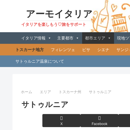
アーモイタリア
イタリアを楽しもう♡旅をサポート
イタリア情報
主要都市
都市エリア
現地ツ
トスカーナ地方
フィレンツェ
ピサ
シエナ
サンジ
サトゥルニア温泉について
ホーム
エリア
トスカーナ州
サトゥルニア
サトゥルニア
X
Facebook