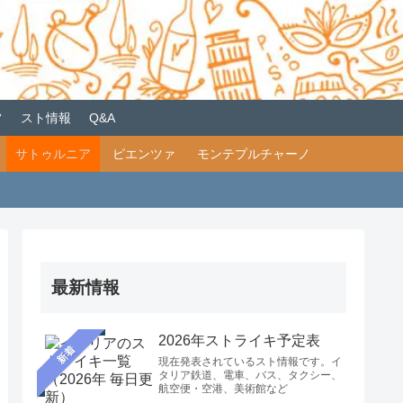
フ
スト情報
Q&A
サトゥルニア
ピエンツァ
モンテプルチャーノ
最新情報
2026年ストライキ予定表
新着
現在発表されているスト情報です。イ
タリア鉄道、電車、バス、タクシー、
航空便・空港、美術館など