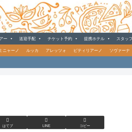
アー
送迎手配
チケット予約
提携ホテル
スタッ
ミニャーノ
ルッカ
アレッツォ
ピティリアーノ
ソヴァーナ
はてブ
LINE
コピー