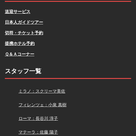
送迎サービス
日本人ガイドツアー
切符・チケット予約
提携ホテル予約
Ｑ＆Ａコーナー
スタッフ一覧
スクリーマ
ミラノ：スクリーマ美佐
小泉
フィレンツェ：小泉 真樹
長谷川
ローマ：長谷川 淳子
佐藤
マテーラ：佐藤 陽子