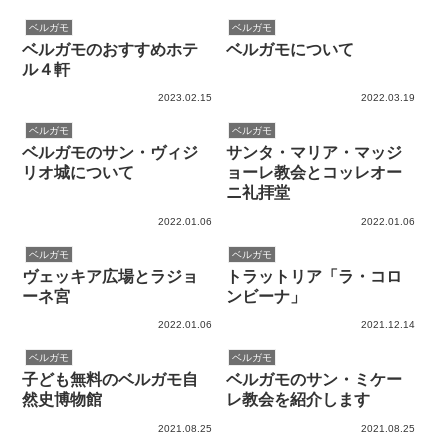
ベルガモ
ベルガモ
ベルガモのおすすめホテ
ベルガモについて
ル４軒
2023.02.15
2022.03.19
ベルガモ
ベルガモ
ベルガモのサン・ヴィジ
サンタ・マリア・マッジ
リオ城について
ョーレ教会とコッレオー
ニ礼拝堂
2022.01.06
2022.01.06
ベルガモ
ベルガモ
ヴェッキア広場とラジョ
トラットリア「ラ・コロ
ーネ宮
ンビーナ」
2022.01.06
2021.12.14
ベルガモ
ベルガモ
子ども無料のベルガモ自
ベルガモのサン・ミケー
然史博物館
レ教会を紹介します
2021.08.25
2021.08.25