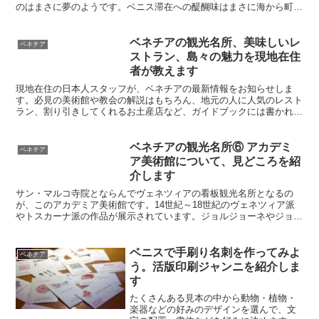
のはまさに夢のようです。ベニス滞在への醍醐味はまさに海から町に
入ることと言われています。アリラグーナ社の船の時刻表とアクセス
方法を現地在住者がくわしく解説します。
ベネチアの観光名所、美味しいレ
ベネチア
ストラン、島々の魅力を現地在住
者が教えます
現地在住の日本人スタッフが、ベネチアの最新情報をお知らせしま
す。必見の美術館や教会の解説はもちろん、地元の人に人気のレスト
ラン、割り引きしてくれるお土産店など、ガイドブックには書かれて
いない、現地情報が満載です。旅行の注意点、トイレの場所、こんな
ホテルはNGなど、旅行前にしっかりチェックしましょう。
ベネチアの観光名所⑥ アカデミ
ベネチア
ア美術館について、見どころを紹
介します
サン・マルコ寺院とならんでヴェネツィアの看板観光名所となるの
が、このアカデミア美術館です。14世紀～18世紀のヴェネツィア派
やトスカーナ派の作品が展示されています。ジョルジョーネやジョヴ
ァンニ・ヴェッリーニの作品があり、美術、とくにベネチア派に興味
がある人は必見です。
ベニスで手刷り名刺を作ってみよ
ベネチア
う。活版印刷ジャンニを紹介しま
す
たくさんある見本の中から動物・植物・
楽器などの好みのデザインを選んで、文