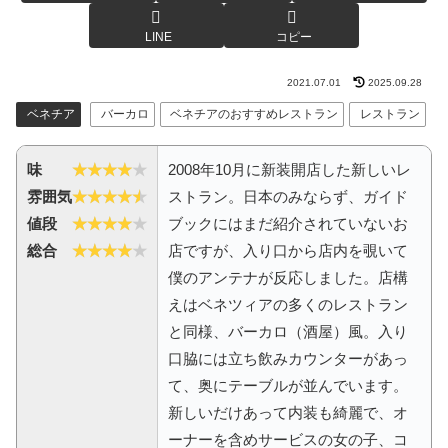
LINE
コピー
2021.07.01
2025.09.28
ベネチア
バーカロ
ベネチアのおすすめレストラン
レストラン
味
2008年10月に新装開店した新しいレ
雰囲気
ストラン。日本のみならず、ガイド
値段
ブックにはまだ紹介されていないお
総合
店ですが、入り口から店内を覗いて
僕のアンテナが反応しました。店構
えはベネツィアの多くのレストラン
と同様、バーカロ（酒屋）風。入り
口脇には立ち飲みカウンターがあっ
て、奥にテーブルが並んでいます。
新しいだけあって内装も綺麗で、オ
ーナーを含めサービスの女の子、コ