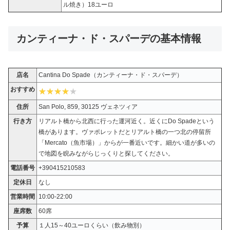
ル焼き）18ユーロ
カンティーナ・ド・スパーデの基本情報
店名
Cantina Do Spade（カンティーナ・ド・スパーデ）
おすすめ
住所
San Polo, 859, 30125 ヴェネツィア
行き方
リアルト橋から北西に行った運河近く。近くにDo Spadeという
橋があります。ヴァポレットだとリアルト橋の一つ北の停留所
「Mercato（魚市場）」からが一番近いです。細かい道が多いの
で地図を睨みながらじっくりと探してください。
電話番号
+390415210583
定休日
なし
営業時間
10:00-22:00
座席数
60席
予算
１人15～40ユーロくらい（飲み物別）