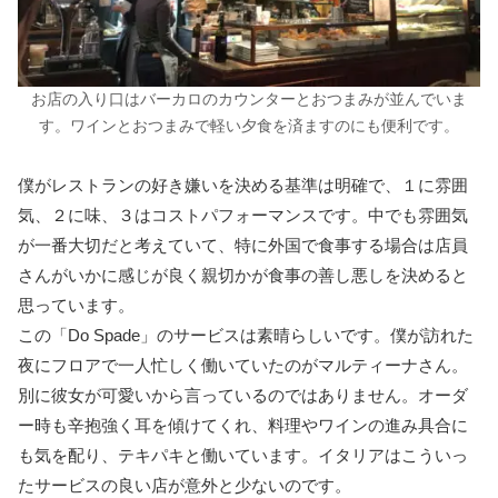
お店の入り口はバーカロのカウンターとおつまみが並んでいま
す。ワインとおつまみで軽い夕食を済ますのにも便利です。
僕がレストランの好き嫌いを決める基準は明確で、１に雰囲
気、２に味、３はコストパフォーマンスです。中でも雰囲気
が一番大切だと考えていて、特に外国で食事する場合は店員
さんがいかに感じが良く親切かが食事の善し悪しを決めると
思っています。
この「Do Spade」のサービスは素晴らしいです。僕が訪れた
夜にフロアで一人忙しく働いていたのがマルティーナさん。
別に彼女が可愛いから言っているのではありません。オーダ
ー時も辛抱強く耳を傾けてくれ、料理やワインの進み具合に
も気を配り、テキパキと働いています。イタリアはこういっ
たサービスの良い店が意外と少ないのです。