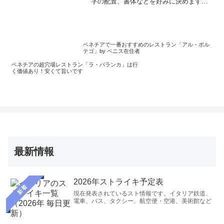
字の配置、書体などを好みに決めます。
それを名刺や封筒などに手刷り印刷。質
感の良い昔ながらの紙に活版印刷して日
本に発送してくれます。趣味名刺や、ワ
ンランク上のビジネス名刺に最適。プレ
ゼントにも。ベニス在住の日本人スタッ
ベネチアで一番おすすめのレストラン「アル・ポル
フのサポートも承ります。
テゴ」by ベニス在住者
ベネチアの超穴場レストラン「ラ・パランカ」は行
く価値あり！安くて旨いです
最新情報
2026年ストライキ予定表
新着
現在発表されているスト情報です。イタリア鉄道、
電車、バス、タクシー、航空便・空港、美術館など