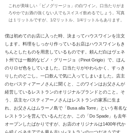
これが美味しい「ピノグリージョ」の白ワイン。口当たりがま
ろやかでお酒の強くない人でもスイスイ飲めるでしょう。写真
は１リットルですが、1/2リットル、1/4リットルもあります。
僕は初めてのお店に入った時、決まってハウスワインを注文
します。料理をしっかり作っているお店はハウスワインもき
ちんとしたものを用意しているものです。頼んだ白はヴェネ
ト州では一般的なピノ・グリージョ（Pinot Grigio）で、ほん
のりロゼ色をしていました。口当たりがやわらかく、すっき
りしたのどごし。一口飲んで気に入ってしまいました。店主
のセバスティアーノさんに聞くと、このワインはお父さんが
経営しているレストランのオリジナルブランドとのこと。そ
う、店主セバスティアーノさんはレストランの家系に生ま
れ、お父さんはムラーノ島で「Busa alla Torre」という有名な
レストランを営んでいるんだとか。この「Do Spade」も去年
オープンしたばかりですが、お店のオリジナルは1400年代か
ら続くベネチアでも最も古いレストランの一つだそうです。