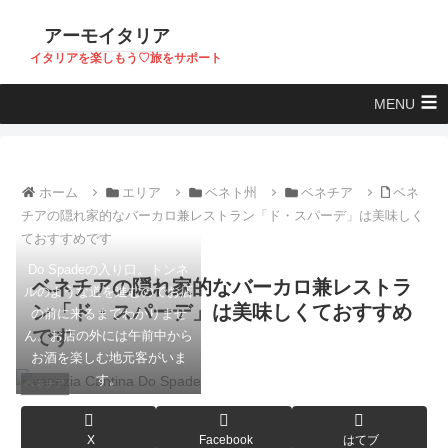
アーモイタリア
イタリアを楽しもう♡旅をサポート
MENU
ホーム
エリア
ベネト州
ベネチア
ベネ
チアの隠れ家的なバーカロ兼レストラン「ド・スパーデ」は美味しく
ておすすめです
Do Spadeの入り口。トンネ
ベネチアの隠れ家的なバーカロ兼レストラ
ルのような道を進むのでお店
ン「ド・スパーデ」は美味しくておすすめ
の前に来るまでわかりませ
です
ん。お店の外には午前中から
お酒を楽しむ地元客がいま
す。
ベネチア
X
Facebook
はてブ