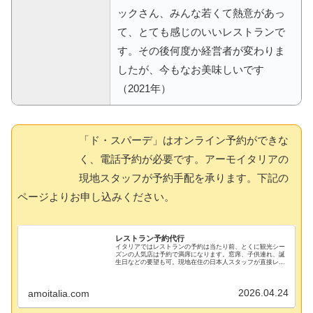
ックさん、みんな若くて熱意があっ
て、とても感じのいいレストランで
す。その後何度か経営者が変わりま
したが、今もなお美味しいです
（2021年）
「ド・スパーデ」はオンライン予約ができな
く、電話予約が必要です。アーモイタリアの
現地スタッフが予約手配を承ります。下記の
ページよりお申し込みください。
レストラン予約代行
イタリアではレストランの予約は当たり前、とくに観光シー
ズンの人気店は予約で満席になります。窓席、子供連れ、誕
生日などの要望も可。現地在住の日本人スタッフが直接レス
トランに電話予約します。渡航前に手配して美味しい食事を
楽しみましょう。
2026.04.24
amoitalia.com