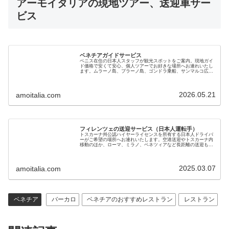
アーモイタリアの現地ツアー、送迎車サー
しい料理をいただくことが出来ました。またイタリアに
ビス
来る機会、又は知人がイタリアに行くと言う話を聞いた
ら、アーモイタリアを紹介させていただきたいと思って
おります。（2013年4月）
ベネチアガイドサービス
ド・スパーデとても美味しかったです！とくに魚とズッ
ベニス在住の日本人スタッフが観光スポットをご案内。現地ガイ
ド価格で安くて安心、個人ツアーでお好きな場所へお連れいたし
ます。ムラーノ島、ブラーノ島、ゴンドラ乗船、サンマルコ広
キーニのラザニアは、また食べたいと思い、2回目に行っ
場、リアルト橋、朝市、バーカロ酒場の同伴など効率よく観光で
きます
たら満席で入れませんでした・・残念。本当に充実した
2026.05.21
amoitalia.com
旅行となり大変感謝しています。どうもありがとうござ
いました。（2012年11月）
フィレンツェの送迎サービス（日本人運転手）
カンティーナ・ド・スパーデは迷いましたが現地の人に
トスカーナ州公認ハイヤーライセンスを所有する日本人ドライバ
ーがご希望の場所へお連れいたします。空港送迎やトスカーナ内
聞きなんとか辿り着けました。イワシのポレンタ添え、
移動のほか、ローマ、ミラノ、ベネツィアなど長距離の送迎も可
能です。黒塗りベンツで7名までご利用いただけます。料金も手
頃で安心です
イカ墨のパスタ、あんこうのタリアテッレ、ベネチア風
2025.03.07
amoitalia.com
レバーを頼みましたが全部おいしい！特にレバーの臭み
が無い事、ソースが抜群においしかったです。もちろん
イカ墨、タリアテッレもおいしかったのですがここのレ
ベネチア
バーカロ
ベネチアのおすすめレストラン
レストラン
バーが忘れられません。（2012年6月）