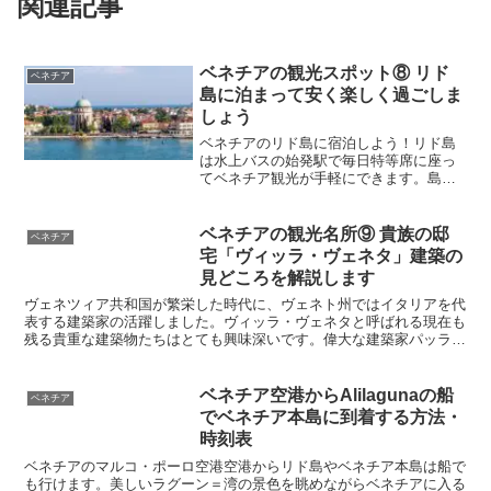
関連記事
ベネチアでは Cantina Do Spade（迷って迷ってなんとか
たどり着きました！）どれもとても美味しくて大満足で
した。何を頼めばいいのかわからないので、ＨＰのメニ
ベネチアの観光スポット⑧ リド
ベネチア
ューがどれだけ役立ったか・・・。逆に飛び込みで入っ
島に泊まって安く楽しく過ごしま
しょう
たロケーションばかりがよくて、値段も高くて美味しく
ベネチアのリド島に宿泊しよう！リド島
もないお店がどれだけ多いかも痛感いたしました（涙。
は水上バスの始発駅で毎日特等席に座っ
やはり海外の美味しいお店はガイドブックよりも、現地
てベネチア観光が手軽にできます。島は
高級リゾート地で治安も良く、シーズン
に住んでいる人に聞くのが一番ですね。今度いつイタリ
オフならとても安く宿泊できます。なに
しろ素晴らしい景色を毎日堪能できます
ベネチアの観光名所⑨ 貴族の邸
ア行かわかりませんが、次回もまた参考にさせていただ
ベネチア
よ。リド島のおすすめのホテルをご紹介
宅「ヴィッラ・ヴェネタ」建築の
きます。（2011年7月）
します。リド島やムラーノ島の島巡りツ
見どころを解説します
アーも開催中です。
ヴェネツィア共和国が繁栄した時代に、ヴェネト州ではイタリアを代
表する建築家の活躍しました。ヴィッラ・ヴェネタと呼ばれる現在も
残る貴重な建築物たちはとても興味深いです。偉大な建築家パッラー
ディオとカルロ・スカルパの作品をじっくり見てみましょう。めいっ
ぱい楽しめる半日ツアーもあります。ヴェネト建築ツアーも開催中で
す。
ベネチア空港からAlilagunaの船
ベネチア
でベネチア本島に到着する方法・
時刻表
ベネチアのマルコ・ポーロ空港空港からリド島やベネチア本島は船で
も行けます。美しいラグーン＝湾の景色を眺めながらベネチアに入る