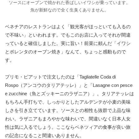
ソースにオーブンで焼かれた香ばしいイワシが乗っています。
魚が新鮮なので全く生臭くありません。
ベネチアのレストランはよく「観光客がほっといても入るの
で不味い」といわれます。でもこのお店に入ってそれが間違
っていると確信しました。実に旨い！前菜に頼んだ「イワシ
とポレンタのオーブン焼き」なんて、ちょっと感動もので
す。
プリモ・ピアットで注文したのは「Tagliatelle Coda di
Rospo（アンコウのタリアテッレ）」と「Lasagne con pesce
e zucchine（魚とズッキーニのラザニア）」。タリアテッレは
もちろん手打ちで、しっかりとしたアルデンテが小麦の美味
しさを引き立てています。ソースとの相性も抜群で上品な味
わい。ラザニアもまろやかな味わいで、間違いなく日本人女
性は気に入るでしょう。ここならベネツィアの食事が良い旅
の記念になること間違いありません。