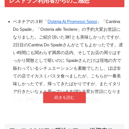
レストラン利用者からのご感想
ベネチアの３軒「
Osteria Ai Promessi Sposi
」「Cantina
Do Spade」「Osteria alle Testiere」の予約大変お世話に
なりました。ご紹介頂いた3軒とも美味しかったですが、
2日目のCantina Do Spadeさんがとてもよかったです。遅
い時間にも関わらず満席の店内、そしてお店の周りはす
っかり閑散として暗いのに Spadeさんだけは現地の方で
賑わっているシチュエーションも素敵でしたし、ほぼ全
ての店でイカスミパスタ食べましたが、こちらが一番美
味しかったです。帰ってきたばかりですが、またイタリ
ア行きたいなぁと思っています(笑) 大変お世話になりま
した。御礼まで（ベネチア、2023年3月16日）
この度は美術館予約本当にありがとうございました。お
陰様で最高の旅行になりました。またヴェネチアにおい
ては、おすすめの「ド・スパーデ」に行き、とても美味