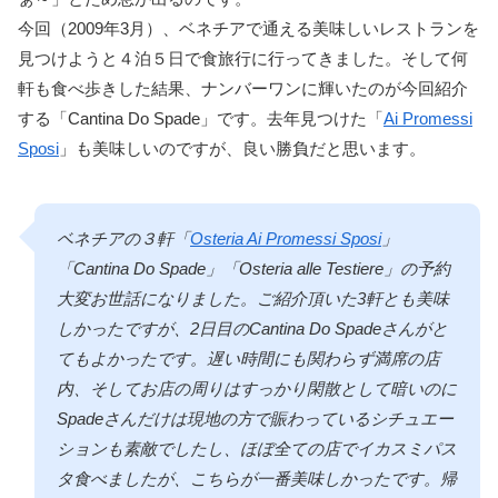
今回（2009年3月）、ベネチアで通える美味しいレストランを
見つけようと４泊５日で食旅行に行ってきました。そして何
軒も食べ歩きした結果、ナンバーワンに輝いたのが今回紹介
する「Cantina Do Spade」です。去年見つけた「
Ai Promessi
Sposi
」も美味しいのですが、良い勝負だと思います。
ベネチアの３軒「
Osteria Ai Promessi Sposi
」
「Cantina Do Spade」「Osteria alle Testiere」の予約
大変お世話になりました。ご紹介頂いた3軒とも美味
しかったですが、2日目のCantina Do Spadeさんがと
てもよかったです。遅い時間にも関わらず満席の店
内、そしてお店の周りはすっかり閑散として暗いのに
Spadeさんだけは現地の方で賑わっているシチュエー
ションも素敵でしたし、ほぼ全ての店でイカスミパス
タ食べましたが、こちらが一番美味しかったです。帰