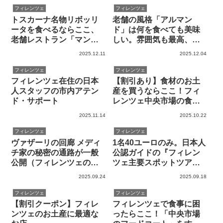
フィレンツェ
フィレンツェ
トスカーナ名物リボッリ
老舗の風格「アルマン
ータを食べるならここ、
ド」は何を食べても美味
老舗レストラン「マン
しい。雰囲気も最高、フ
マ・ジーナ」 by 現地在住
ィレンツェの極上レスト
2025.12.11
2025.12.04
者
ラン！
フィレンツェ
フィレンツェ
フィレンツェ在住の日本
【割引あり】食材のお土
人スタッフの市内アテン
産を買うならここ！フィ
ド・サポート
レンツェ中央市場の食材
店「クリスティーナ」
2025.11.14
2025.10.22
フィレンツェ
フィレンツェ
ヴァザーリの回廊 メディ
1名40ユーロのみ。日本人
チ家の秘密の通路が一般
公認ガイドの『フィレン
公開（フィレンツェの観
ツェ主要スポットツア
光名所②）
ー』を開催します
2025.09.24
2025.09.18
フィレンツェ
フィレンツェ
【割引クーポン】フィレ
フィレンツェで食事に困
ンツェのお土産に最適な
ったらここ！「中央市場