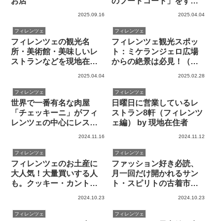
お店
のフードコート」をすべ
て紹介します（フロアガ
2025.09.16
2025.04.04
イドと各ブースの店舗情
報）
フィレンツェ
フィレンツェ
フィレンツェの観光名
フィレンツェ観光スポッ
所・美術館・美味しいレ
ト：ミケランジェロ広場
ストランなどを現地在住
からの絶景は必見！（フ
者が紹介します
ォトサービスもあり）
2025.04.04
2025.02.28
フィレンツェ
フィレンツェ
世界で一番有名な肉屋
日曜日に営業しているレ
「チェッキーニ」がフィ
ストラン8軒（フィレンツ
レンツェの中心にレスト
ェ編） by 現地在住者
ランをオープン！
2024.11.16
2024.11.12
フィレンツェ
フィレンツェ
フィレンツェのお土産に
ファッション好き必読、
大人気！大量買いする人
月一回だけ開かれるサン
も。クッキー・カントゥ
ト・スピリトの古着市
ッチ専門店「IL
（フィレンツェ観光スポ
2024.10.23
2024.10.23
CANTUCCIO」
ット）
フィレンツェ
フィレンツェ