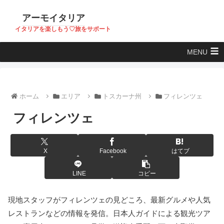
アーモイタリア
イタリアを楽しもう♡旅をサポート
MENU
ホーム
エリア
トスカーナ州
フィレンツェ
フィレンツェ
X
Facebook
はてブ
LINE
コピー
現地スタッフがフィレンツェの見どころ、最新グルメや人気
レストランなどの情報を発信。日本人ガイドによる観光ツア