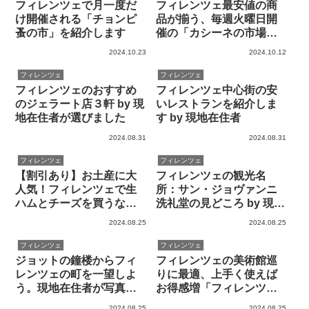
フィレンツェで月一度だ
フィレンツェ最安値の商
け開催される「チョンピ
品が揃う、毎週火曜日開
蚤の市」を紹介します
催の「カシーネの市場」
を紹介します by 現地在住
2024.10.23
2024.10.12
者
フィレンツェ
フィレンツェ
フィレンツェのおすすめ
フィレンツェ中心街の安
のジェラート店３軒 by 現
いレストランを紹介しま
地在住者が選びました
す by 現地在住者
2024.08.31
2024.08.31
フィレンツェ
フィレンツェ
【割引あり】お土産に大
フィレンツェの観光名
人気！フィレンツェで生
所：サン・ジョヴァンニ
ハムとチーズを買うなら
洗礼堂の見どころ by 現地
プロ御用達の中央市場
ガイド
2024.08.25
2024.08.25
「マルコ」
フィレンツェ
フィレンツェ
ジョットの鐘楼からフィ
フィレンツェの美術館巡
レンツェの町を一望しよ
りに最適、上手く使えば
う。現地在住者が写真つ
お得感増「フィレンツェ
きで解説します
カード」の使い方を解説
2024.08.25
2024.08.25