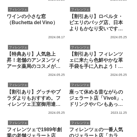
します
フィレンツェ
フィレンツェ
ワインの小さな窓
【割引あり】ロベルタ・
（Buchetta del Vino）
ピエリのバッグ店、日本
よりもかなり安いです。
フィレンツェのオリジナ
2024.08.17
2024.05.25
ルバッグもあり
フィレンツェ
フィレンツェ
【特典あり】人気急上
【割引あり】フィレンツ
昇！老舗のアンヌンツィ
ェに来たら色鮮やかな革
アータ薬局のコスメが魅
手袋を手に入れよう！老
力的。お土産にもどうぞ
舗手袋専門店「ルチアー
2024.05.25
2024.05.25
ノ」を紹介します
フィレンツェ
フィレンツェ
【割引あり】グッチやプ
座って休める昔ながらの
ラダよりもおすすめ。フ
ジェラート店「Vivoli」、
ィレンツェ王室御用達の
ドリンクやパンもあって
革バッグ「OTTINO」が素
便利です
2024.05.25
2023.11.25
晴らしい！
フィレンツェ
フィレンツェ
フィレンツェで1989年創
フィレンツェの一番人気
業の老舗ジェラート店
のジェラート店「カラ