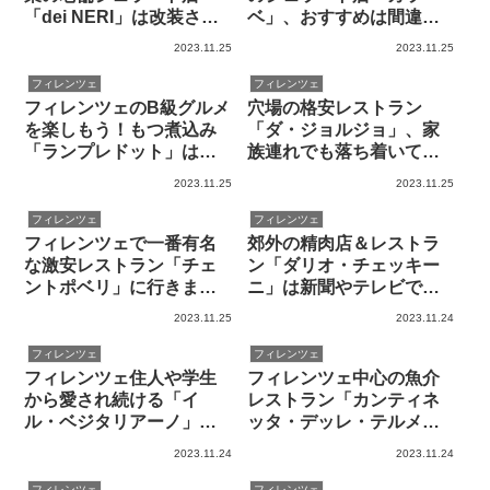
「dei NERI」は改装され
ベ」、おすすめは間違い
て居心地良くなりました
なくピスタチオ味！
2023.11.25
2023.11.25
フィレンツェ
フィレンツェ
フィレンツェのB級グルメ
穴場の格安レストラン
を楽しもう！もつ煮込み
「ダ・ジョルジョ」、家
「ランプレドット」は日
族連れでも落ち着いて食
本人も感動の味！
べられて美味しい！
2023.11.25
2023.11.25
フィレンツェ
フィレンツェ
フィレンツェで一番有名
郊外の精肉店＆レストラ
な激安レストラン「チェ
ン「ダリオ・チェッキー
ントポベリ」に行きまし
ニ」は新聞やテレビで紹
た。ランチがお得！
介される人気店！
2023.11.25
2023.11.24
フィレンツェ
フィレンツェ
フィレンツェ住人や学生
フィレンツェ中心の魚介
から愛され続ける「イ
レストラン「カンティネ
ル・ベジタリアーノ」は
ッタ・デッレ・テルメ」
美味しくて楽しい！
に行ってきました
2023.11.24
2023.11.24
フィレンツェ
フィレンツェ