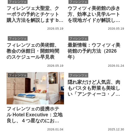
フィレンツェ
フィレンツェ
フィレンツェ大聖堂、ク
ウフィツィ美術館の歩き
ーポラの予約とチケット
方、効率よい見学ルート
購入方法を解説します by
を現地ガイドが解説しま
現地ガイド
す
2026.05.19
2026.05.19
フィレンツェ
フィレンツェ
フィレンツェの美術館、
最新情報：ウフィツィ美
教会の休館日・開館時間
術館の予約方法（2026
のスケジュール早見表
年）
2026.05.19
2026.01.24
フィレンツェ
フィレンツェ
隠れ家だけど人気店、肉
もパスタも野菜も美味し
い「アンティーコ・ノ
エ」に行ってみよう！
フィレンツェの提携ホテ
ル Hotel Executive：立地
良し、４つ星なのにお手
頃価格でおすすめです
2026.01.04
2025.12.30