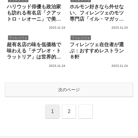
ハリウッド俳優も政治家
ホルモン好きなら外せな
も訪れる有名店「クアッ
い、フィレンツェのモツ
トロ・レオーニ」で美味
専門店「イル・マガッツ
しいディナーをどうぞ
ィーノ」の魅力を紹介し
2023.11.24
2023.11.24
ます
フィレンツェ
フィレンツェ
超有名店の味を低価格で
フィレンツェ在住者が選
味わえる「チブレオ・ト
ぶ：おすすめレストラン
ラットリア」は世界的に
８軒
有名です
2023.11.24
2023.11.24
次のページ
次
1
2
へ