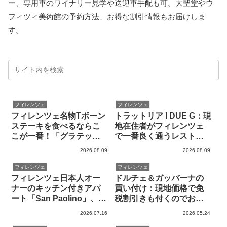
ー、専用車のワイナリー見学や送迎車手配も可。大聖堂やウ
フィツィ美術館の予約方法、お得な割引情報もお届けしま
す。
フィレンツェ
フィレンツェ
フィレンツェ名物Tボーン
トラットリア I DUE G：現
ステーキを食べるならこ
地在住者がフィレンツェ
こが一番！「グラテッ
で一番良く通うレストラ
ラ」 by 現地在住者
ン、緑のリゾットが激ウ
2026.08.09
2026.08.09
マです！
フィレンツェ
フィレンツェ
フィレンツェ日本人オー
ドルチェ＆ガッバーナの
ナーのキッチン付きアパ
買い付け：現地価格で免
ート「San Paolino」、値
税割引きも付くのでお
段もホテルより安くてお
得！
2026.07.16
2026.05.24
得！