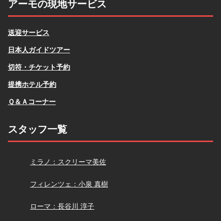
アーモの現地サービス
送迎サービス
日本人ガイドツアー
切符・チケット予約
提携ホテル予約
Ｑ＆Ａコーナー
スタッフ一覧
スクリーマ
ミラノ：スクリーマ美佐
小泉
フィレンツェ：小泉 真樹
長谷川
ローマ：長谷川 淳子