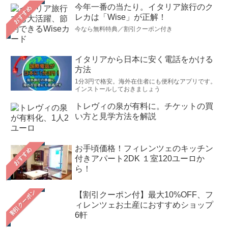
今年一番の当たり。イタリア旅行のク
おすすめ
レカは「Wise」が正解！
今なら無料特典／割引クーポン付き
イタリアから日本に安く電話をかける
方法
1分3円で格安。海外在住者にも便利なアプリです。
インストールしておきましょう
トレヴィの泉が有料に。チケットの買
い方と見学方法を解説
お手頃価格！フィレンツェのキッチン
おすすめ
付きアパート2DK １室120ユーロか
ら！
【割引クーポン付】最大10%OFF、フ
ィレンツェお土産におすすめショップ
6軒