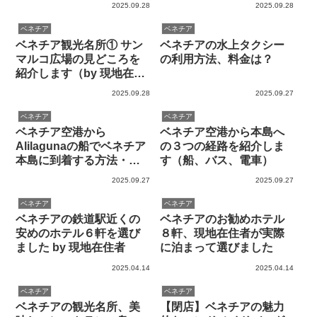
2025.09.28
2025.09.28
ベネチア
ベネチア
ベネチア観光名所① サン
ベネチアの水上タクシー
マルコ広場の見どころを
の利用方法、料金は？
紹介します（by 現地在住
者）
2025.09.28
2025.09.27
ベネチア
ベネチア
ベネチア空港から
ベネチア空港から本島へ
Alilagunaの船でベネチア
の３つの経路を紹介しま
本島に到着する方法・時
す（船、バス、電車）
刻表
2025.09.27
2025.09.27
ベネチア
ベネチア
ベネチアの鉄道駅近くの
ベネチアのお勧めホテル
安めのホテル６軒を選び
８軒、現地在住者が実際
ました by 現地在住者
に泊まって選びました
2025.04.14
2025.04.14
ベネチア
ベネチア
ベネチアの観光名所、美
【閉店】ベネチアの魅力