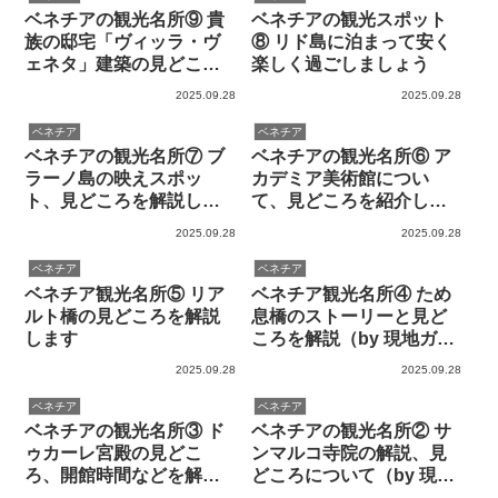
ベネチアの観光名所⑨ 貴
ベネチアの観光スポット
族の邸宅「ヴィッラ・ヴ
⑧ リド島に泊まって安く
ェネタ」建築の見どころ
楽しく過ごしましょう
を解説します
2025.09.28
2025.09.28
ベネチア
ベネチア
ベネチアの観光名所⑦ ブ
ベネチアの観光名所⑥ ア
ラーノ島の映えスポッ
カデミア美術館につい
ト、見どころを解説しま
て、見どころを紹介しま
す
す
2025.09.28
2025.09.28
ベネチア
ベネチア
ベネチア観光名所⑤ リア
ベネチア観光名所④ ため
ルト橋の見どころを解説
息橋のストーリーと見ど
します
ころを解説（by 現地ガイ
ド）
2025.09.28
2025.09.28
ベネチア
ベネチア
ベネチアの観光名所③ ド
ベネチアの観光名所② サ
ゥカーレ宮殿の見どこ
ンマルコ寺院の解説、見
ろ、開館時間などを解説
どころについて（by 現地
します
在住者）