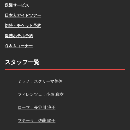
送迎サービス
日本人ガイドツアー
切符・チケット予約
提携ホテル予約
Ｑ＆Ａコーナー
スタッフ一覧
スクリーマ
ミラノ：スクリーマ美佐
小泉
フィレンツェ：小泉 真樹
長谷川
ローマ：長谷川 淳子
佐藤
マテーラ：佐藤 陽子