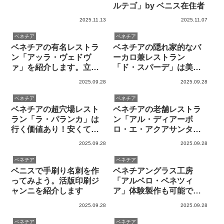
ルテゴ」by ベニス在住者
2025.11.13
2025.11.07
ベネチア
ベネチア
ベネチアの有名レストラ
ベネチアの隠れ家的なバ
ン「アッラ・ヴェドヴ
ーカロ兼レストラン
ァ」を紹介します。立ち
「ド・スパーデ」は美味
飲みバーカロも利用でき
しくておすすめです
2025.09.28
2025.09.28
ます
ベネチア
ベネチア
ベネチアの超穴場レスト
ベネチアの老舗レストラ
ラン「ラ・パランカ」は
ン「アル・ディアーボ
行く価値あり！安くて旨
ロ・エ・アクアサンタ」
いです
を紹介します by 現地在住
2025.09.28
2025.09.28
者
ベネチア
ベネチア
ベニスで手刷り名刺を作
ベネチアングラス工房
ってみよう。活版印刷ジ
「アルベロ・ベネツィ
ャンニを紹介します
ア」体験製作も可能です
（by 現地ガイド）
2025.09.28
2025.09.28
ベネチア
ベネチア