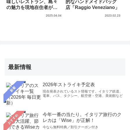
味しいレストラン、島々
的なハンドメイドバッグ
の魅力を現地在住者が教
店「Raggio Veneziano」
えます
2025.04.04
2023.02.23
最新情報
2026年ストライキ予定表
新着
現在発表されているスト情報です。イタリア鉄道、
電車、バス、タクシー、航空便・空港、美術館など
今年一番の当たり。イタリア旅行のク
おすすめ
レカは「Wise」が正解！
今なら無料特典／割引クーポン付き