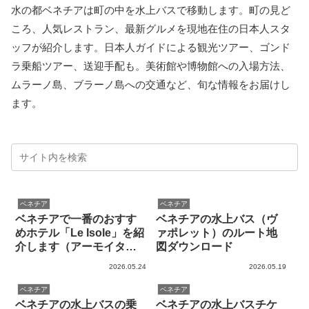
水の都ベネチアは町の中を水上バスで移動します。町の見ど
ころ、人気レストラン、最新グルメを現地在住の日本人スタ
ッフが紹介します。日本人ガイドによる観光ツアー、ゴンド
ラ乗船ツアー、送迎手配も。美術館や博物館への入場方法、
ムラーノ島、ブラーノ島への交通など、旬な情報をお届けし
ます。
ベネチア
ベネチア
ベネチアで一番のおすす
ベネチアの水上バス（ヴ
めホテル「Le Isole」を紹
ァポレット）のルート地
介します（アーモイタリ
図ダウンロード
アと提携しました）
2026.05.24
2026.05.19
ベネチア
ベネチア
ベネチアの水上バスの乗
ベネチアの水上バスチケ