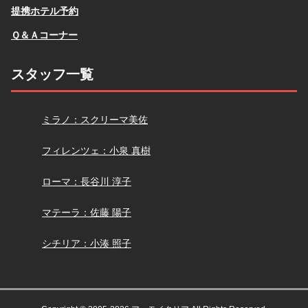
提携ホテル予約
Ｑ＆Ａコーナー
スタッフ一覧
スクリーマ
ミラノ：スクリーマ美佐
小泉
フィレンツェ：小泉 真樹
長谷川
ローマ：長谷川 淳子
佐藤
マテーラ：佐藤 陽子
小湊
シチリア：小湊 照子