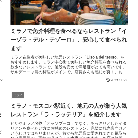
か
行
は
ミラノで魚介料理を食べるならレストラン「イ
ーゾラ・デル・テゾーロ」、安心して食べられ
ます
ミラノ在住者が美味しい地元レストラン「L'isola del tesoro」を
おすすめします。ミラノ中心街で美味しい魚介料理を食べられる
数少ないレストランで、値段も安めで満足度がとても高いです。
サルデーニャ島の料理がメインで、店員さんも感じが良く、お得
なコースメニューもあります。とても美味しくて、安くて、どな
22
2023.11.22
たにもおすすめできます。
ミラノ
ミラノ・モスコバ駅近く、地元の人が集う人気
ま
レストラン「ラ・ラッテリア」を紹介します
ビザやミラノ名物「オッソブーコ」でなく、あっさりとしたイタ
リアンを食べたい方にお勧めのレストラン。完璧に観光客向けと
ど
いうわけではありませんが、昔から地元客に愛されてきた気取ら