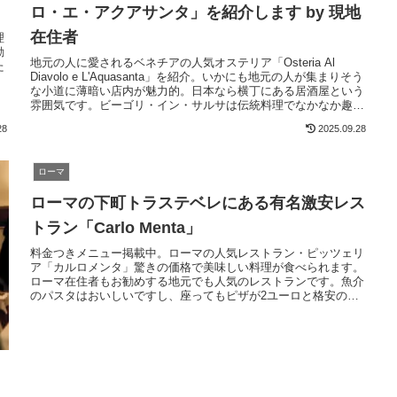
ロ・エ・アクアサンタ」を紹介します by 現地
在住者
理
動
地元の人に愛されるベネチアの人気オステリア「Osteria Al
た
Diavolo e L'Aquasanta」を紹介。いかにも地元の人が集まりそう
な小道に薄暗い店内が魅力的。日本なら横丁にある居酒屋という
店
雰囲気です。ビーゴリ・イン・サルサは伝統料理でなかなか趣が
あります。シンプルな店作りとメニューで地元の雰囲気を満喫し
28
2025.09.28
たい人にお勧めします
ローマ
ローマの下町トラステベレにある有名激安レス
トラン「Carlo Menta」
料金つきメニュー掲載中。ローマの人気レストラン・ピッツェリ
ア「カルロメンタ」驚きの価格で美味しい料理が食べられます。
ローマ在住者もお勧めする地元でも人気のレストランです。魚介
のパスタはおいしいですし、座ってもピザが2ユーロと格安の値
段です。おそらくイタリア全土でも最も安いレストランの1つで
しょう。ランチからディナーまで継続営業しているのも便利！