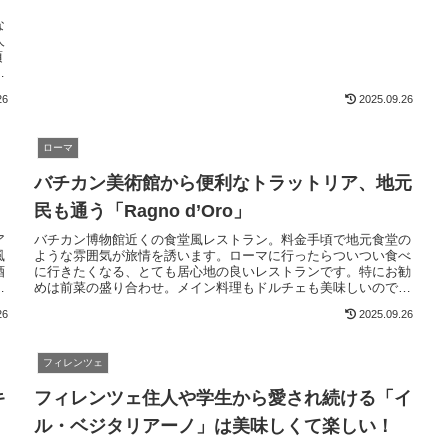
な
人
頃
で
き
26
2025.09.26
ローマ
バチカン美術館から便利なトラットリア、地元
民も通う「Ragno d’Oro」
ア
バチカン博物館近くの食堂風レストラン。料金手頃で地元食堂の
風
ような雰囲気が旅情を誘います。ローマに行ったらついつい食べ
酒
に行きたくなる、とても居心地の良いレストランです。特にお勧
ら
めは前菜の盛り合わせ。メイン料理もドルチェも美味しいので、
ぜひ一度お試しください。観光客向けの店が多い中、アットホー
26
2025.09.26
ムな雰囲気でお気に入りです。
フィレンツェ
キ
フィレンツェ住人や学生から愛され続ける「イ
ル・ベジタリアーノ」は美味しくて楽しい！