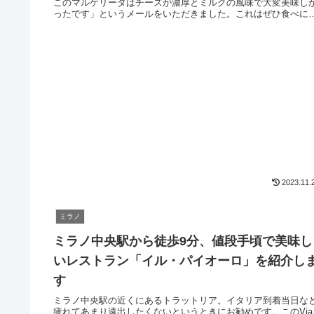
このマルゲリータはチーズが濃厚とミルクの風味で大変美味し
ったです」というメールをいただきました。これはぜひ食べに
かなくては！美術館の見学もかねて時間を有効に使いたい方に
とても良いお店だと思います。
2023.11.
ミラノ
ミラノ中央駅から徒歩9分、値段手頃で美味し
いレストラン「イル・パイオーロ」を紹介し
す
ミラノ中央駅の近くにあるトラットリア。イタリア到着当日な
疲れてあまり遠出したくないというときにお勧めです。このVia