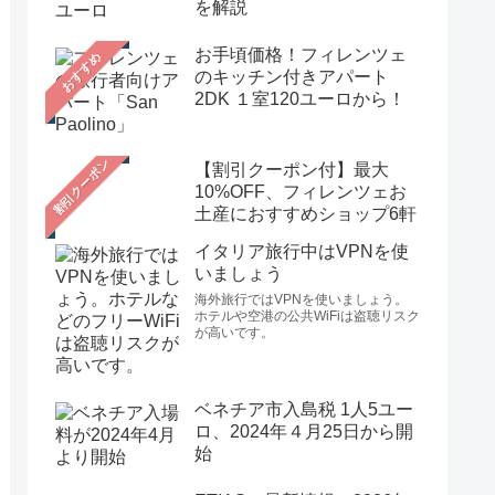
を解説
お手頃価格！フィレンツェ
おすすめ
のキッチン付きアパート
2DK １室120ユーロから！
【割引クーポン付】最大
10%OFF、フィレンツェお
土産におすすめショップ6軒
イタリア旅行中はVPNを使
いましょう
海外旅行ではVPNを使いましょう。
ホテルや空港の公共WiFiは盗聴リスク
が高いです。
ベネチア市入島税 1人5ユー
ロ、2024年４月25日から開
始