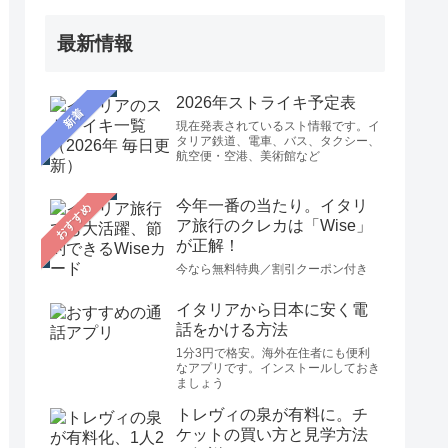
最新情報
2026年ストライキ予定表
新着
現在発表されているスト情報です。イ
タリア鉄道、電車、バス、タクシー、
航空便・空港、美術館など
今年一番の当たり。イタリ
おすすめ
ア旅行のクレカは「Wise」
が正解！
今なら無料特典／割引クーポン付き
イタリアから日本に安く電
話をかける方法
1分3円で格安。海外在住者にも便利
なアプリです。インストールしておき
ましょう
トレヴィの泉が有料に。チ
ケットの買い方と見学方法