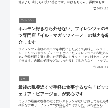
他店より3割くらい安い感じです。味はもちろん、雰囲気もサー
ビスも良いです。フィレンツェで魚が恋しくなったらぜひ行っ
2023.11.
みてください。
フィレンツェ
ホルモン好きなら外せない、フィレンツェの
ツ専門店「イル・マガッツィーノ」の魅力を
介します
フィレンツェ名物の牛モツを専門にした安くて美味しいレスト
ン。トリッパやランプレドットといったフィレンツェのB級グ
メの伝統料理を落ち着いた雰囲気のトラットリアで味わうこと
できます。内臓の処理などはしっかりして臭みもなく、トップ
ベルの美味しさとコストパフォーマンスです。ステーキも人気
2023.11.
一品です。
ミラノ
最後の晩餐近くで手軽に食事するなら「ピッ
ェリア・ビアージョ」が安心です
ミラノの最後の晩餐の近くにレストランがないか探してみたら
格的なナポリ・ピッツァのお店を見つけました。旅行者から「