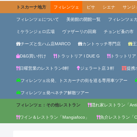
トスカーナ地方
フィレンツェ
ピサ
シエナ
サンジ
フィレンツェについて
美術館の開館一覧
フィレンツェ
ミケランジェロ広場
ヴァザーリの回廊
チョンピ蚤の市
チーズと生ハム店MARCO
カントゥッチ専門店
王
D&G買い付け
トラットリア I DUE G
トラットリア
日曜営業のレストラン8軒
ジェラート店３軒
提携ホ
フィレンツェ出発、トスカーナの街を巡る専用車ツアー
フィレンツェ発べネチア解散ツアー
フィレンツェ：その他レストラン
隠れ家レストラン「Antic
ワイン＆レストラン「Mangiafoco」
魚介レストラン「Canti