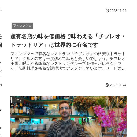
て
24
2023.11.24
フィレンツェ
モ
超有名店の味を低価格で味わえる「チブレオ・
紹
トラットリア」は世界的に有名です
フィレンツェで有名なレストラン「チブレオ」の格安版トラット
リア。グルメの方は一度訪れてみると楽しいでしょう。チブレオ
ラ
王国と呼ばれる斬新なレストラングループを作った伝説シェフ
ル
が、伝統料理を斬新な調理法でアレンジしています。サービスも
が
良くお店の雰囲気も悪く無いです。フィレンツェ旅行の記念にな
レ
る料理です。グルメの方は必見。
の
24
2023.11.24
ミラノ
ツ
本
こ