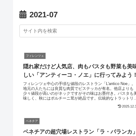
2021-07
フィレンツェ
隠れ家だけど人気店、肉もパスタも野菜も美
しい「アンティーコ・ノエ」に行ってみよう
フィレンツェ中心の手頃な値段のレストラン「L'antico Noe」。
地元の人たちには良質な肉質でビステッカが有名。他店よりも
少々値段が高いのがネックですがその味はお墨付き。パスタも
味しく、秋にはポルチーニ茸が絶品です。伝統的なトラットリ
風の店構え、独特な雰囲気の中、家族旅行でも新婚旅行でも満
2025.12.
して食事できます。
ベネチア
ベネチアの超穴場レストラン「ラ・パランカ