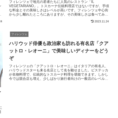
フィレンツェで地元の若者たちに人気のレストラン「IL
ン
VEGETARIANO」。トスカーナ伝統料理店ではないですが、手頃
な料金とその美味しさはレベルが高いです。フィレンツェ中心街
し
から少し離れたところにありますが、その美味しさは食べてみる
価値があります。その名の通りベジタリアンのお店です。
24
2023.11.24
フィレンツェ
ハリウッド俳優も政治家も訪れる有名店「クア
ットロ・レオーニ」で美味しいディナーをどう
ぞ
フィレンツェの「クアットロ・レオーニ」はイタリアの有名人、
ハリウッドスターも来る名店として名を馳せました。ビステッカ
が名物料理で、伝統的なトスカーナ料理を堪能できます。しかし
今では競合店も増え、少しばかり旅行者向けの一般店のレベルに
落ちてしまいました。ただ昔の風格は残っていますので、記念に
訪れてみるのはアリでしょう。
ィ
に
日