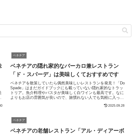
ベネチア
味
ベネチアの隠れ家的なバーカロ兼レストラン
！
「ド・スパーデ」は美味しくておすすめです
ベネチアを散策していたら偶然美味しいレストランを発見！「Do
Spade」はまだガイドブックにも載っていない隠れ家的なトラッ
美
トリア。魚介料理やパスタが美味しく白ワインも最高です。なに
ア
よりもお店の雰囲気が良いので、旅慣れない人でも気軽に入って
足
美味しいベネト料理を満喫できます。旅の記念にどうぞ。
30
2025.09.28
ベネチア
」
ベネチアの老舗レストラン「アル・ディアーボ