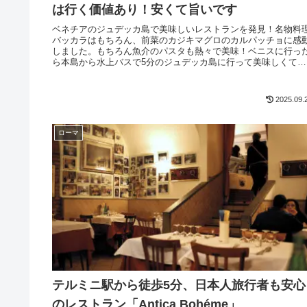
は行く価値あり！安くて旨いです
ベネチアのジュデッカ島で美味しいレストランを発見！名物料
バッカラはもちろん、前菜のカジキマグロのカルパッチョに感
しました。もちろん魚介のパスタも熱々で美味！ベニスに行っ
ら本島から水上バスで5分のジュデッカ島に行って美味しくて安
い本物の地元料理を堪能しましょう。旅行者が来ない隠れた名
で、評価もとても高いです。
2025.09.
ローマ
テルミニ駅から徒歩5分、日本人旅行者も安心
のレストラン「Antica Bohéme」