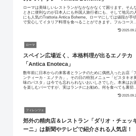
ローマは美味しいレストランがなかなかなくて困ります。そん
ときに便利なのが日本人にも外国人旅行者にも、そして地元の
にも人気のTrattoria Antica Boheme。ローマにしては値段が手
で安心してイタリア料理を食べることができます。フルコース
頼まないでも大丈夫なので、ちょっと飲みたい場合にも利用で
2025.09.
ます
ローマ
スペイン広場近く、本格料理が出るエノテカ
「Antica Enoteca」
数年前に日本からの来客者とランチのために偶然入ったお店「
ンティーカ・エノテカ」。その日の特別メニュー「ピスタキオ
味のパスタ」は今でも忘れられないおいしさでした。本来はお
を楽しむバーですが、実はランチにお勧め。何を食べても裏切
れない美味しい料理が待っていますよ。
2025.09.
フィレンツェ
郊外の精肉店＆レストラン「ダリオ・チェッ
ーニ」は新聞やテレビで紹介される人気店！