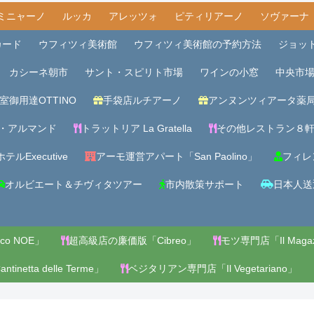
ミニャーノ
ルッカ
アレッツォ
ピティリアーノ
ソヴァーナ
カード
ウフィツィ美術館
ウフィツィ美術館の予約方法
ジョッ
カシーネ朝市
サント・スピリト市場
ワインの小窓
中央市
室御用達OTTINO
手袋店ルチアーノ
アンヌンツィアータ薬
・アルマンド
トラットリア La Gratella
その他レストラン８
テルExecutive
アーモ運営アパート「San Paolino」
フィレ
オルビエート＆チヴィタツアー
市内散策サポート
日本人送
o NOE」
超高級店の廉価版「Cibreo」
モツ専門店「Il Magaz
netta delle Terme」
ベジタリアン専門店「Il Vegetariano」