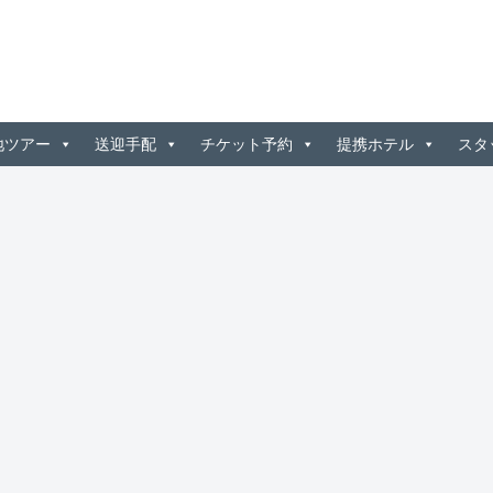
地ツアー
送迎手配
チケット予約
提携ホテル
スタ