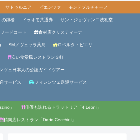
サトゥルニア
ピエンツァ
モンテプルチャーノ
トの鐘楼
ドゥオモ共通券
サン・ジョヴァンニ洗礼堂
場フードコート
食材店クリスティーナ
局
SMノヴェッラ薬局
ロベルタ・ピエリ
軒
安い食堂風レストラン３軒
ンツェ日本人の公認ガイドツアー
迎サービス
フィレンツェ送迎サービス
zino」
俳優も訪れるトラットリア「4 Leoni」
精肉店レストラン「Dario Cecchini」