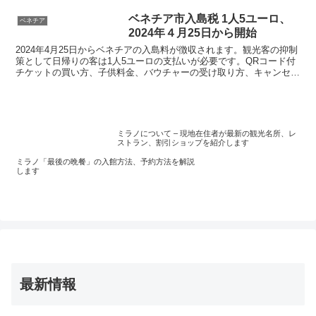
す。４つ星、５つ星ホテルでもシーズン
オフならとても安く宿泊できます。実際
ベネチア市入島税 1人5ユーロ、
ベネチア
に泊まってみた感想も書いているのでベ
2024年４月25日から開始
ニスの宿探しの参考にしてください。
2024年4月25日からベネチアの入島料が徴収されます。観光客の抑制
策として日帰りの客は1人5ユーロの支払いが必要です。QRコード付
チケットの買い方、子供料金、バウチャーの受け取り方、キャンセル
方法などを画像付きで解説します
ミラノについて – 現地在住者が最新の観光名所、レ
ストラン、割引ショップを紹介します
ミラノ「最後の晩餐」の入館方法、予約方法を解説
します
最新情報