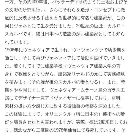
一方、その約400年後、パッラーディオのように土地およびそ
の文脈の研究を行い、さらにそれらを造形・コンセプトに徹
底的に反映させる手法をとる世界的に有名な建築家が、この
同じヴェネトにて生を受けました。20世紀の巨匠、カルロ・
スカルパです。彼は日本への造詣の深い建築家としても知ら
れています。
1906年にヴェネツィアで生まれ、ヴィツェンツァで幼少期を
過ごし、そして再びヴェネツィアにて活動を拡げていきまし
た。若くしてすでに建築学校（ヴェネツィア建築大学の前
身）で教鞭をとりながら、建築家リナルドの元にて実務経験
を積みます（その姪が後のスカルパの妻となる）。また、時
期をやや同じくして、ヴェネツィア・ムラーノ島のガラス工
房にてデザイナー兼アドヴァイザーに従事しており、材料・
素材の扱い方や感じ方に対する彼独自の考察を深めました。
この経験によって、オリエンタル（特に日本の）芸術への嗜
好を増長させたとも言われますが、実際、彼は2度来日してお
り、残念ながら二度目の1978年仙台にて客死しています。そ