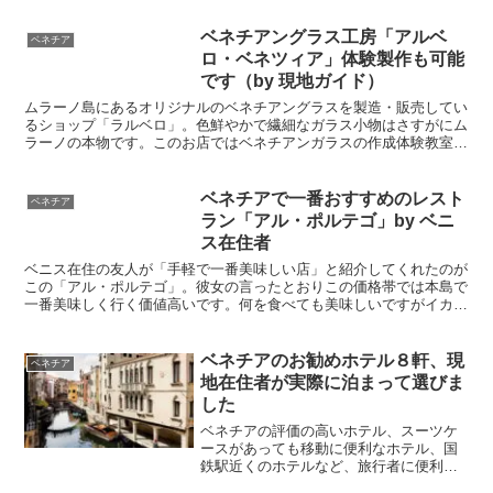
ト料理を満喫できます。旅の記念にどうぞ。
ベネチアングラス工房「アルベ
ベネチア
ロ・ベネツィア」体験製作も可能
です（by 現地ガイド）
ムラーノ島にあるオリジナルのベネチアングラスを製造・販売してい
るショップ「ラルベロ」。色鮮やかで繊細なガラス小物はさすがにム
ラーノの本物です。このお店ではベネチアンガラスの作成体験教室も
開催されていて、オリジナル作品も作れます。完成後は日本に送って
くれますよ。ベネチアでは現地在住の日本人アテンドもご用意してい
ます。
ベネチアで一番おすすめのレスト
ベネチア
ラン「アル・ポルテゴ」by ベニ
ス在住者
ベニス在住の友人が「手軽で一番美味しい店」と紹介してくれたのが
この「アル・ポルテゴ」。彼女の言ったとおりこの価格帯では本島で
一番美味しく行く価値高いです。何を食べても美味しいですがイカ墨
のスパゲッティが格別でした。ワインの値段も手頃で、地元の人も集
まるのでいつも満席に近いので要予約です。
ベネチアのお勧めホテル８軒、現
ベネチア
地在住者が実際に泊まって選びま
した
ベネチアの評価の高いホテル、スーツケ
ースがあっても移動に便利なホテル、国
鉄駅近くのホテルなど、旅行者に便利で
セキュリティーの高いホテルを紹介しま