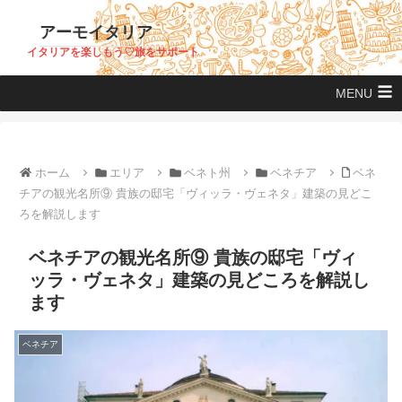
アーモイタリア
イタリアを楽しもう♡旅をサポート
MENU
ホーム
エリア
ベネト州
ベネチア
ベネ
チアの観光名所⑨ 貴族の邸宅「ヴィッラ・ヴェネタ」建築の見どこ
ろを解説します
ベネチアの観光名所⑨ 貴族の邸宅「ヴィ
ッラ・ヴェネタ」建築の見どころを解説し
ます
ベネチア