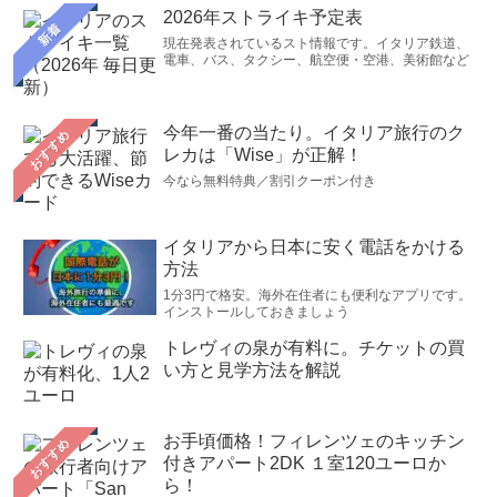
2026年ストライキ予定表
新着
現在発表されているスト情報です。イタリア鉄道、
電車、バス、タクシー、航空便・空港、美術館など
今年一番の当たり。イタリア旅行のク
おすすめ
レカは「Wise」が正解！
今なら無料特典／割引クーポン付き
イタリアから日本に安く電話をかける
方法
1分3円で格安。海外在住者にも便利なアプリです。
インストールしておきましょう
トレヴィの泉が有料に。チケットの買
い方と見学方法を解説
お手頃価格！フィレンツェのキッチン
おすすめ
付きアパート2DK １室120ユーロか
ら！