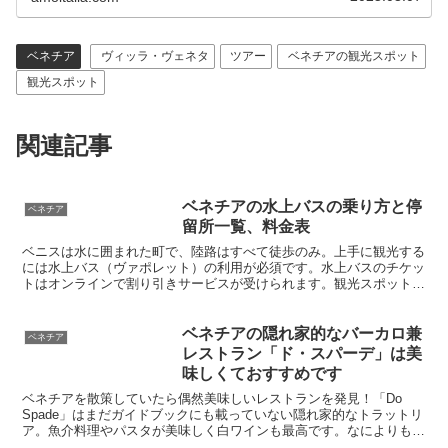
ベネチア
ヴィッラ・ヴェネタ
ツアー
ベネチアの観光スポット
観光スポット
関連記事
ベネチアの水上バスの乗り方と停
ベネチア
留所一覧、料金表
ベニスは水に囲まれた町で、陸路はすべて徒歩のみ。上手に観光する
には水上バス（ヴァポレット）の利用が必須です。水上バスのチケッ
トはオンラインで割り引きサービスが受けられます。観光スポットで
よく利用する停留所や路線を事前に調べておき、どこで水上バスを使
うか、事前にチェックしておくと便利です。
ベネチアの隠れ家的なバーカロ兼
ベネチア
レストラン「ド・スパーデ」は美
味しくておすすめです
ベネチアを散策していたら偶然美味しいレストランを発見！「Do
Spade」はまだガイドブックにも載っていない隠れ家的なトラットリ
ア。魚介料理やパスタが美味しく白ワインも最高です。なによりもお
店の雰囲気が良いので、旅慣れない人でも気軽に入って美味しいベネ