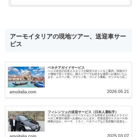
アーモイタリアの現地ツアー、送迎車サー
ビス
ベネチアガイドサービス
ベニス在住の日本人スタッフが観光スポットをご案内。現地ガイ
ド価格で安くて安心、個人ツアーでお好きな場所へお連れいたし
ます。ムラーノ島、ブラーノ島、ゴンドラ乗船、サンマルコ広
場、リアルト橋、朝市、バーカロ酒場の同伴など効率よく観光で
きます
2026.05.21
amoitalia.com
フィレンツェの送迎サービス（日本人運転手）
トスカーナ州公認ハイヤーライセンスを所有する日本人ドライバ
ーがご希望の場所へお連れいたします。空港送迎やトスカーナ内
移動のほか、ローマ、ミラノ、ベネツィアなど長距離の送迎も可
能です。黒塗りベンツで7名までご利用いただけます。料金も手
頃で安心です
2025.03.07
amoitalia.com