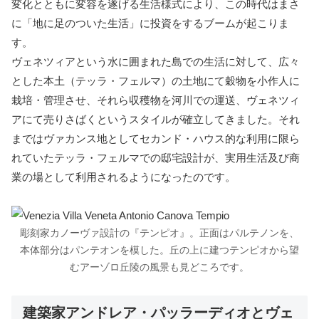
変化とともに変容を遂げる生活様式により、この時代はまさ
に「地に足のついた生活」に投資をするブームが起こりま
す。
ヴェネツィアという水に囲まれた島での生活に対して、広々
とした本土（テッラ・フェルマ）の土地にて穀物を小作人に
栽培・管理させ、それら収穫物を河川での運送、ヴェネツィ
アにて売りさばくというスタイルが確立してきました。それ
まではヴァカンス地としてセカンド・ハウス的な利用に限ら
れていたテッラ・フェルマでの邸宅設計が、実用生活及び商
業の場として利用されるようになったのです。
彫刻家カノーヴァ設計の『テンピオ』。正面はパルテノンを、
本体部分はパンテオンを模した。丘の上に建つテンピオから望
むアーゾロ丘陵の風景も見どころです。
建築家アンドレア・パッラーディオとヴェ