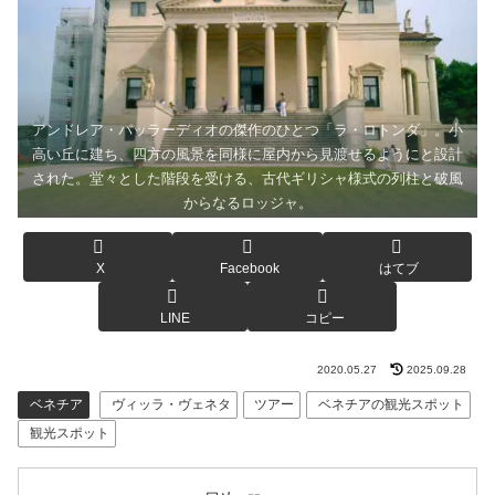
アンドレア・パッラーディオの傑作のひとつ「ラ・ロトンダ」。小
高い丘に建ち、四方の風景を同様に屋内から見渡せるようにと設計
された。堂々とした階段を受ける、古代ギリシャ様式の列柱と破風
からなるロッジャ。
X
Facebook
はてブ
LINE
コピー
2020.05.27
2025.09.28
ベネチア
ヴィッラ・ヴェネタ
ツアー
ベネチアの観光スポット
観光スポット