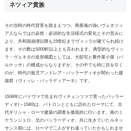
ネツィア貴族
その当時の時代背景を踏まえつつ、商業魂の強いヴェネツィ
ア人ならではの必然・必須的な生活様式の変化とその営みに
より、共和国崩壊以降も19世紀までヴィッラが建てられ続け
ます。その数は5000軒以上とも言われます。典型的なヴィッ
ラ・ヴェネタの造形構図としては、大邸宅と農作業小屋（バ
ルケッサ）の構成からなりますが、その中でも特に目を引く
のが、時代の寵児アンドレア・パッラーディオが関わった建
築群（ヴィッレ・パッラディアーネ）です。
1508年にパドヴァで生まれヴィチェンツァで育ったパッラー
ディオ(～1580)は、パトロンとともに訪れたローマにて、古
代ギリシャ・ローマ建築の調査を徹底的に行います。南のミ
ケランジェロ、北のパッラーディオ、共に生きていたルネッ
サンス期には、ローマで二人がすれ違っていたかもしれませ