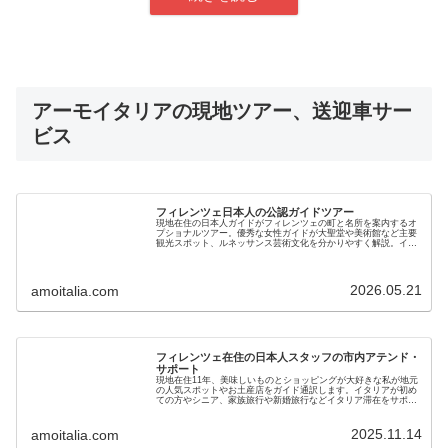
アーモイタリアの現地ツアー、送迎車サー
ビス
フィレンツェ日本人の公認ガイドツアー
現地在住の日本人ガイドがフィレンツェの町と名所を案内するオ
プショナルツアー。優秀な女性ガイドが大聖堂や美術館など主要
観光スポット、ルネッサンス芸術文化を分かりやすく解説。イタ
リアが初めての方も安心で安全です。現地ガイドが直接提供しま
す
2026.05.21
amoitalia.com
フィレンツェ在住の日本人スタッフの市内アテンド・
サポート
現地在住11年、美味しいものとショッピングが大好きな私が地元
の人気スポットやお土産店をガイド通訳します。イタリアが初め
ての方やシニア、家族旅行や新婚旅行などイタリア滞在をサポー
ト。ホテルチェックインのお手伝いやレストラン同伴も可
2025.11.14
amoitalia.com