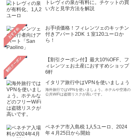
トレヴィの泉が有料に。チケットの買
い方と見学方法を解説
お手頃価格！フィレンツェのキッチン
おすすめ
付きアパート2DK １室120ユーロか
ら！
【割引クーポン付】最大10%OFF、フ
ィレンツェお土産におすすめショップ
6軒
イタリア旅行中はVPNを使いましょう
海外旅行ではVPNを使いましょう。ホテルや空港の
公共WiFiは盗聴リスクが高いです。
ベネチア市入島税 1人5ユーロ、2024
年４月25日から開始