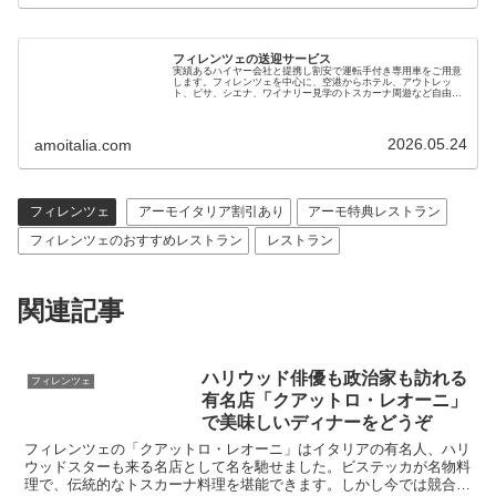
フィレンツェの送迎サービス
実績あるハイヤー会社と提携し割安で運転手付き専用車をご用意
します。フィレンツェを中心に、空港からホテル、アウトレッ
ト、ピサ、シエナ、ワイナリー見学のトスカーナ周遊など自由に
行き先を選べます。ベニス、ミラノ、ローマなど長距離移動も可
能です
2026.05.24
amoitalia.com
フィレンツェ
アーモイタリア割引あり
アーモ特典レストラン
フィレンツェのおすすめレストラン
レストラン
関連記事
ハリウッド俳優も政治家も訪れる
フィレンツェ
有名店「クアットロ・レオーニ」
で美味しいディナーをどうぞ
フィレンツェの「クアットロ・レオーニ」はイタリアの有名人、ハリ
ウッドスターも来る名店として名を馳せました。ビステッカが名物料
理で、伝統的なトスカーナ料理を堪能できます。しかし今では競合店