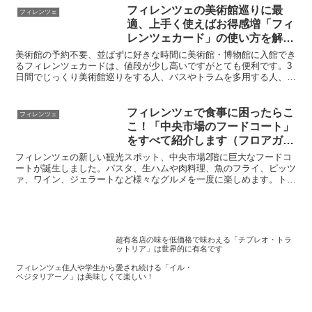
アーも好評。
フィレンツェの美術館巡りに最
フィレンツェ
適、上手く使えばお得感増「フィ
レンツェカード」の使い方を解説
します
美術館の予約不要、並ばずに好きな時間に美術館・博物館に入館でき
るフィレンツェカードは、値段が少し高いですがとても便利です。3
日間でじっくり美術館巡りをする人、バスやトラムを多用する人、予
約して各美術館でチケットを引き換えるのが面倒な人、家族旅行に重
宝します。フィレンツェでは現地在住の日本人スタッフが観光をサポ
ート中。
フィレンツェで食事に困ったらこ
フィレンツェ
こ！「中央市場のフードコート」
をすべて紹介します（フロアガイ
ドと各ブースの店舗情報）
フィレンツェの新しい観光スポット、中央市場2階に巨大なフードコ
ートが誕生しました。パスタ、生ハムや肉料理、魚のフライ、ピッツ
ァ、ワイン、ジェラートなど様々なグルメを一度に楽しめます。トリ
ュフ専門店も。ランチにもディナーにも使える便利なスポット。レス
トランでない軽い食事に最適です。
超有名店の味を低価格で味わえる「チブレオ・トラ
ットリア」は世界的に有名です
フィレンツェ住人や学生から愛され続ける「イル・
ベジタリアーノ」は美味しくて楽しい！