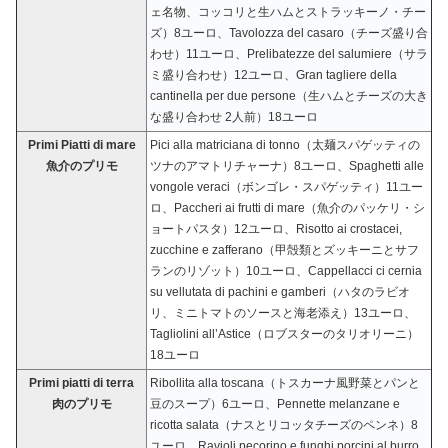
ェ名物、コッコリと生ハムとストラッキーノ・チー
ズ）8ユーロ、Tavolozza del casaro（チーズ盛り合
わせ）11ユーロ、Prelibatezze del salumiere（サラ
ミ盛り合わせ）12ユーロ、Gran tagliere della
cantinella per due persone（生ハムとチーズの大き
な盛り合わせ 2人前）18ユーロ
Primi Piatti di mare
Pici alla matriciana di tonno（太麺スパゲッティの
魚介のプリモ
ツナのアマトリチャーナ）8ユーロ、Spaghetti alle
vongole veraci（ボンゴレ・スパゲッティ）11ユー
ロ、Paccheri ai frutti di mare（魚介のパッケリ・シ
ョートパスタ）12ユーロ、Risotto ai crostacei,
zucchine e zafferano（甲殻類とズッキーニとサフ
ランのリゾット）10ユーロ、Cappellacci ci cernia
su vellutata di pachini e gamberi（ハタのラビオ
リ、ミニトマトのソースと海老添え）13ユーロ、
Tagliolini all’Astice（ロブスターのタリオリーニ）
18ユーロ
Primi piatti di terra
Ribollita alla toscana（トスカーナ風野菜とパンと
肉のプリモ
豆のスープ）6ユーロ、Pennette melanzane e
ricotta salata（ナスとリコッタチーズのペンネ）8
ユーロ、Ravioli pecorino e funghi porcini al burro