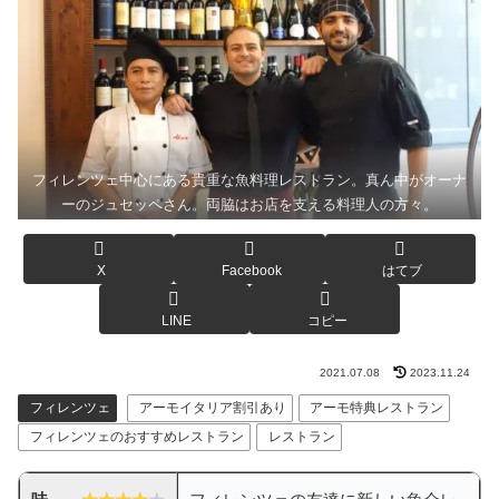
フィレンツェ中心にある貴重な魚料理レストラン。真ん中がオーナ
ーのジュセッペさん。両脇はお店を支える料理人の方々。
X
Facebook
はてブ
LINE
コピー
2021.07.08
2023.11.24
フィレンツェ
アーモイタリア割引あり
アーモ特典レストラン
フィレンツェのおすすめレストラン
レストラン