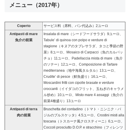
メニュー（2017年）
Coperto
サービス料（席料、パン代込み）2ユーロ
Antipasti di mare
Insalata di mare（シードフードサラダ）9ユーロ、
魚介の前菜
Tabule’ di quinoa con polpo e verdure di
stagione（キヌアのタブレサラダ、タコと季節の野
菜）8ユーロ、Mosaico di Carpacci（魚のカルパッ
チョ）11ユーロ、Padellaccia mista di mare（魚介
のソテー）12ユーロ、Composizione di Tartare
mediterranea（地中海風タルタル）13ユーロ、
Crudite’ di pesce（鮮魚盛り）16ユーロ、
Moscardini fritti con cipolle brasate e verdure
croccanti（イイダコのフリット、玉ねぎのキャラメ
ル炒め）10ユーロ、Misto mare 4 assaggi（魚介の
前菜4種盛り）13ユーロ
Antipasti di terra
Bruschetta del contadino（トマト・ニンニク・バ
肉の前菜
ジルのブルスケッタ）4.5ユーロ、Crostini misti alla
toscana（トスカーナ風クロスティーニ）6ユーロ、
Coccoli prosciutto D.O.P. e stracchino（フィレンツ