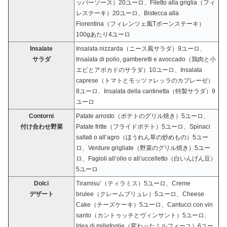
ッパーソース）20ユーロ、Filetto alla griglia（フィ
レステーキ）20ユーロ、Bistecca alla
Fiorentina（フィレンツェ風Tボーンステーキ）
100gあたり4ユーロ
Insalate
Insalata nizzarda（ニース風サラダ）9ユーロ、
サラダ
Insalata di pollo, gamberetti e avoccado（鶏肉と小
エビとアボカドのサラダ）10ユーロ、Insalata
caprese（トマトとモッツァレッラのカプレーゼ）
8ユーロ、Insalata della cantinetta（特製サラダ）9
ユーロ
Contorni
Patate arrosto（ポテトのグリル焼き）5ユーロ、
付け合わせ野菜
Patate fritte（フライドポテト）5ユーロ、Spinaci
saltati o all’agro（ほうれん草の炒めもの）5ユー
ロ、Verdure grigliate（野菜のグリル焼き）5ユー
ロ、Fagioli all’olio o all’uccelletto（白いんげん豆）
5ユーロ
Dolci
Tiramisu’（ティラミス）5ユーロ、Creme
デザート
brulee（クレームブリュレ）5ユーロ、Cheese
Cake（チーズケーキ）5ユーロ、Cantucci con vin
santo（カントゥッチとヴィンサント）5ユーロ、
Idea di millefoglie（変わったミルフィーユ）6ユー