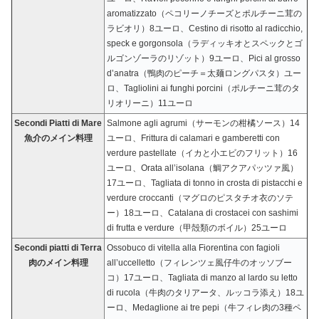
aromatizzato（ペコリーノチーズとポルチーニ茸の
ラビオリ）8ユーロ、Cestino di risotto al radicchio,
speck e gorgonsola（ラディッキオとスペックとゴ
ルゴンゾーラのリゾット）9ユーロ、Pici al grosso
d’anatra（鴨肉のピーチ＝太麺ロングパスタ）ユー
ロ、Tagliolini ai funghi porcini（ポルチーニ茸のタ
リオリーニ）11ユーロ
Secondi Piatti di Mare
Salmone agli agrumi（サーモンの柑橘ソース）14
魚介のメイン料理
ユーロ、Frittura di calamari e gamberetti con
verdure pastellate（イカと小エビのフリット）16
ユーロ、Orata all’isolana（鯛アクアパッツァ風）
17ユーロ、Tagliata di tonno in crosta di pistacchi e
verdure croccanti（マグロのピスタチオ衣のソテ
ー）18ユーロ、Catalana di crostacei con sashimi
di frutta e verdure（甲殻類のボイル）25ユーロ
Secondi piatti di Terra
Ossobuco di vitella alla Fiorentina con fagioli
肉のメイン料理
all’uccelletto（フィレンツェ風仔牛のオッソブー
コ）17ユーロ、Tagliata di manzo al lardo su letto
di rucola（牛肉のタリアータ、ルッコラ添え）18ユ
ーロ、Medaglione ai tre pepi（牛フィレ肉の3種ペ