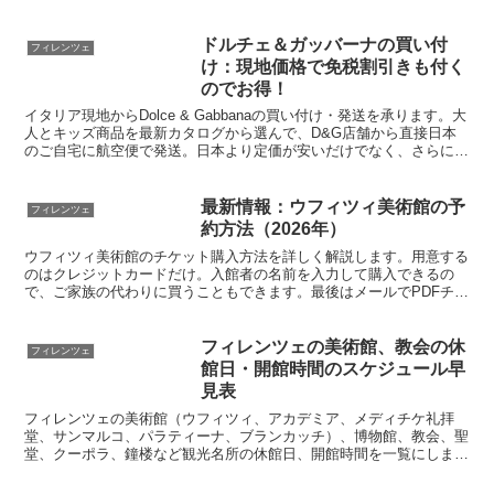
も増え、少しばかり旅行者向けの一般店のレベルに落ちてしまいまし
た。ただ昔の風格は残っていますので、記念に訪れてみるのはアリで
しょう。
ドルチェ＆ガッバーナの買い付
フィレンツェ
け：現地価格で免税割引きも付く
のでお得！
イタリア現地からDolce & Gabbanaの買い付け・発送を承ります。大
人とキッズ商品を最新カタログから選んで、D&G店舗から直接日本
のご自宅に航空便で発送。日本より定価が安いだけでなく、さらにイ
タリア税金分の約20%も割引き。トータルで送料と手数料を含めて
も、日本で買うより安く、日本未販売の商品も選べます。
最新情報：ウフィツィ美術館の予
フィレンツェ
約方法（2026年）
ウフィツィ美術館のチケット購入方法を詳しく解説します。用意する
のはクレジットカードだけ。入館者の名前を入力して購入できるの
で、ご家族の代わりに買うこともできます。最後はメールでPDFチケ
ットが届きます。
フィレンツェの美術館、教会の休
フィレンツェ
館日・開館時間のスケジュール早
見表
フィレンツェの美術館（ウフィツィ、アカデミア、メディチケ礼拝
堂、サンマルコ、パラティーナ、ブランカッチ）、博物館、教会、聖
堂、クーポラ、鐘楼など観光名所の休館日、開館時間を一覧にしまし
た。無駄なく効率よく観光するのに便利です。美術館の予約代行も格
安で受け付けています。現地在住の日本人ガイドによる美術館巡りツ