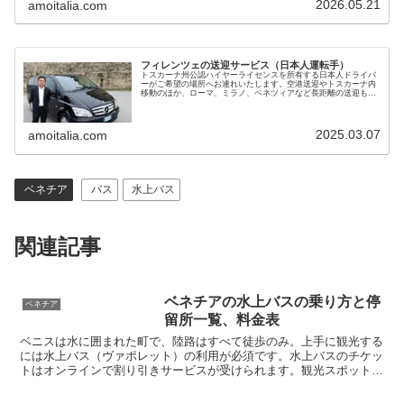
2026.05.21
amoitalia.com
フィレンツェの送迎サービス（日本人運転手）
トスカーナ州公認ハイヤーライセンスを所有する日本人ドライバ
ーがご希望の場所へお連れいたします。空港送迎やトスカーナ内
移動のほか、ローマ、ミラノ、ベネツィアなど長距離の送迎も可
能です。黒塗りベンツで7名までご利用いただけます。料金も手
頃で安心です
2025.03.07
amoitalia.com
ベネチア
バス
水上バス
関連記事
ベネチアの水上バスの乗り方と停
ベネチア
留所一覧、料金表
ベニスは水に囲まれた町で、陸路はすべて徒歩のみ。上手に観光する
には水上バス（ヴァポレット）の利用が必須です。水上バスのチケッ
トはオンラインで割り引きサービスが受けられます。観光スポットで
よく利用する停留所や路線を事前に調べておき、どこで水上バスを使
うか、事前にチェックしておくと便利です。