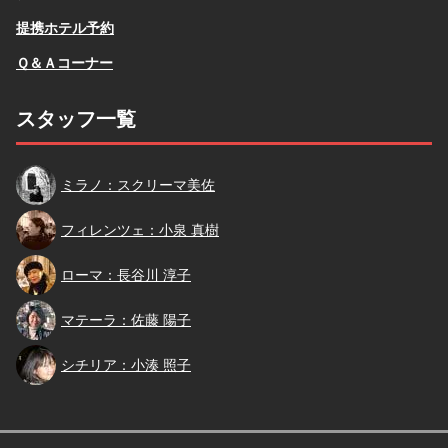
提携ホテル予約
Ｑ＆Ａコーナー
スタッフ一覧
スクリーマ
ミラノ：スクリーマ美佐
小泉
フィレンツェ：小泉 真樹
長谷川
ローマ：長谷川 淳子
佐藤
マテーラ：佐藤 陽子
小湊
シチリア：小湊 照子