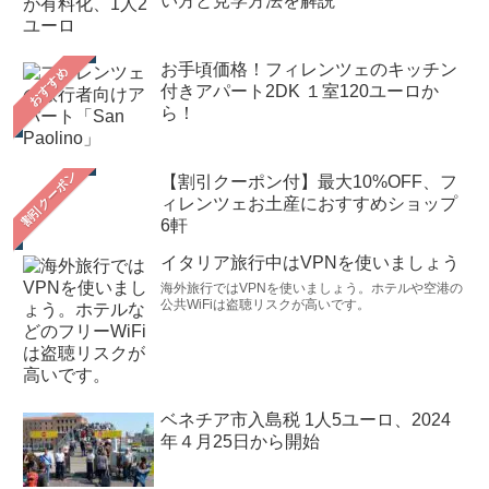
い方と見学方法を解説
お手頃価格！フィレンツェのキッチン
おすすめ
付きアパート2DK １室120ユーロか
ら！
【割引クーポン付】最大10%OFF、フ
ィレンツェお土産におすすめショップ
6軒
イタリア旅行中はVPNを使いましょう
海外旅行ではVPNを使いましょう。ホテルや空港の
公共WiFiは盗聴リスクが高いです。
ベネチア市入島税 1人5ユーロ、2024
年４月25日から開始