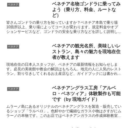
ベネチア名物ゴンドラに乗ってみ
ベネチア
よう（乗り方、料金、ルートな
ど）
皆さんゴンドラの乗り方を知っていますか？ベネチア本島で乗り場
10箇所以上、乗り場によってコースが変わります。規定料金やオプ
ションサービスなど、ゴンドラの安全な乗り方などを詳しく説明しま
す。また現地在住のアテンドが企画する、日本人ガイド付きのゴンド
ラツアーも紹介しています。
ベネチアの観光名所、美味しいレ
ベネチア
ストラン、島々の魅力を現地在住
者が教えます
現地在住の日本人スタッフが、ベネチアの最新情報をお知らせしま
す。必見の美術館や教会の解説はもちろん、地元の人に人気のレスト
ラン、割り引きしてくれるお土産店など、ガイドブックには書かれて
いない、現地情報が満載です。旅行の注意点、トイレの場所、こんな
ホテルはNGなど、旅行前にしっかりチェックしましょう。
ベネチアングラス工房「アルベ
ベネチア
ロ・ベネツィア」体験製作も可能
です（by 現地ガイド）
ムラーノ島にあるオリジナルのベネチアングラスを製造・販売してい
るショップ「ラルベロ」。色鮮やかで繊細なガラス小物はさすがにム
ラーノの本物です。このお店ではベネチアンガラスの作成体験教室も
開催されていて、オリジナル作品も作れます。完成後は日本に送って
くれますよ。ベネチアでは現地在住の日本人アテンドもご用意してい