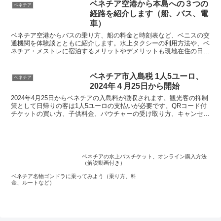
ます。
ベネチア空港から本島への３つの
ベネチア
経路を紹介します（船、バス、電
車）
ベネチア空港からバスの乗り方、船の料金と時刻表など、ベニスの交
通機関を体験談とともに紹介します。水上タクシーの利用方法や、ベ
ネチア・メストレに宿泊するメリットやデメリットも現地在住の日本
人スタッフが紹介します。
ベネチア市入島税 1人5ユーロ、
ベネチア
2024年４月25日から開始
2024年4月25日からベネチアの入島料が徴収されます。観光客の抑制
策として日帰りの客は1人5ユーロの支払いが必要です。QRコード付
チケットの買い方、子供料金、バウチャーの受け取り方、キャンセル
方法などを画像付きで解説します
ベネチアの水上バスチケット、オンライン購入方法
（解説動画付き）
ベネチア名物ゴンドラに乗ってみよう（乗り方、料
金、ルートなど）