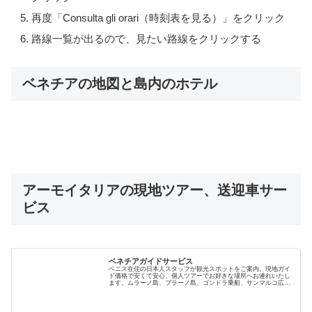
再度「Consulta gli orari（時刻表を見る）」をクリック
路線一覧が出るので、見たい路線をクリックする
ベネチアの地図と島内のホテル
アーモイタリアの現地ツアー、送迎車サー
ビス
ベネチアガイドサービス
ベニス在住の日本人スタッフが観光スポットをご案内。現地ガイ
ド価格で安くて安心、個人ツアーでお好きな場所へお連れいたし
ます。ムラーノ島、ブラーノ島、ゴンドラ乗船、サンマルコ広
場、リアルト橋、朝市、バーカロ酒場の同伴など効率よく観光で
きます