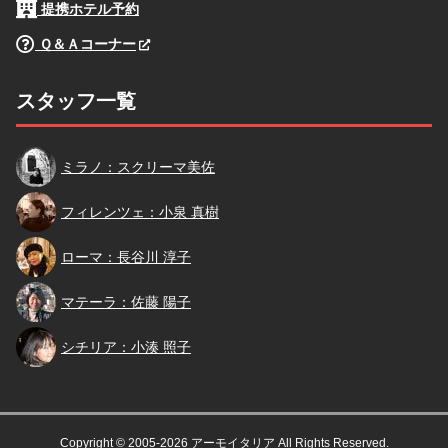
提携ホテル予約
Ｑ＆Ａコーナー
スタッフ一覧
スクリーマ
ミラノ：スクリーマ美佐
小泉
フィレンツェ：小泉 真樹
長谷川
ローマ：長谷川 淳子
佐藤
マテーラ：佐藤 陽子
小湊
シチリア：小湊 照子
Copyright © 2005-2026 アーモイタリア All Rights Reserved.