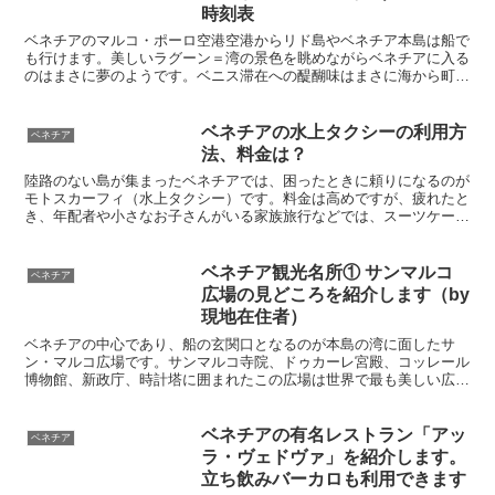
時刻表
ベネチアのマルコ・ポーロ空港空港からリド島やベネチア本島は船で
も行けます。美しいラグーン＝湾の景色を眺めながらベネチアに入る
のはまさに夢のようです。ベニス滞在への醍醐味はまさに海から町に
入ることと言われています。アリラグーナ社の船の時刻表とアクセス
方法を現地在住者がくわしく解説します。
ベネチアの水上タクシーの利用方
ベネチア
法、料金は？
陸路のない島が集まったベネチアでは、困ったときに頼りになるのが
モトスカーフィ（水上タクシー）です。料金は高めですが、疲れたと
き、年配者や小さなお子さんがいる家族旅行などでは、スーツケース
の積める水上タクシーは最終的に割安感になるでしょう。特に高潮
（アックア・アルタ）時はタクシーは超人気で呼ぶのも困難になりま
す。
ベネチア観光名所① サンマルコ
ベネチア
広場の見どころを紹介します（by
現地在住者）
ベネチアの中心であり、船の玄関口となるのが本島の湾に面したサ
ン・マルコ広場です。サンマルコ寺院、ドゥカーレ宮殿、コッレール
博物館、新政庁、時計塔に囲まれたこの広場は世界で最も美しい広場
ともいわれ、世界から観光客が集まります。ベネチアに行ったら必ず
訪れるこの美しい広場を、現地在住スタッフが紹介します。
ベネチアの有名レストラン「アッ
ベネチア
ラ・ヴェドヴァ」を紹介します。
立ち飲みバーカロも利用できます