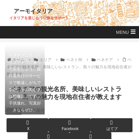
アーモイタリア
イタリアを楽しもう♡旅をサポート
MENU
ベネチアに行った
ホーム
エリア
ベネト州
ベネチア
ベ
らゴンドラに乗っ
ネチアの観光名所、美味しいレストラン、島々の魅力を現地在住者が
てみましょう。旅
教えます
行者向けのサービ
スで敬遠しがちで
ベネチアの観光名所、美味しいレストラ
すが、その楽しさ
ン、島々の魅力を現地在住者が教えます
は想像以上です。
子供連れ、写真好
きならぜひ。
ベネチア
X
Facebook
はてブ