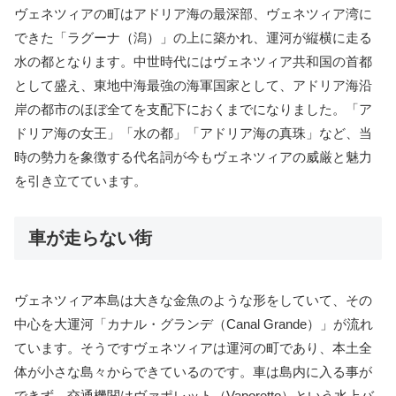
ヴェネツィアの町はアドリア海の最深部、ヴェネツィア湾に
できた「ラグーナ（潟）」の上に築かれ、運河が縦横に走る
水の都となります。中世時代にはヴェネツィア共和国の首都
として盛え、東地中海最強の海軍国家として、アドリア海沿
岸の都市のほぼ全てを支配下におくまでになりました。「ア
ドリア海の女王」「水の都」「アドリア海の真珠」など、当
時の勢力を象徴する代名詞が今もヴェネツィアの威厳と魅力
を引き立てています。
車が走らない街
ヴェネツィア本島は大きな金魚のような形をしていて、その
中心を大運河「カナル・グランデ（Canal Grande）」が流れ
ています。そうですヴェネツィアは運河の町であり、本土全
体が小さな島々からできているのです。車は島内に入る事が
できず、交通機関はヴァポレット（Vaporetto）という水上バ