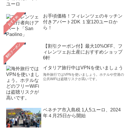
お手頃価格！フィレンツェのキッチン
おすすめ
付きアパート2DK １室120ユーロか
ら！
【割引クーポン付】最大10%OFF、フ
ィレンツェお土産におすすめショップ
6軒
イタリア旅行中はVPNを使いましょう
海外旅行ではVPNを使いましょう。ホテルや空港の
公共WiFiは盗聴リスクが高いです。
ベネチア市入島税 1人5ユーロ、2024
年４月25日から開始