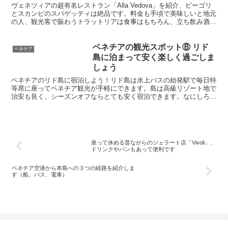
ヴェネツィアの超有名レストラン「Alla Vedova」を紹介、ビーゴリ
とスカンピのスパゲッティは絶品です。料金も手頃で美味しいと地元
の人、観光客で賑わうトラットリアは食事はもちろん、立ち飲み酒屋
バーカロとしても最高のお店です。ベネチアに行ったらぜひ寄って魚
介料理を楽しんでください。
ベネチアの観光スポット⑧ リド
ベネチア
島に泊まって安く楽しく過ごしま
しょう
ベネチアのリド島に宿泊しよう！リド島は水上バスの始発駅で毎日特
等席に座ってベネチア観光が手軽にできます。島は高級リゾート地で
治安も良く、シーズンオフならとても安く宿泊できます。なにしろ素
晴らしい景色を毎日堪能できますよ。リド島のおすすめのホテルをご
紹介します。リド島やムラーノ島の島巡りツアーも開催中です。
座って休める昔ながらのジェラート店「Vivoli」、
ドリンクやパンもあって便利です
ベネチア空港から本島への３つの経路を紹介しま
す（船、バス、電車）