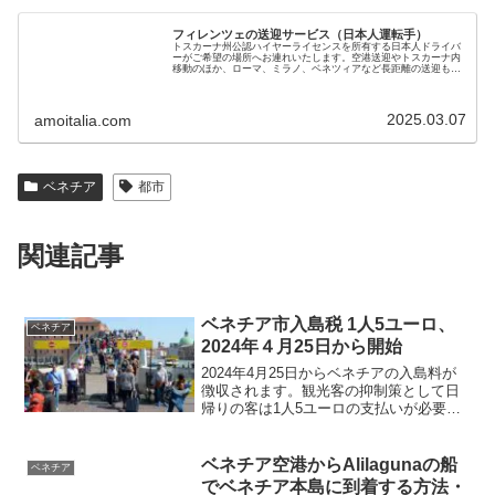
フィレンツェの送迎サービス（日本人運転手）
トスカーナ州公認ハイヤーライセンスを所有する日本人ドライバ
ーがご希望の場所へお連れいたします。空港送迎やトスカーナ内
移動のほか、ローマ、ミラノ、ベネツィアなど長距離の送迎も可
能です。黒塗りベンツで7名までご利用いただけます。料金も手
頃で安心です
2025.03.07
amoitalia.com
ベネチア
都市
関連記事
ベネチア市入島税 1人5ユーロ、
ベネチア
2024年４月25日から開始
2024年4月25日からベネチアの入島料が
徴収されます。観光客の抑制策として日
帰りの客は1人5ユーロの支払いが必要で
す。QRコード付チケットの買い方、子供
料金、バウチャーの受け取り方、キャン
セル方法などを画像付きで解説します
ベネチア空港からAlilagunaの船
ベネチア
でベネチア本島に到着する方法・