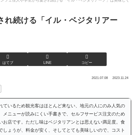
レンツェ住人や学生から愛され続ける「イル・ベジタリアーノ」は美味しく
され続ける「イル・ベジタリアー
はてブ
LINE
コピー
2021.07.08
2023.11.24
れているため観光客はほとんど来ない、地元の人にのみ人気の
。メニューが読みにくい手書きで、セルフサービス注文のため
いお店です。ただし味はベジタリアンとは思えない満足度。食
でしょうが、料金が安く、そしてとても美味しいので、コスト