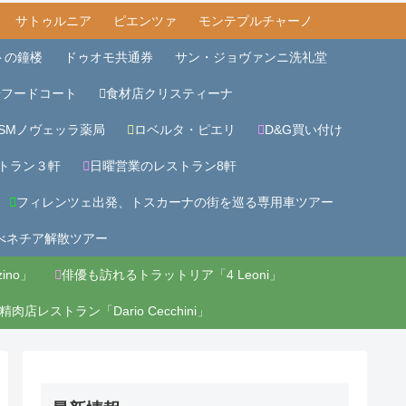
サトゥルニア
ピエンツァ
モンテプルチャーノ
トの鐘楼
ドゥオモ共通券
サン・ジョヴァンニ洗礼堂
場フードコート
食材店クリスティーナ
SMノヴェッラ薬局
ロベルタ・ピエリ
D&G買い付け
トラン３軒
日曜営業のレストラン8軒
フィレンツェ出発、トスカーナの街を巡る専用車ツアー
べネチア解散ツアー
ino」
俳優も訪れるトラットリア「4 Leoni」
精肉店レストラン「Dario Cecchini」