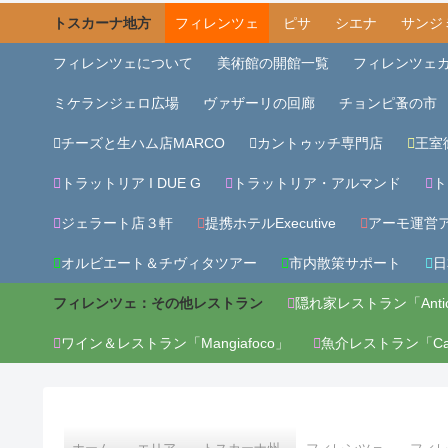
トスカーナ地方
フィレンツェ
ピサ
シエナ
サンジ
フィレンツェについて
美術館の開館一覧
フィレンツェ
ミケランジェロ広場
ヴァザーリの回廊
チョンピ蚤の市
チーズと生ハム店MARCO
カントゥッチ専門店
王室
トラットリア I DUE G
トラットリア・アルマンド
ト
ジェラート店３軒
提携ホテルExecutive
アーモ運営アパ
オルビエート＆チヴィタツアー
市内散策サポート
日
フィレンツェ：その他レストラン
隠れ家レストラン「Antic
ワイン＆レストラン「Mangiafoco」
魚介レストラン「Cantin