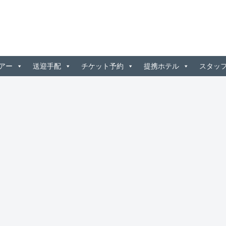
アー
送迎手配
チケット予約
提携ホテル
スタッ