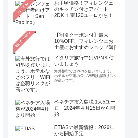
お手頃価格！フィレンツェ
おすすめ
のキッチン付きアパート
2DK １室120ユーロから！
【割引クーポン付】最大
10%OFF、フィレンツェお
土産におすすめショップ6軒
イタリア旅行中はVPNを使
いましょう
海外旅行ではVPNを使いましょう。
ホテルや空港の公共WiFiは盗聴リスク
が高いです。
ベネチア市入島税 1人5ユー
ロ、2024年４月25日から開
始
ETIASの最新情報：2026年
から開始予定