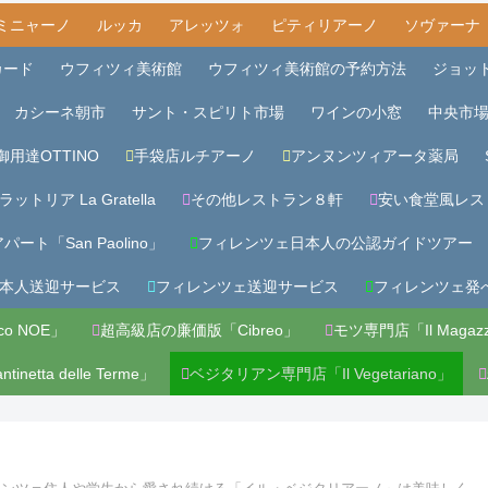
ミニャーノ
ルッカ
アレッツォ
ピティリアーノ
ソヴァーナ
カード
ウフィツィ美術館
ウフィツィ美術館の予約方法
ジョッ
カシーネ朝市
サント・スピリト市場
ワインの小窓
中央市
御用達OTTINO
手袋店ルチアーノ
アンヌンツィアータ薬局
ラットリア La Gratella
その他レストラン８軒
安い食堂風レス
ート「San Paolino」
フィレンツェ日本人の公認ガイドツアー
本人送迎サービス
フィレンツェ送迎サービス
フィレンツェ発
o NOE」
超高級店の廉価版「Cibreo」
モツ専門店「Il Magazz
etta delle Terme」
ベジタリアン専門店「Il Vegetariano」