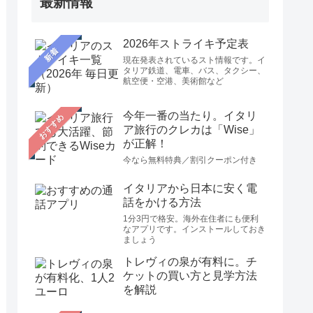
最新情報
2026年ストライキ予定表
新着
現在発表されているスト情報です。イ
タリア鉄道、電車、バス、タクシー、
航空便・空港、美術館など
今年一番の当たり。イタリ
おすすめ
ア旅行のクレカは「Wise」
が正解！
今なら無料特典／割引クーポン付き
イタリアから日本に安く電
話をかける方法
1分3円で格安。海外在住者にも便利
なアプリです。インストールしておき
ましょう
トレヴィの泉が有料に。チ
ケットの買い方と見学方法
を解説