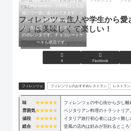
ホーム
エリア
トスカーナ州
フィレンツェ
フィ
「Il Vegetariano」の料理はこんな
て楽しい！
感じで一皿に盛られてきます。エ
フィレンツェ住人や学生から愛
スニックな野菜料理が多いです
ノ」は美味しくて楽しい！
が、左に見えるのはトマトソース
のポレンタです。チョコレートケ
ーキも絶品です。
フィレンツェ
X
Facebook
フィレンツェ
フィレンツェのおすすめレストラン
レストラン
味
フィレンツェの中心街から少し離
雰囲気
ベジタリアン料理のトラットリア
値段
イタリア旅行初心者には少々難し
総合
堂風の店内は好みが別れるところ