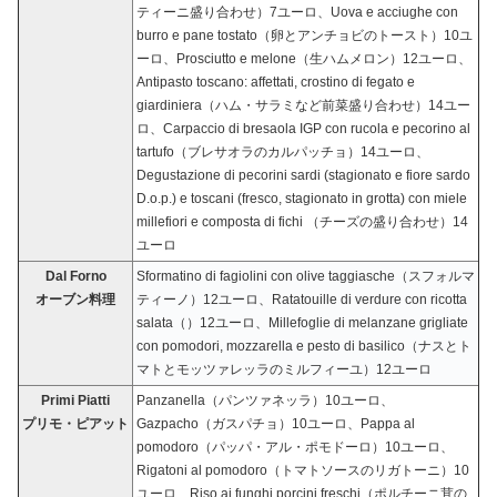
ティーニ盛り合わせ）7ユーロ、Uova e acciughe con
burro e pane tostato（卵とアンチョビのトースト）10ユ
ーロ、Prosciutto e melone（生ハムメロン）12ユーロ、
Antipasto toscano: affettati, crostino di fegato e
giardiniera（ハム・サラミなど前菜盛り合わせ）14ユー
ロ、Carpaccio di bresaola IGP con rucola e pecorino al
tartufo（ブレサオラのカルパッチョ）14ユーロ、
Degustazione di pecorini sardi (stagionato e fiore sardo
D.o.p.) e toscani (fresco, stagionato in grotta) con miele
millefiori e composta di fichi （チーズの盛り合わせ）14
ユーロ
Dal Forno
Sformatino di fagiolini con olive taggiasche（スフォルマ
オーブン料理
ティーノ）12ユーロ、Ratatouille di verdure con ricotta
salata（）12ユーロ、Millefoglie di melanzane grigliate
con pomodori, mozzarella e pesto di basilico（ナスとト
マトとモッツァレッラのミルフィーユ）12ユーロ
Primi Piatti
Panzanella（パンツァネッラ）10ユーロ、
プリモ・ピアット
Gazpacho（ガスパチョ）10ユーロ、Pappa al
pomodoro（パッパ・アル・ポモドーロ）10ユーロ、
Rigatoni al pomodoro（トマトソースのリガトーニ）10
ユーロ、Riso ai funghi porcini freschi（ポルチーニ茸の