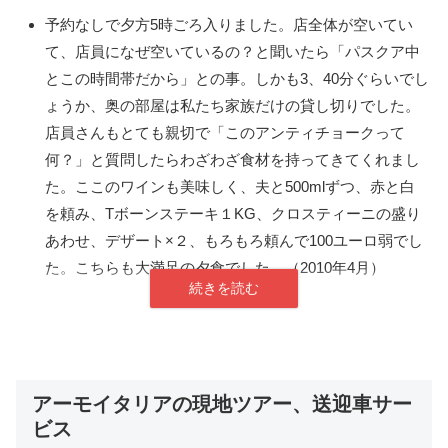
予約なしで夕方5時ごろ入りました。店全体が空いてい
て、店員になぜ空いているの？と聞いたら「パスクア中
とこの時間帯だから」との事。しかも3、40分ぐらいでし
ょうか、奥の部屋は私たち家族だけの貸し切りでした。
店員さんもとても親切で「このアンティチョークって
何？」と質問したらわざわざ食材を持ってきてくれまし
た。ここのワインも美味しく、夫と500mlずつ、赤と白
を頼み、Tボーンステーキ１KG、クロスティーニの盛り
あわせ、デザート×２、もろもろ頼んで100ユーロ弱でし
た。こちらも大満足の夕食でした。（2010年4月）
アーモイタリアの現地ツアー、送迎車サー
ビス