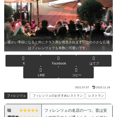
暖かい季節になると外にテラス席が用意されます。この小さな広場
はフィレンツェでも有数に可愛いです。
X
Facebook
はてブ
LINE
コピー
2021.07.07
2023.11.24
フィレンツェ
フィレンツェのおすすめレストラン
レストラン
味
フィレンツェの名店の一つ。昔は安