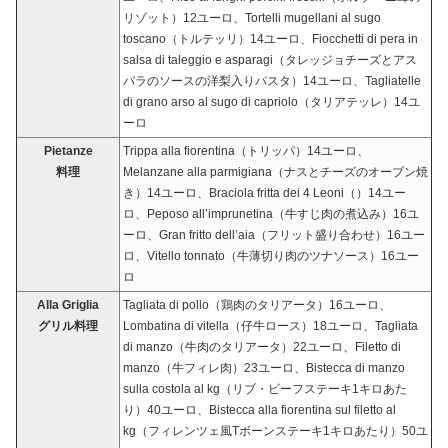
リゾット）12ユーロ、Tortelli mugellani al sugo
toscano（トルテッリ）14ユーロ、Fiocchetti di pera in
salsa di taleggio e asparagi（タレッジョチーズとアス
パラのソースの洋梨入りパスタ）14ユーロ、Tagliatelle
di grano arso al sugo di capriolo（タリアテッレ）14ユ
ーロ
Pietanze
Trippa alla fiorentina（トリッパ）14ユーロ、
料理
Melanzane alla parmigiana（ナスとチーズのオーブン焼
き）14ユーロ、Braciola fritta dei 4 Leoni（）14ユー
ロ、Peposo all’imprunetina（牛すじ肉の煮込み）16ユ
ーロ、Gran fritto dell’aia（フリット盛り合わせ）16ユー
ロ、Vitello tonnato（牛薄切り肉のツナソース）16ユー
ロ
Alla Griglia
Tagliata di pollo（鶏肉のタリアータ）16ユーロ、
グリル料理
Lombatina di vitella（仔牛ロース）18ユーロ、Tagliata
di manzo（牛肉のタリアータ）22ユーロ、Filetto di
manzo（牛フィレ肉）23ユーロ、Bistecca di manzo
sulla costola al kg（リブ・ビーフステーキ1キロあた
り）40ユーロ、Bistecca alla fiorentina sul filetto al
kg（フィレンツェ風Tボーンステーキ1キロあたり）50ユ