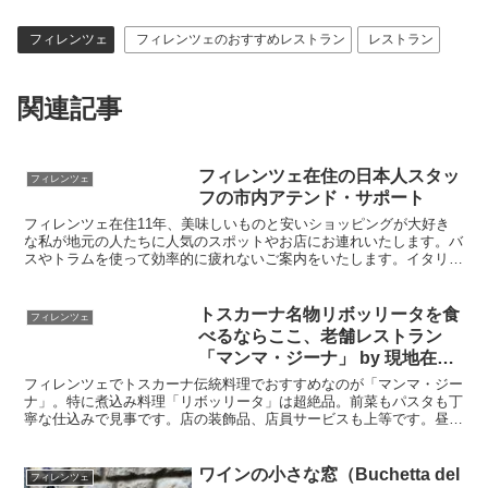
フィレンツェ
フィレンツェのおすすめレストラン
レストラン
関連記事
フィレンツェ在住の日本人スタッ
フィレンツェ
フの市内アテンド・サポート
フィレンツェ在住11年、美味しいものと安いショッピングが大好き
な私が地元の人たちに人気のスポットやお店にお連れいたします。バ
スやトラムを使って効率的に疲れないご案内をいたします。イタリア
が初めての方、シニアの方、家族旅行、新婚旅行などフィレンツェ滞
在を充実させたい方をサポートさせていただきます。
トスカーナ名物リボッリータを食
フィレンツェ
べるならここ、老舗レストラン
「マンマ・ジーナ」 by 現地在住
者
フィレンツェでトスカーナ伝統料理でおすすめなのが「マンマ・ジー
ナ」。特に煮込み料理「リボッリータ」は超絶品。前菜もパスタも丁
寧な仕込みで見事です。店の装飾品、店員サービスも上等です。昼か
ら閉店まで休憩時間がないので、夕方の早い時間から夕食が食べられ
るのは超貴重です。
ワインの小さな窓（Buchetta del
フィレンツェ