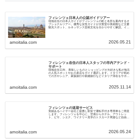
フィレンツェ日本人の公認ガイドツアー
現地在住の日本人ガイドがフィレンツェの町と名所を案内するオ
プショナルツアー。優秀な女性ガイドが大聖堂や美術館など主要
観光スポット、ルネッサンス芸術文化を分かりやすく解説。イタ
リアが初めての方も安心で安全です。現地ガイドが直接提供しま
す
2026.05.21
amoitalia.com
フィレンツェ在住の日本人スタッフの市内アテンド・
サポート
現地在住11年、美味しいものとショッピングが大好きな私が地元
の人気スポットやお土産店をガイド通訳します。イタリアが初め
ての方やシニア、家族旅行や新婚旅行などイタリア滞在をサポー
ト。ホテルチェックインのお手伝いやレストラン同伴も可
2025.11.14
amoitalia.com
フィレンツェの送迎サービス
実績あるハイヤー会社と提携し割安で運転手付き専用車をご用意
します。フィレンツェを中心に、空港からホテル、アウトレッ
ト、ピサ、シエナ、ワイナリー見学のトスカーナ周遊など自由に
行き先を選べます。ベニス、ミラノ、ローマなど長距離移動も可
能です
2026.05.24
amoitalia.com