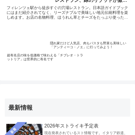
レストラン、緑のリゾットが激ウ
マです！
フィレンツェ駅から徒歩すぐの穴場レストラン。日本語ガイドブック
にはまだ紹介されてなく、リーズナブルで美味しい地元伝統料理を楽
しめます。お店の名物料理、ほうれん草とチーズをたっぷり使った
「緑のリゾット」が絶品。Tボーンステーキ、野菜のフリット、炭火
焼きタリアータなども欠かせません。フィレンツェに行ったら一度は
試して。
隠れ家だけど人気店、肉もパスタも野菜も美味しい
「アンティーコ・ノエ」に行ってみよう！
超有名店の味を低価格で味わえる「チブレオ・トラ
ットリア」は世界的に有名です
最新情報
2026年ストライキ予定表
新着
現在発表されているスト情報です。イタリア鉄道、