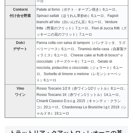
ーロ
Contorni
Patate al forno（ポテト・オーブン焼き）6ユーロ、
付け合せ野菜
Spinaci saltati（ほうれん草炒め）6ユーロ、Fagioli
bianchi all’olio（白いんげん豆）6ユーロ、Verdure
fritte（野菜のフリット）7ユーロ、Fiori di zucca fritti（ズ
ッキーニの花のフリット）7ユーロ
Dolci
Panna cotta con salsa di lamponi（パンナコッタ、ラズ
デザート
ベリーソース）6ユーロ、Tiramisù della casa（自家製テ
ィラミス）6ユーロ、Cheese cake ai frutti di bosco* o
cioccolato（チーズケーキ）7ユーロ、Gelato di
nocciola, pistacchio o cioccolato（ジェラート）6ユー
ロ、Sorbetto di limone o melone（レモンシャーベッ
ト）6ユーロ
Vino
Rosso Toscano 1/2 lt（赤ワイン1/2リットル）8ユーロ、
ワイン
Rosso Toscano 1lt（赤ワイン1リットル）14ユーロ、
Chianti Classico D.o.c.g. 2015（キャンティ・クラシ
コ）20ユーロ、Chardonnay Le Bruniche I.g.t. 2019（シ
ャルドネ）19ユーロ
トラットリア・クアットロ・レオーニの基