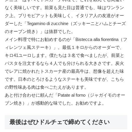
なく美味しいです。前菜も見た目は普通でも、味はワンラン
ク上。プリモピアットも美味しく、イタリア人の友達がオー
ダーした「Tegamino di zucchine（ズッキーニとハムとチーズ
のオーブン焼き）」は抜群でした。
メイン料理で特にお勧めするのが「Bistecca alla fiorentina（フ
ィレンツェ風ステーキ）」。最低１キロからのオーダーで、
キロ41ユーロします。僕たちは３名で食べましたが、前菜と
パスタを注文するなら４人でも分けられる大きさです。炭火
でレアに焼かれたトスカーナ産の最高牛は、想像を超えた味
です。日本のとろけるようなステーキも美味ですが、こちら
の野性味ある肉は食べごたえがあります。
あと付け合わせに頼んだ「Patate al forno（ジャガイモのオー
ブン焼き）」が感動的な味でした。お勧めですよ。
最後はぜひドルチェで締めてください