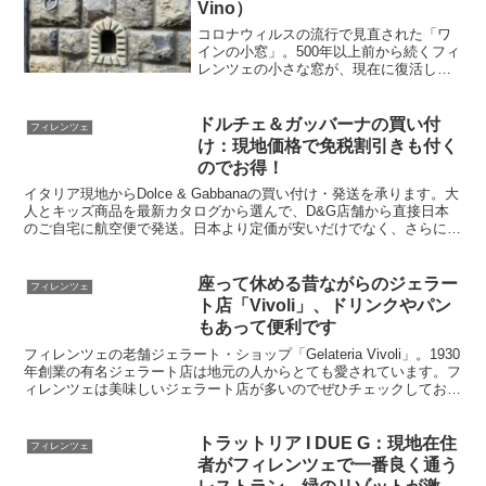
Vino）
コロナウィルスの流行で見直された「ワ
インの小窓」。500年以上前から続くフィ
レンツェの小さな窓が、現在に復活しま
した。小穴からワインや食事が提供され
る様子はワクワクします。写真映えも最
高。フィレンツェに来たらワインの小窓
ドルチェ＆ガッバーナの買い付
フィレンツェ
巡りをしてみてください。
け：現地価格で免税割引きも付く
のでお得！
イタリア現地からDolce & Gabbanaの買い付け・発送を承ります。大
人とキッズ商品を最新カタログから選んで、D&G店舗から直接日本
のご自宅に航空便で発送。日本より定価が安いだけでなく、さらにイ
タリア税金分の約20%も割引き。トータルで送料と手数料を含めて
も、日本で買うより安く、日本未販売の商品も選べます。
座って休める昔ながらのジェラー
フィレンツェ
ト店「Vivoli」、ドリンクやパン
もあって便利です
フィレンツェの老舗ジェラート・ショップ「Gelateria Vivoli」。1930
年創業の有名ジェラート店は地元の人からとても愛されています。フ
ィレンツェは美味しいジェラート店が多いのでぜひチェックしてお気
に入りのお店を見つけましょう。イタリアの本場ジェラートはやはり
違いますよ！
トラットリア I DUE G：現地在住
フィレンツェ
者がフィレンツェで一番良く通う