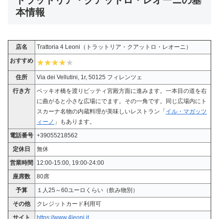
本情報
店名
Trattoria 4 Leoni（トラットリア・クアットロ・レオーニ）
おすすめ
住所
Via dei Vellutini, 1r, 50125 フィレンツェ
行き方
ベッキオ橋を渡りピッティ宮殿方面に進みます。一本目の道を右
に曲がると小さな広場にでます。その一角です。同じ広場内にト
スカーナ名物の内蔵料理が美味しいレストラン「
イル・マガッツ
ィーノ
」もあります。
電話番号
+39055218562
定休日
無休
営業時間
12:00-15:00, 19:00-24:00
座席数
80席
予算
１人25～60ユーロくらい（飲み物別）
その他
クレジットカード利用可
サイト
https://www.4leoni.it