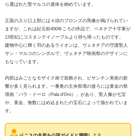
ら運ばれた聖マルコの遺体を納めています。
正面の入り口上部には４頭のブロンズの馬像が掲げられてい
ますが、これは紀元前400年ころの作品で、ベネチア十字軍が
13世紀にコスタンテイノープルより持ち帰ったものです。
建物中心に輝く羽のあるライオンは、ヴェネチアの守護聖人
サン・マルコのシンボルで、ヴェネチア映画祭のデザインに
もなっています。
内部はみごとなモザイク画で装飾され、ビサンチン美術の影
響が多く見られます。一番奥の主央祭壇の後ろには黄金の祭
壇画「パラ・ドーロ（Pala d’Oro）」があり、聖人像が七宝
や、黄金、無数にはめ込まれたの宝石によって描かれていま
す。
ベニスの名所を公認ガイドと満喫しよう