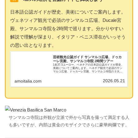
日本語公認ガイドが歴史、美術についてご案内します。
ヴェネツィア観光で必須のサンマルコ広場、Ducale宮
殿、サンマルコ寺院を2時間で巡ります。分かりやすい
解説で理解が深まり、イタリア・ベニス滞在がいっそう
の思い出となります。
芸術観光公認ガイド サンマルコ広場、ドゥカ
ーレ宮殿、サンマルコ寺院 2時間ツアー
1名37.5ユーロ〜、ベネチアの日本語公認ガイドが歴史、
美術についてご案内します。ベネチア観光で必須のサン
マルコ広場、ドゥカーレ宮殿、サンマルコ寺院の３大ス
ポットを2時間で効率的に巡ります。分かりやすい解説で
理解が深まり、お子様の勉強にも大変好評です。イタリ
2026.05.21
amoitalia.com
ア・ベニス滞在が思い出深いものになりますよ。
サンマルコ寺院は外観が立派で外から写真を撮って満足する人
も多いですが、内部は黄金のモザイクでさらに豪華絢爛です。