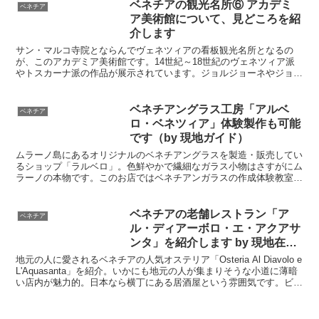
ベネチアの観光名所⑥ アカデミ
ベネチア
ア美術館について、見どころを紹
介します
サン・マルコ寺院とならんでヴェネツィアの看板観光名所となるの
が、このアカデミア美術館です。14世紀～18世紀のヴェネツィア派
やトスカーナ派の作品が展示されています。ジョルジョーネやジョヴ
ァンニ・ヴェッリーニの作品があり、美術、とくにベネチア派に興味
がある人は必見です。
ベネチアングラス工房「アルベ
ベネチア
ロ・ベネツィア」体験製作も可能
です（by 現地ガイド）
ムラーノ島にあるオリジナルのベネチアングラスを製造・販売してい
るショップ「ラルベロ」。色鮮やかで繊細なガラス小物はさすがにム
ラーノの本物です。このお店ではベネチアンガラスの作成体験教室も
開催されていて、オリジナル作品も作れます。完成後は日本に送って
くれますよ。ベネチアでは現地在住の日本人アテンドもご用意してい
ます。
ベネチアの老舗レストラン「ア
ベネチア
ル・ディアーボロ・エ・アクアサ
ンタ」を紹介します by 現地在住
者
地元の人に愛されるベネチアの人気オステリア「Osteria Al Diavolo e
L'Aquasanta」を紹介。いかにも地元の人が集まりそうな小道に薄暗
い店内が魅力的。日本なら横丁にある居酒屋という雰囲気です。ビー
ゴリ・イン・サルサは伝統料理でなかなか趣があります。シンプルな
店作りとメニューで地元の雰囲気を満喫したい人にお勧めします