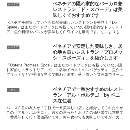
ベネチアの隠れ家的なバーカロ兼
ベネチア
レストラン「ド・スパーデ」は美
味しくておすすめです
ベネチアを散策していたら偶然美味しいレストランを発見！「Do
Spade」はまだガイドブックにも載っていない隠れ家的なトラットリ
ア。魚介料理やパスタが美味しく白ワインも最高です。なによりもお
店の雰囲気が良いので、旅慣れない人でも気軽に入って美味しいベネ
ト料理を満喫できます。旅の記念にどうぞ。
ベネチアで安定した美味しさ、居
ベネチア
心地も良いレストラン「プロメッ
シ・スポーズィ」を紹介します
「Osteria Promessi Sposi」はまだガイドブックにも載っていない隠
れ家的なトラットリア。ベニス名物イカスミのスパゲッティ、魚介の
フリットなどが手頃な料金で味わえます。落ち着いた雰囲気でサービ
スもしっかりしています。地元の人の評価も高いです。ベニス観光す
る場合はランチもディナーにも適しています。
ベネチアで一番おすすめのレスト
ベネチア
ラン「アル・ポルテゴ」by ベニ
ス在住者
ベニス在住の友人が「手軽で一番美味しい店」と紹介してくれたのが
この「アル・ポルテゴ」。彼女の言ったとおりこの価格帯では本島で
一番美味しく行く価値高いです。何を食べても美味しいですがイカ墨
のスパゲッティが格別でした。ワインの値段も手頃で、地元の人も集
まるのでいつも満席に近いので要予約です。