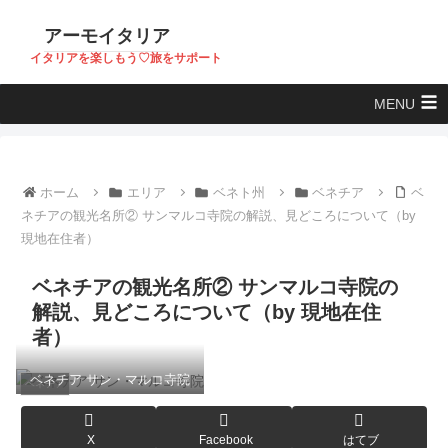
アーモイタリア
イタリアを楽しもう♡旅をサポート
MENU
ホーム
エリア
ベネト州
ベネチア
ベ
ネチアの観光名所② サンマルコ寺院の解説、見どころについて（by
現地在住者）
ベネチアの観光名所② サンマルコ寺院の
解説、見どころについて（by 現地在住
者）
ベネチア サン・マルコ寺院
ベネチア
X
Facebook
はてブ