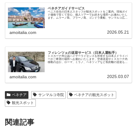
ベネチアガイドサービス
ベニス在住の日本人スタッフが観光スポットをご案内。現地ガイ
ド価格で安くて安心、個人ツアーでお好きな場所へお連れいたし
ます。ムラーノ島、ブラーノ島、ゴンドラ乗船、サンマルコ広
場、リアルト橋、朝市、バーカロ酒場の同伴など効率よく観光で
きます
2026.05.21
amoitalia.com
フィレンツェの送迎サービス（日本人運転手）
トスカーナ州公認ハイヤーライセンスを所有する日本人ドライバ
ーがご希望の場所へお連れいたします。空港送迎やトスカーナ内
移動のほか、ローマ、ミラノ、ベネツィアなど長距離の送迎も可
能です。黒塗りベンツで7名までご利用いただけます。料金も手
頃で安心です
2025.03.07
amoitalia.com
ベネチア
サンマルコ寺院
ベネチアの観光スポット
観光スポット
関連記事