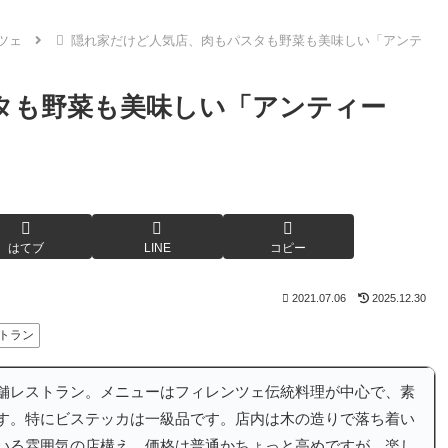
ツェ
隠れ家だけど人気店、肉もパスタも野菜も美味しい「アンテ
タも野菜も美味しい「アンティー
はてブ
LINE
コピー
2021.07.06
2025.12.30
トラン
舗レストラン。メニューはフィレンツェ伝統料理が中心で、素
す。特にビステッカは一級品です。店内は木の造りで落ち着い
いる雰囲気の店構え。価格は普通かちょっと高めですが、楽し