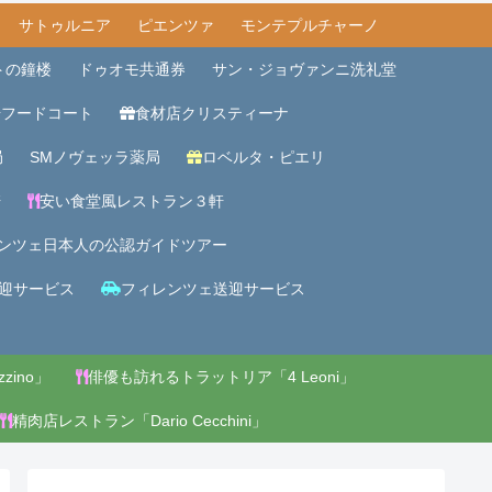
サトゥルニア
ピエンツァ
モンテプルチャーノ
トの鐘楼
ドゥオモ共通券
サン・ジョヴァンニ洗礼堂
場フードコート
食材店クリスティーナ
局
SMノヴェッラ薬局
ロベルタ・ピエリ
軒
安い食堂風レストラン３軒
ンツェ日本人の公認ガイドツアー
迎サービス
フィレンツェ送迎サービス
zino」
俳優も訪れるトラットリア「4 Leoni」
精肉店レストラン「Dario Cecchini」