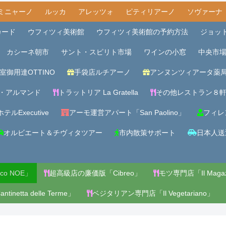
ミニャーノ
ルッカ
アレッツォ
ピティリアーノ
ソヴァーナ
カード
ウフィツィ美術館
ウフィツィ美術館の予約方法
ジョッ
カシーネ朝市
サント・スピリト市場
ワインの小窓
中央市
室御用達OTTINO
手袋店ルチアーノ
アンヌンツィアータ薬
・アルマンド
トラットリア La Gratella
その他レストラン８
テルExecutive
アーモ運営アパート「San Paolino」
フィレ
オルビエート＆チヴィタツアー
市内散策サポート
日本人送
o NOE」
超高級店の廉価版「Cibreo」
モツ専門店「Il Magaz
netta delle Terme」
ベジタリアン専門店「Il Vegetariano」