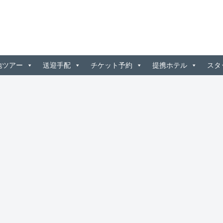
地ツアー
送迎手配
チケット予約
提携ホテル
スタ