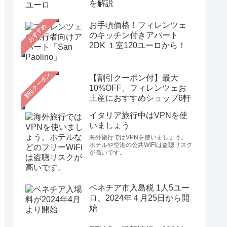
を解説
お手頃価格！フィレンツェ
おすすめ
のキッチン付きアパート
2DK １室120ユーロから！
【割引クーポン付】最大
10%OFF、フィレンツェお
土産におすすめショップ6軒
イタリア旅行中はVPNを使
いましょう
海外旅行ではVPNを使いましょう。
ホテルや空港の公共WiFiは盗聴リスク
が高いです。
ベネチア市入島税 1人5ユー
ロ、2024年４月25日から開
始