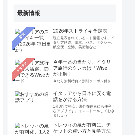
最新情報
2026年ストライキ予定表
新着
現在発表されているスト情報です。イ
タリア鉄道、電車、バス、タクシー、
航空便・空港、美術館など
今年一番の当たり。イタリ
おすすめ
ア旅行のクレカは「Wise」
が正解！
今なら無料特典／割引クーポン付き
イタリアから日本に安く電
話をかける方法
1分3円で格安。海外在住者にも便利
なアプリです。インストールしておき
ましょう
トレヴィの泉が有料に。チ
ケットの買い方と見学方法