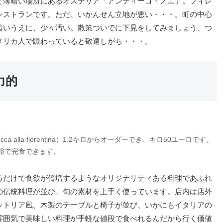
と薄暗い場所にあるオステリア「アンティーコ・ノエ」。フィレ
レストランです。ただ、いかんせん立地が悪い・・・。町の中心
暗いうえに、少々汚い。散策ついでに下見をしてみましょう、つ
メリカ人で賑わっていると敬遠しがち・・・。
力的
alla fiorentina）1.2キロからオーダーでき、キロ50ユーロです。
裕で完食できます。
るだけで食欲が倍増するようなオリジナリティある料理であふれ
の伝統料理が並び、旬の素材を上手く使っています。店内は店外
ットリア風。木製のテーブルと椅子が並び、いかにもイタリアの
雰囲気で美味しい料理が手軽な値段で食べれるんだから行く価値