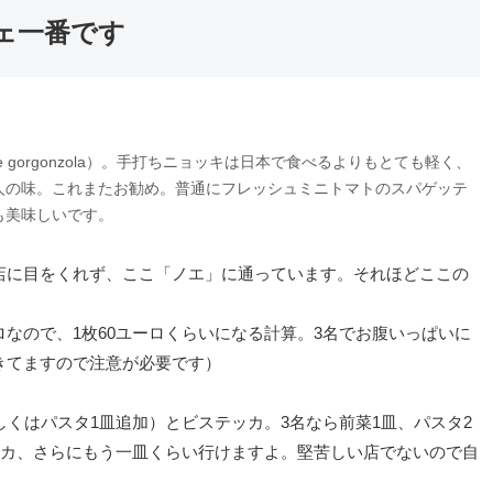
ェ一番です
io e gorgonzola）。手打ちニョッキは日本で食べるよりもとても軽く、
人の味。これまたお勧め。普通にフレッシュミニトマトのスパゲッテ
も美味しいです。
店に目をくれず、ここ「ノエ」に通っています。それほどここの
ーロなので、1枚60ユーロくらいになる計算。3名でお腹いっぱいに
きてますので注意が必要です）
しくはパスタ1皿追加）とビステッカ。3名なら前菜1皿、パスタ2
ッカ、さらにもう一皿くらい行けますよ。堅苦しい店でないので自