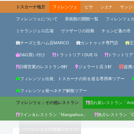
トスカーナ地方
フィレンツェ
ピサ
シエナ
サンジ
フィレンツェについて
美術館の開館一覧
フィレンツェ
ミケランジェロ広場
ヴァザーリの回廊
チョンピ蚤の市
チーズと生ハム店MARCO
カントゥッチ専門店
王
D&G買い付け
トラットリア I DUE G
トラットリア
日曜営業のレストラン8軒
ジェラート店３軒
提携ホ
フィレンツェ出発、トスカーナの街を巡る専用車ツアー
フィレンツェ発べネチア解散ツアー
フィレンツェ：その他レストラン
隠れ家レストラン「Antic
ワイン＆レストラン「Mangiafoco」
魚介レストラン「Canti
フィレンツェの老舗レストラ