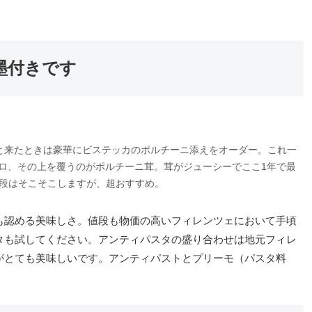
墨付きです
と来たときは豪華にビステッカのポルチーニ添えをオーダー。これ一
キロ、その上を覆うのがポルチーニ茸。茸がジューシーでここ1年で最
段はそこそこしますが、超おすすめ。
も認める美味しさ。値段も物価の高いフィレンツェにおいて手頃
タも試してください。アンティパスタの盛り合わせは地元フィレ
がとても美味しいです。アンティパストとプリーモ（パスタ料