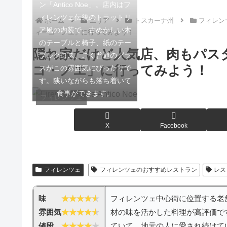
ン「Antico Noe」。店内はフ
ィレンツェ伝統のトラットリ
ホーム
エリア
トスカーナ州
フィレン
ア風の内装で、古めかしい木
ィーコ・ノエ」に行ってみよう！
のテーブルと椅子、紙のテー
隠れ家だけど人気店、肉もパス
ブルクロス、ごく普通のグラ
コ・ノエ」に行ってみよう！
スがこの雰囲気にぴったりで
す。狭いながらも落ち着いて
食事ができます。
フィレンツェ
X
Facebook
フィレンツェ
フィレンツェのおすすめレストラン
レス
味
フィレンツェ中心街に位置する老
雰囲気
材の味を活かした料理が高評価で
値段
ていて、地元の人に愛され続けて