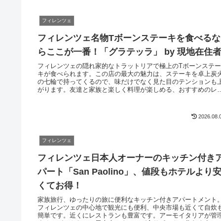
フィレンツェ
フィレンツェ名物Tボーンステーキを食べるな
らここが一番！「グラテッラ」 by 現地在住
フィレンツェの隠れ家的なトラットリアで極上のTボーンステ
キが食べられます。この店の最大の魅力は、ステーキを卓上炭
の七輪で持ってくるので、味だけでなく見た目のテンションも
がります。友達と家族と楽しく料理が楽しめる、おすすめのレ
トランの一軒です。ランチは混雑するので予約するか時間をず
して食べに行きましょう。
2026.08.
フィレンツェ
フィレンツェ日本人オーナーのキッチン付き
パート「San Paolino」、値段もホテルより
くてお得！
家族旅行、ゆったりの旅に便利なキッチン付きアパートメント
フィレンツェの中心地で観光にも便利、中央市場も近くて自炊
簡単です。近くにレストランも豊富です。アーモイタリアが管