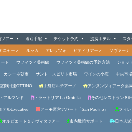
地ツアー
送迎手配
チケット予約
提携ホテル
スタ
ミニャーノ
ルッカ
アレッツォ
ピティリアーノ
ソヴァーナ
カード
ウフィツィ美術館
ウフィツィ美術館の予約方法
ジョッ
カシーネ朝市
サント・スピリト市場
ワインの小窓
中央市
室御用達OTTINO
手袋店ルチアーノ
アンヌンツィアータ薬
・アルマンド
トラットリア La Gratella
その他レストラン８
テルExecutive
アーモ運営アパート「San Paolino」
フィレ
オルビエート＆チヴィタツアー
市内散策サポート
日本人送