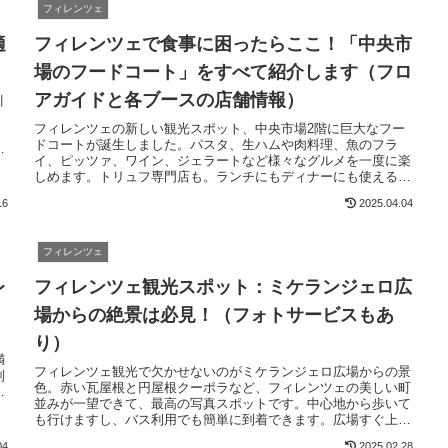
フィレンツェ
適
フィレンツェで食事に困ったらここ！「中央市
場のフードコート」をすべて紹介します（フロ
アガイドと各ブースの店舗情報）
引
フィレンツェの新しい観光スポット、中央市場2階に巨大なフー
ドコートが誕生しました。パスタ、生ハムや肉料理、魚のフラ
リ
イ、ピッツァ、ワイン、ジェラートなど様々なグルメを一度に楽
しめます。トリュフ専門店も。ランチにもディナーにも使える便
利なスポット。レストランでない軽い食事に最適です。
16
2025.04.04
フィレンツェ
レ
フィレンツェ観光スポット：ミケランジェロ広
場からの絶景は必見！（フォトサービスもあ
り）
満
フィレンツェ観光で欠かせないのがミケランジェロ広場からの景
別
色。赤い瓦屋根と円屋根クーポラなど、フィレンツェの美しい町
旅
並みが一望できて、最高の写真スポットです。中心地から歩いて
も
も行けますし、バス利用でも簡単に到着できます。広場すぐ上の
サン・ミニアート・デル・モンテ教会も必見です。
04
2025.02.28