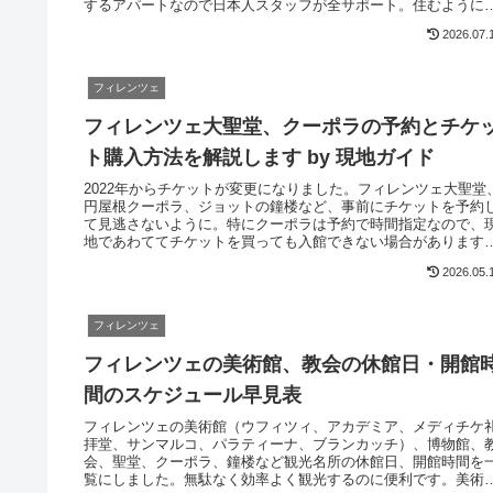
するアパートなので日本人スタッフが全サポート。住むように
ィレンツェで暮らせます。長期滞在にもおすすめです。
2026.07.
フィレンツェ
フィレンツェ大聖堂、クーポラの予約とチケ
ト購入方法を解説します by 現地ガイド
2022年からチケットが変更になりました。フィレンツェ大聖堂
円屋根クーポラ、ジョットの鐘楼など、事前にチケットを予約
て見逃さないように。特にクーポラは予約で時間指定なので、
地であわててチケットを買っても入館できない場合があります
ぜひ混雑回避して上手に観光しましょう。
2026.05.
フィレンツェ
フィレンツェの美術館、教会の休館日・開館
間のスケジュール早見表
フィレンツェの美術館（ウフィツィ、アカデミア、メディチケ
拝堂、サンマルコ、パラティーナ、ブランカッチ）、博物館、
会、聖堂、クーポラ、鐘楼など観光名所の休館日、開館時間を
覧にしました。無駄なく効率よく観光するのに便利です。美術