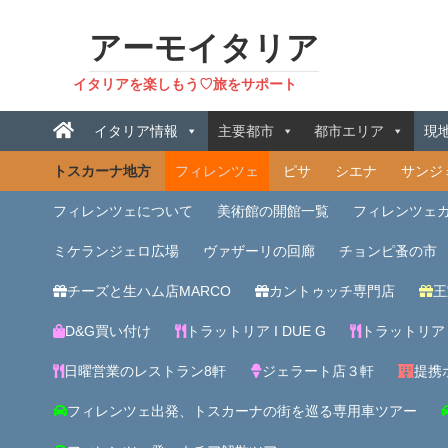
アーモイタリア
イタリアを楽しもう♡旅をサポート
イタリア情報
主要都市
都市エリア
現
トスカーナ地方
フィレンツェ
ピサ
シエナ
サンジ
フィレンツェについて
美術館の開館一覧
フィレンツェ
ミケランジェロ広場
ヴァザーリの回廊
チョンピ蚤の市
チーズと生ハム店MARCO
カントゥッチ専門店
王
D&G買い付け
トラットリア I DUE G
トラットリア
日曜営業のレストラン8軒
ジェラート店３軒
提携ホ
フィレンツェ出発、トスカーナの街を巡る専用車ツアー