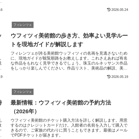
フ
べます。
16
2026.05.24
フィレンツェ
ッ
ウフィツィ美術館の歩き方、効率よい見学ルー
トを現地ガイドが解説します
、
フィレンツェが誇る美術館ウッフィツィの名画を見逃さないため
し
に、現地ガイドが観覧順路をお教えします。これさえあれば有名
現
な作品をもれなく見学できるでしょう。珠玉のルネッサンス作品
。
をしっかり楽しんでください。作品リスト、美術品の解説、美術
館の見取り図付きでとても便利です。日本人ガイドによるウフィ
19
2026.05.19
ツィ美術館の見学ツアーも好評です。
フィレンツェ
時
最新情報：ウフィツィ美術館の予約方法
（2026年）
礼
ウフィツィ美術館のチケット購入方法を詳しく解説します。用意
教
するのはクレジットカードだけ。入館者の名前を入力して購入で
一
きるので、ご家族の代わりに買うこともできます。最後はメール
館
でPDFチケットが届きます。