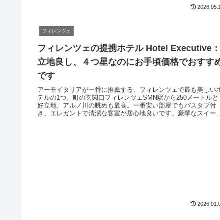
の予約代行も格安で受け付けています。現地在住の日本人ガイ
2026.05.
による美術館巡りツアーも好評。
フィレンツェ
フィレンツェの提携ホテル Hotel Executive
立地良し、４つ星なのにお手頃価格でおすす
です
アーモイタリアが一番に推薦する、フィレンツェで最も美しい
テルの1つ。町の玄関口フィレンツェSMN駅から250メートルと
好立地、アルノ川の眺めも最高。一番安い部屋でもバスタブ付
き、エレガントで清潔な客室が居心地良いです。豪華なスイー
ルームも宿泊費は高くなく、新婚旅行やご家族旅行に最適です
中心街で観光にも便利です。
2026.01.