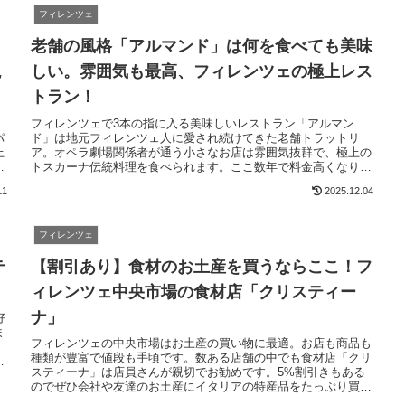
フィレンツェ
老舗の風格「アルマンド」は何を食べても美味
現
しい。雰囲気も最高、フィレンツェの極上レス
トラン！
・
フィレンツェで3本の指に入る美味しいレストラン「アルマン
パ
ド」は地元フィレンツェ人に愛され続けてきた老舗トラットリ
上
ア。オペラ劇場関係者が通う小さなお店は雰囲気抜群で、極上の
か
トスカーナ伝統料理を食べられます。ここ数年で料金高くなりま
したが、ちょっと贅沢なディナーに最適です。一度食べたら病み
11
2025.12.04
つきになる美味しさ！
フィレンツェ
テ
【割引あり】食材のお土産を買うならここ！フ
ィレンツェ中央市場の食材店「クリスティー
ナ」
好
ま
フィレンツェの中央市場はお土産の買い物に最適。お店も商品も
種類が豊富で値段も手頃です。数ある店舗の中でも食材店「クリ
な
スティーナ」は店員さんが親切でお勧めです。5%割引きもある
き
のでぜひ会社や友達のお土産にイタリアの特産品をたっぷり買っ
て帰りましょう。フィレンツェではショッピング同伴可能な日本