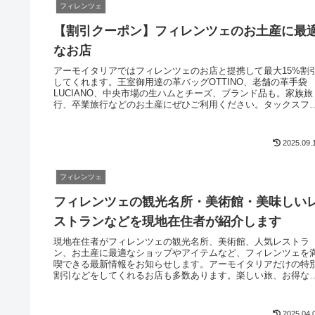
フィレンツェ
【割引クーポン】フィレンツェのお土産に最
なお店
アーモイタリアではフィレンツェのお店と提携して最大15%割
してくれます。王室御用達の革バッグOTTINO、老舗の革手袋
LUCIANO、中央市場の生ハムとチーズ、ブランド品も。家族旅
行、卒業旅行などのお土産にぜひご利用ください。タックスフ
ーも併用可
2025.09.
フィレンツェ
フィレンツェの観光名所・美術館・美味しい
ストランなどを現地在住者が紹介します
現地在住者がフィレンツェの観光名所、美術館、人気レストラ
ン、お土産に最適なショップやアイテムなど、フィレンツェを
喫できる最新情報をお知らせします。アーモイタリアだけの特
割引などをしてくれるお店も多数あります。楽しい旅、お得な
をサポートします。日本人アテンド・ガイドによる現地ツアー
開催しています。
2025.04.