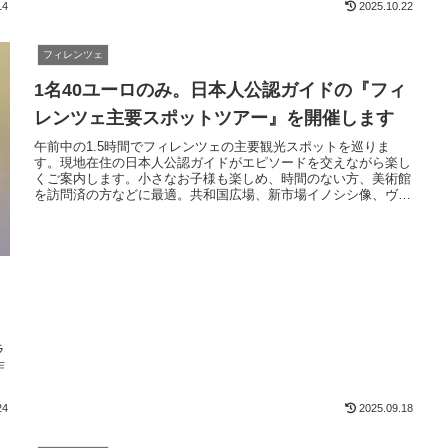
14
2025.10.22
人スタッフもご用意しています。
フィレンツェ
1名40ユーロのみ。日本人公認ガイドの『フィ
レンツェ主要スポットツアー』を開催します
午前中の1.5時間でフィレンツェの主要観光スポットを巡りま
す。現地在住の日本人公認ガイドがエピソードを交えながら楽し
くご案内します。小さなお子様も楽しめ、時間のない方、美術館
を訪問済の方などに最適。共和国広場、新市場イノシシ像、ヴェ
ッキオ橋、シニョーリア広場、大聖堂などを満喫してください。
他のお客様との合同グループツアーで格安です。
ラ
作
24
2025.09.18