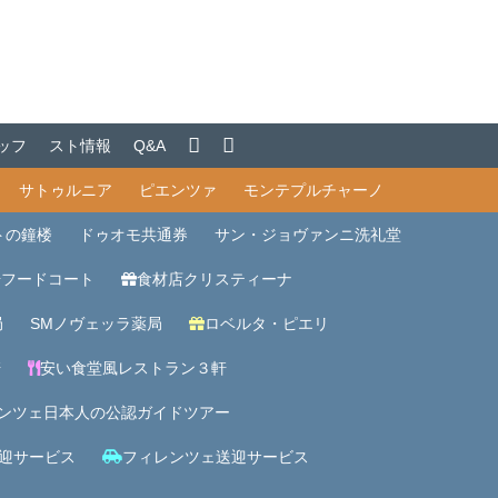
ッフ
スト情報
Q&A
サトゥルニア
ピエンツァ
モンテプルチャーノ
トの鐘楼
ドゥオモ共通券
サン・ジョヴァンニ洗礼堂
場フードコート
食材店クリスティーナ
局
SMノヴェッラ薬局
ロベルタ・ピエリ
軒
安い食堂風レストラン３軒
ンツェ日本人の公認ガイドツアー
迎サービス
フィレンツェ送迎サービス