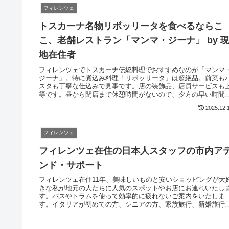
フィレンツェ
トスカーナ名物リボッリータを食べるならこ
こ、老舗レストラン「マンマ・ジーナ」 by 
地在住者
フィレンツェでトスカーナ伝統料理でおすすめなのが「マンマ
ジーナ」。特に煮込み料理「リボッリータ」は超絶品。前菜も
スタも丁寧な仕込みで見事です。店の装飾品、店員サービスも
等です。昼から閉店まで休憩時間がないので、夕方の早い時間
ら夕食が食べられるのは超貴重です。
2025.12.
フィレンツェ
フィレンツェ在住の日本人スタッフの市内ア
ンド・サポート
フィレンツェ在住11年、美味しいものと安いショッピングが大
きな私が地元の人たちに人気のスポットやお店にお連れいたし
す。バスやトラムを使って効率的に疲れないご案内をいたしま
す。イタリアが初めての方、シニアの方、家族旅行、新婚旅行
どフィレンツェ滞在を充実させたい方をサポートさせていただ
ます。