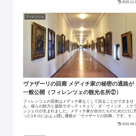
2025.11.
フィレンツェ
ヴァザーリの回廊 メディチ家の秘密の通路が
一般公開（フィレンツェの観光名所②）
フィレンツェの芸術はメディチ家なくして語ることができませ
ん。彼らの財力と援助でボッティチェリ、ダ・ヴィンチ、ミケ
ンジェロが生まれました。メディチ家が自分たちのためだけに
った1キロにおよぶ隠し通路が「ヴァザーリの回廊」です。その
秘密の道が今一般公開されました。
2025.09.