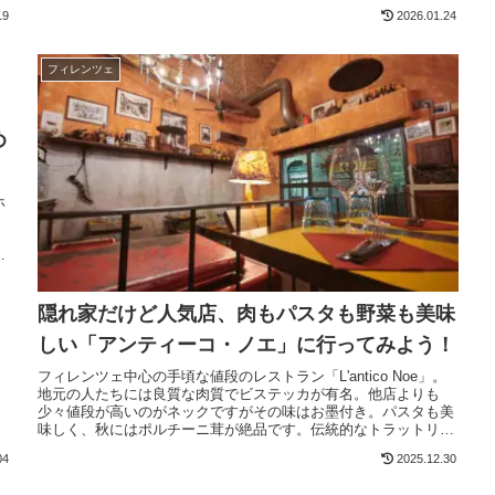
ド
19
2026.01.24
フィレンツェ
：
め
ホ
ト
。
隠れ家だけど人気店、肉もパスタも野菜も美味
しい「アンティーコ・ノエ」に行ってみよう！
フィレンツェ中心の手頃な値段のレストラン「L'antico Noe」。
地元の人たちには良質な肉質でビステッカが有名。他店よりも
少々値段が高いのがネックですがその味はお墨付き。パスタも美
味しく、秋にはポルチーニ茸が絶品です。伝統的なトラットリア
風の店構え、独特な雰囲気の中、家族旅行でも新婚旅行でも満足
04
2025.12.30
して食事できます。