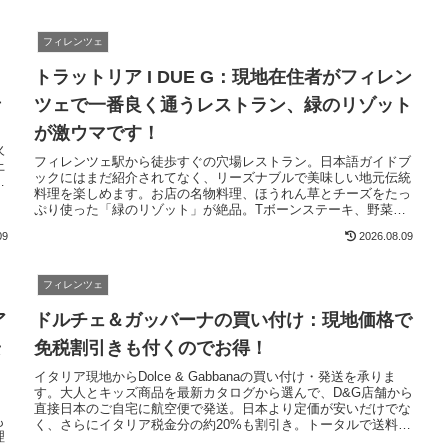
フィレンツェ
トラットリア I DUE G：現地在住者がフィレン
者
ツェで一番良く通うレストラン、緑のリゾット
が激ウマです！
ー
火
フィレンツェ駅から徒歩すぐの穴場レストラン。日本語ガイドブ
上
ックにはまだ紹介されてなく、リーズナブルで美味しい地元伝統
ス
料理を楽しめます。お店の名物料理、ほうれん草とチーズをたっ
ら
ぷり使った「緑のリゾット」が絶品。Tボーンステーキ、野菜の
フリット、炭火焼きタリアータなども欠かせません。フィレンツ
09
2026.08.09
ェに行ったら一度は試して。
フィレンツェ
ア
ドルチェ＆ガッバーナの買い付け：現地価格で
安
免税割引きも付くのでお得！
イタリア現地からDolce & Gabbanaの買い付け・発送を承りま
す。大人とキッズ商品を最新カタログから選んで、D&G店舗から
。
直接日本のご自宅に航空便で発送。日本より定価が安いだけでな
も
く、さらにイタリア税金分の約20%も割引き。トータルで送料と
理
手数料を含めても、日本で買うより安く、日本未販売の商品も選