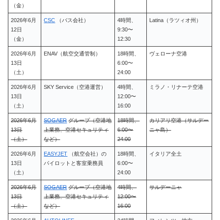
（金）
2026年6月
CSC
（バス会社）
4時間、
Latina（ラツィオ州）
12日
9:30〜
（金）
12:30
2026年6月
ENAV（航空交通管制）
18時間、
ヴェローナ空港
13日
6:00〜
（土）
24:00
2026年6月
SKY Service（空港運営）
4時間、
ミラノ・リナーテ空港
13日
12:00〜
（土）
16:00
2026年6月
SOGAER
グループ（空港地
18時間、
カリアリ空港（サルデー
13日
上業務、空港セキュリティ
6:00〜
ニャ島）
（土）
など）
24:00
2026年6月
EASYJET
（航空会社）の
18時間、
イタリア全土
13日
パイロットと客室乗務員
6:00〜
（土）
24:00
2026年6月
SOGAER
グループ（空港地
4時間、
サルデーニャ
13日
上業務、空港セキュリティ
12:00〜
（土）
など）
16:00