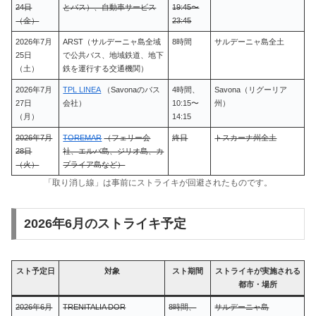
24日
とバス）、自動車サービス
19:45〜
（金）
23:45
2026年7月
ARST（サルデーニャ島全域
8時間
サルデーニャ島全土
25日
で公共バス、地域鉄道、地下
（土）
鉄を運行する交通機関）
2026年7月
TPL LINEA
（Savonaのバス
4時間、
Savona（リグーリア
27日
会社）
10:15〜
州）
（月）
14:15
2026年7月
TOREMAR
（フェリー会
終日
トスカーナ州全土
28日
社、エルバ島、ジリオ島、カ
（火）
プライア島など）
「取り消し線」は事前にストライキが回避されたものです。
2026年6月のストライキ予定
スト予定日
対象
スト期間
ストライキが実施される
都市・場所
2026年6月
TRENITALIA DOR
8時間、
サルデーニャ島