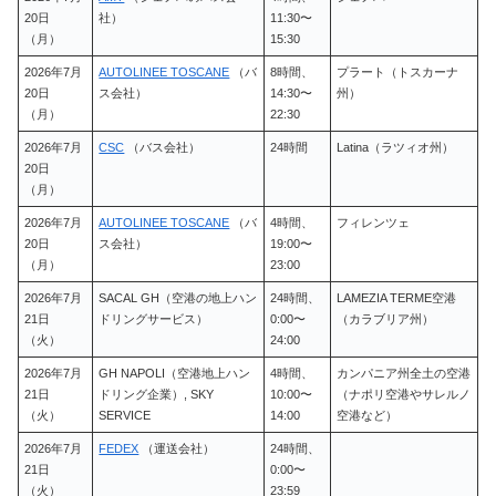
20日
社）
11:30〜
（月）
15:30
2026年7月
AUTOLINEE TOSCANE
（バ
8時間、
プラート（トスカーナ
20日
ス会社）
14:30〜
州）
（月）
22:30
2026年7月
CSC
（バス会社）
24時間
Latina（ラツィオ州）
20日
（月）
2026年7月
AUTOLINEE TOSCANE
（バ
4時間、
フィレンツェ
20日
ス会社）
19:00〜
（月）
23:00
2026年7月
SACAL GH（空港の地上ハン
24時間、
LAMEZIA TERME空港
21日
ドリングサービス）
0:00〜
（カラブリア州）
（火）
24:00
2026年7月
GH NAPOLI（空港地上ハン
4時間、
カンパニア州全土の空港
21日
ドリング企業）, SKY
10:00〜
（ナポリ空港やサレルノ
（火）
SERVICE
14:00
空港など）
2026年7月
FEDEX
（運送会社）
24時間、
21日
0:00〜
（火）
23:59