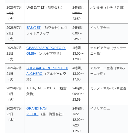
2026年7月
UAB DAT LT（航空会社）
24時間、
パレルモ（シチリア州）
21日
0:00〜
（火）
23:59
2026年7月
EASYJET
（航空会社）のフ
24時間、
イタリア全土
21日
ライトスタッフ
0:00〜
（火）
23:59
2026年7月
GEASAR AEROPORTO DI
4時間、
オルビア空港（サルデー
21日
OLBIA
（オルビア空港）
13:00〜
ニャ島）
（火）
17:00
2026年7月
SOGEAAL AEROPORTO DI
4時間、
アルゲーロ空港（サルデ
21日
ALGHERO
（アルゲーロ空
13:00〜
ーニャ島）
（火）
港）
17:00
2026年7月
ALHA、MLE-BCUBE（航空
24時間、
ミラノ・マルペンサ空港
21日
貨物）
00:00〜
（火）
23:59
2026年7月
GRANDI NAVI
24時間、
イタリア全土
22日
VELOCI
（船・海運会社）
7/22
（水）
12:00〜
7/23
11:59