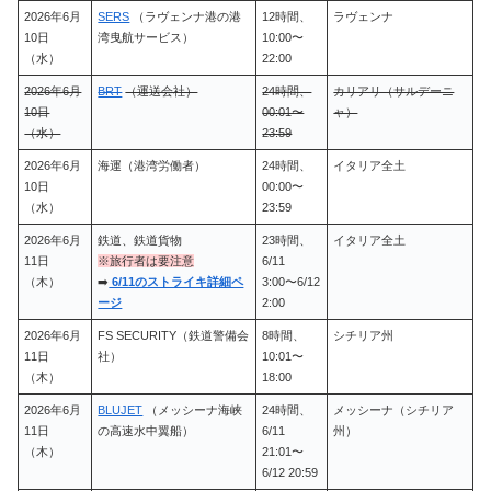
2026年6月
SERS
（ラヴェンナ港の港
12時間、
ラヴェンナ
10日
湾曳航サービス）
10:00〜
（水）
22:00
2026年6月
BRT
（運送会社）
24時間、
カリアリ（サルデーニ
10日
00:01〜
ャ）
（水）
23:59
2026年6月
海運（港湾労働者）
24時間、
イタリア全土
10日
00:00〜
（水）
23:59
2026年6月
鉄道、鉄道貨物
23時間、
イタリア全土
11日
※旅行者は要注意
6/11
（木）
➡️
6/11のストライキ詳細ペ
3:00〜6/12
ージ
2:00
2026年6月
FS SECURITY（鉄道警備会
8時間、
シチリア州
11日
社）
10:01〜
（木）
18:00
2026年6月
BLUJET
（メッシーナ海峡
24時間、
メッシーナ（シチリア
11日
の高速水中翼船）
6/11
州）
（木）
21:01〜
6/12 20:59