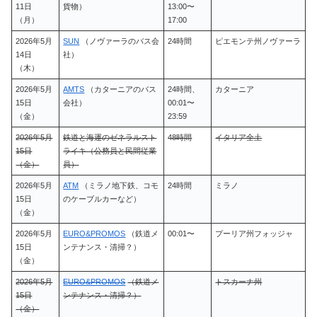
11日
貨物）
13:00〜
（月）
17:00
2026年5月
SUN
（ノヴァーラのバス会
24時間
ピエモンテ州ノヴァーラ
14日
社）
（木）
2026年5月
AMTS
（カターニアのバス
24時間、
カターニア
15日
会社）
00:01〜
（金）
23:59
2026年5月
鉄道と海運のゼネラルスト
48時間
イタリア全土
15日
ライキ（公務員と民間従業
（金）
員）
2026年5月
ATM
（ミラノ地下鉄、コモ
24時間
ミラノ
15日
のケーブルカーなど）
（金）
2026年5月
EURO&PROMOS
（鉄道メ
00:01〜
プーリア州フォッジャ
15日
ンテナンス・清掃？）
（金）
2026年5月
EURO&PROMOS
（鉄道メ
トスカーナ州
15日
ンテナンス・清掃？）
（金）