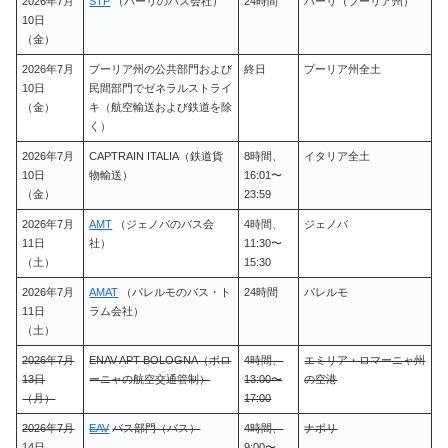
2026年7月
STP
（バーリのバス会社）
24時間
バーリ（プーリア州）
10日
（金）
2026年7月
プーリア州の公共部門および
終日
プーリア州全土
10日
民間部門でゼネラルストライ
（金）
キ（航空輸送および鉄道を除
く）
2026年7月
CAPTRAIN ITALIA（鉄道貨
8時間、
イタリア全土
10日
物輸送）
16:01〜
（金）
23:59
2026年7月
AMT
（ジェノバのバス会
4時間、
ジェノバ
11日
社）
11:30〜
（土）
15:30
2026年7月
AMAT
（パレルモのバス・ト
24時間
パレルモ
11日
ラム会社）
（土）
2026年7月
ENAV APT BOLOGNA（ボロ
4時間、
エミリア・ロマーニャ州
13日
ーニャの航空交通管制）
13:00〜
の空港
（月）
17:00
2026年7月
EAV
バス部門（バス）
4時間、
ナポリ
14日
9:00〜