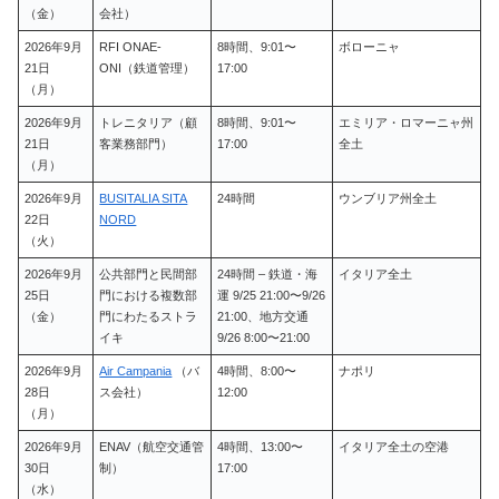
（金）
会社）
2026年9月
RFI ONAE-
8時間、9:01〜
ボローニャ
21日
ONI（鉄道管理）
17:00
（月）
2026年9月
トレニタリア（顧
8時間、9:01〜
エミリア・ロマーニャ州
21日
客業務部門）
17:00
全土
（月）
2026年9月
BUSITALIA SITA
24時間
ウンブリア州全土
22日
NORD
（火）
2026年9月
公共部門と民間部
24時間 – 鉄道・海
イタリア全土
25日
門における複数部
運 9/25 21:00〜9/26
（金）
門にわたるストラ
21:00、地方交通
イキ
9/26 8:00〜21:00
2026年9月
Air Campania
（バ
4時間、8:00〜
ナポリ
28日
ス会社）
12:00
（月）
2026年9月
ENAV（航空交通管
4時間、13:00〜
イタリア全土の空港
30日
制）
17:00
（水）