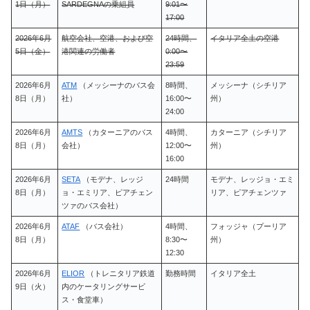
1日（月）
SARDEGNAの乗組員
9:01〜
17:00
2026年6月
航空会社、空港、および空
24時間、
イタリア全土の空港
5日（金）
港関連の労働者
0:00〜
23:59
2026年6月
ATM
（メッシーナのバス会
8時間、
メッシーナ（シチリア
8日（月）
社）
16:00〜
州）
24:00
2026年6月
AMTS
（カターニアのバス
4時間、
カターニア（シチリア
8日（月）
会社）
12:00〜
州）
16:00
2026年6月
SETA
（モデナ、レッジ
24時間
モデナ、レッジョ・エミ
8日（月）
ョ・エミリア、ピアチェン
リア、ピアチェンツァ
ツァのバス会社）
2026年6月
ATAF
（バス会社）
4時間、
フォッジャ（プーリア
8日（月）
8:30〜
州）
12:30
2026年6月
ELIOR
（トレニタリア鉄道
勤務時間
イタリア全土
9日（火）
内のケータリングサービ
ス・食堂車）