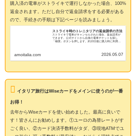
購入済の電車がストライキで運行しなかった場合、100%
返金されます。ただし自分で返金請求をする必要がある
ので、手続きの手順は下記ページを読みましょう。
ストライキ時のトレニタリアの返金請求の方法
ストライキで電車がキャンセルされた場合、返金請求が
できます。公式サイトから自身の電車チケットを探し
「補償」ボタンを押します。約10日後に購入時に利用し
たクレジットカードに返金されます。駅窓口で返金手続
きをする時間がない場合、ぜひこの方法を試してくださ
い。
2026.05.07
amoitalia.com
イタリア旅行はWiseカードをメインに使うのが一番
お得！
去年からWiseカードを使い始めました。最高に良いで
す！皆さんにお勧めします。①ユーロの為替レートがす
ごく良い、②カード決済手数料がタダ、③現地ATMでユ