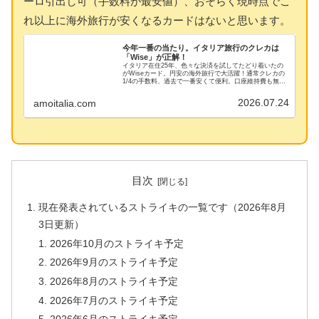
ーロ引出し可（手数料が最安値）、おそらく現時点でこ
れ以上に海外旅行が安くなるカードはないと思います。
今年一番の当たり。イタリア旅行のクレカは
「Wise」が正解！
イタリア在住25年、色々な決済を試してたどり着いたの
がWiseカード。円安の海外旅行で大活躍！通常クレカの
1/4の手数料、過去で一番安くて便利。口座維持費も無
料、両替レート最安値、現地ATMでユーロ現金も最安で
引き出し可。すぐにカードを作りましょう！
2026.07.24
amoitalia.com
目次
現在発表されているストライキの一覧です（2026年8月
3日更新）
2026年10月のストライキ予定
2026年9月のストライキ予定
2026年8月のストライキ予定
2026年7月のストライキ予定