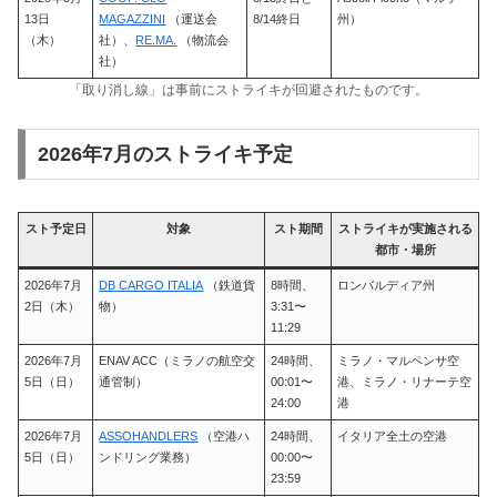
13日
MAGAZZINI
（運送会
8/14終日
州）
（木）
社）、
RE.MA.
（物流会
社）
「取り消し線」は事前にストライキが回避されたものです。
2026年7月のストライキ予定
スト予定日
対象
スト期間
ストライキが実施される
都市・場所
2026年7月
DB CARGO ITALIA
（鉄道貨
8時間、
ロンバルディア州
2日（木）
物）
3:31〜
11:29
2026年7月
ENAV ACC（ミラノの航空交
24時間、
ミラノ・マルペンサ空
5日（日）
通管制）
00:01〜
港、ミラノ・リナーテ空
24:00
港
2026年7月
ASSOHANDLERS
（空港ハ
24時間、
イタリア全土の空港
5日（日）
ンドリング業務）
00:00〜
23:59