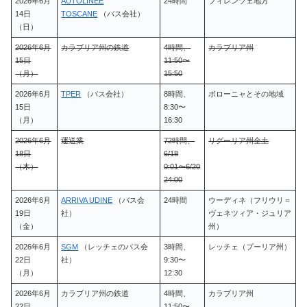
2026年6月
AUTOLINEE
24時間
フィレンツェ地方
14日
TOSCANE
（バス会社）
（日）
2026年6月
カラブリア州の鉄道
4時間、
カラブリア州
15日
11:50〜
（月）
15:50
2026年6月
TPER
（バス会社）
8時間、
ボローニャとその地域
15日
8:30〜
（月）
16:30
2026年6月
運送業
72時間、
リグーリア州全土
18日
6/18
（木）
0:01〜6/20
24:00
2026年6月
ARRIVA UDINE
（バス会
24時間
ウーディネ（フリウリ＝
19日
社）
ヴェネツィア・ジュリア
（金）
州）
2026年6月
SGM
（レッチェのバス会
3時間、
レッチェ（プーリア州）
22日
社）
9:30〜
（月）
12:30
2026年6月
カラブリア州の鉄道
4時間、
カラブリア州
22日
11:50〜