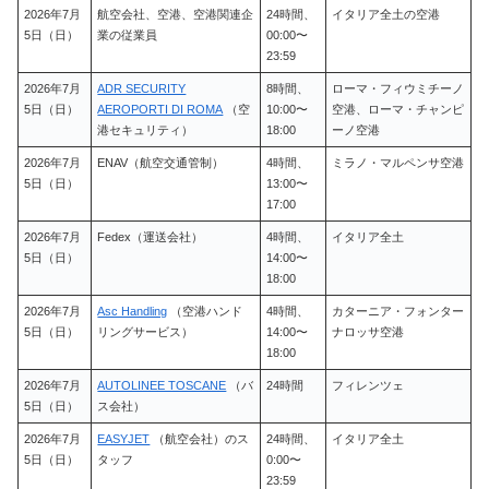
2026年7月
航空会社、空港、空港関連企
24時間、
イタリア全土の空港
5日（日）
業の従業員
00:00〜
23:59
2026年7月
ADR SECURITY
8時間、
ローマ・フィウミチーノ
5日（日）
AEROPORTI DI ROMA
（空
10:00〜
空港、ローマ・チャンピ
港セキュリティ）
18:00
ーノ空港
2026年7月
ENAV（航空交通管制）
4時間、
ミラノ・マルペンサ空港
5日（日）
13:00〜
17:00
2026年7月
Fedex（運送会社）
4時間、
イタリア全土
5日（日）
14:00〜
18:00
2026年7月
Asc Handling
（空港ハンド
4時間、
カターニア・フォンター
5日（日）
リングサービス）
14:00〜
ナロッサ空港
18:00
2026年7月
AUTOLINEE TOSCANE
（バ
24時間
フィレンツェ
5日（日）
ス会社）
2026年7月
EASYJET
（航空会社）のス
24時間、
イタリア全土
5日（日）
タッフ
0:00〜
23:59