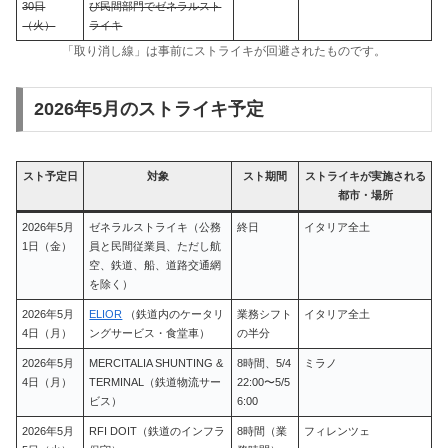
30日
び民間部門でゼネラルスト
（火）
ライキ
「取り消し線」は事前にストライキが回避されたものです。
2026年5月のストライキ予定
スト予定日
対象
スト期間
ストライキが実施される
都市・場所
2026年5月
ゼネラルストライキ（公務
終日
イタリア全土
1日（金）
員と民間従業員、ただし航
空、鉄道、船、道路交通網
を除く）
2026年5月
ELIOR
（鉄道内のケータリ
業務シフト
イタリア全土
4日（月）
ングサービス・食堂車）
の半分
2026年5月
MERCITALIA SHUNTING &
8時間、5/4
ミラノ
4日（月）
TERMINAL（鉄道物流サー
22:00〜5/5
ビス）
6:00
2026年5月
RFI DOIT（鉄道のインフラ
8時間（業
フィレンツェ