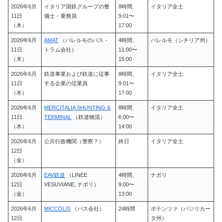
2026年6月
イタリア国鉄グループの整
8時間、
イタリア全土
11日
備士・乗務員
9:01〜
（木）
17:00
2026年6月
AMAT
（パレルモのバス・
4時間、
パレルモ（シチリア州）
11日
トラム会社）
11:00〜
（木）
15:00
2026年6月
鉄道事業および鉄道に従事
8時間、
イタリア全土
11日
する企業の従業員
9:01〜
（木）
17:00
2026年6月
MERCITALIA SHUNTING &
8時間、
イタリア全土
11日
TERMINAL
（鉄道物流）
6:00〜
（木）
14:00
2026年6月
公共行政機関（警察？）
終日
イタリア全土
12日
（金）
2026年6月
EAV鉄道
（LINEE
4時間、
ナポリ
12日
VESUVIANE, ナポリ）
9:00〜
（金）
13:00
2026年6月
MICCOLIS
（バス会社）
24時間
ポテンツァ（バジリカー
12日
タ州）