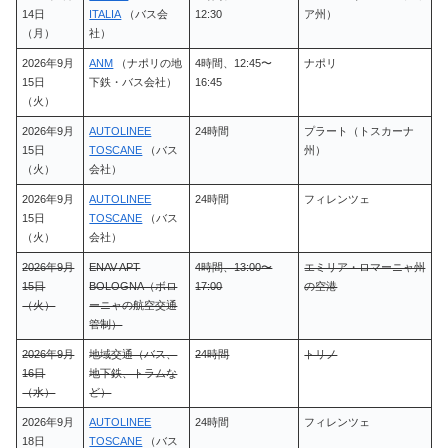
14日
ITALIA
（バス会
12:30
ア州）
（月）
社）
2026年9月
ANM
（ナポリの地
4時間、12:45〜
ナポリ
15日
下鉄・バス会社）
16:45
（火）
2026年9月
AUTOLINEE
24時間
プラート（トスカーナ
15日
TOSCANE
（バス
州）
（火）
会社）
2026年9月
AUTOLINEE
24時間
フィレンツェ
15日
TOSCANE
（バス
（火）
会社）
2026年9月
ENAV APT
4時間、13:00〜
エミリア・ロマーニャ州
15日
BOLOGNA（ボロ
17:00
の空港
（火）
ーニャの航空交通
管制）
2026年9月
地域交通（バス、
24時間
トリノ
16日
地下鉄、トラムな
（水）
ど）
2026年9月
AUTOLINEE
24時間
フィレンツェ
18日
TOSCANE
（バス