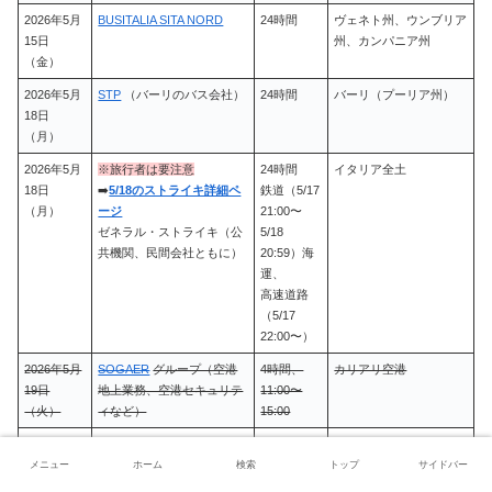
2026年5月
BUSITALIA SITA NORD
24時間
ヴェネト州、ウンブリア
15日
州、カンパニア州
（金）
2026年5月
STP
（バーリのバス会社）
24時間
バーリ（プーリア州）
18日
（月）
2026年5月
※旅行者は要注意
24時間
イタリア全土
18日
➡️
5/18のストライキ詳細ペ
鉄道（5/17
（月）
ージ
21:00〜
ゼネラル・ストライキ（公
5/18
共機関、民間会社ともに）
20:59）海
運、
高速道路
（5/17
22:00〜）
2026年5月
SOGAER
グループ（空港
4時間、
カリアリ空港
19日
地上業務、空港セキュリテ
11:00〜
（火）
ィなど）
15:00
2026年5月
GH PALERMO、ASC
4時間、
パレルモ空港など
20日
HANDLING、
12:00〜
メニュー
ホーム
検索
トップ
サイドバー
（水）
AVIAPARTNER
16:00