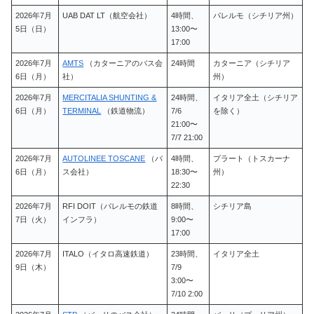
2026年7月
UAB DAT LT（航空会社）
4時間、
パレルモ（シチリア州）
5日（日）
13:00〜
17:00
2026年7月
AMTS
（カターニアのバス会
24時間
カターニア（シチリア
6日（月）
社）
州）
2026年7月
MERCITALIA SHUNTING &
24時間、
イタリア全土（シチリア
6日（月）
TERMINAL
（鉄道物流）
7/6
を除く）
21:00〜
7/7 21:00
2026年7月
AUTOLINEE TOSCANE
（バ
4時間、
プラート（トスカーナ
6日（月）
ス会社）
18:30〜
州）
22:30
2026年7月
RFI DOIT（パレルモの鉄道
8時間、
シチリア島
7日（火）
インフラ）
9:00〜
17:00
2026年7月
ITALO（イタロ高速鉄道）
23時間、
イタリア全土
9日（木）
7/9
3:00〜
7/10 2:00