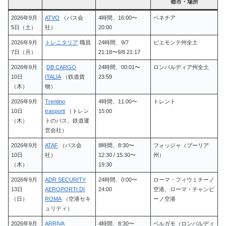
都市・場所
2026年9月
ATVO
（バス会
4時間、16:00〜
ベネチア
5日（土）
社）
20:00
2026年9月
トレニタリア
職員
24時間、9/7
ピエモンテ州全土
7日（月）
21:18〜9/8 21:17
2026年9月
DB CARGO
24時間、00:01〜
ロンバルディア州全土
10日
ITALIA
（鉄道貨
23:59
（木）
物）
2026年9月
Trentino
4時間、11:00〜
トレント
10日
trasporti
（トレン
15:00
（木）
トのバス、鉄道運
営会社）
2026年9月
ATAF
（バス会
8時間、8:30〜
フォッジャ（プーリア
10日
社）
12:30 / 15:30〜
州）
（木）
19:30
2026年9月
ADR SECURITY
24時間、0:00〜
ローマ・フィウミチーノ
13日
AEROPORTI DI
24:00
空港、ローマ・チャンピ
（日）
ROMA
（空港セキ
ーノ空港
ュリティ）
2026年9月
ARRIVA
4時間、8:30〜
ベルガモ（ロンバルディ