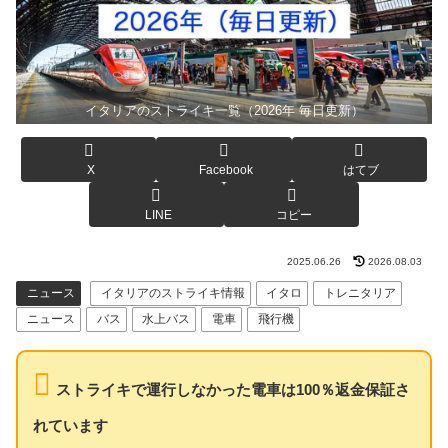
イタリアのストライキ一覧（2026年 毎日更新）
X
Facebook
はてブ
LINE
コピー
2025.06.26
2026.08.03
ニュース
イタリアのストライキ情報
イタロ
トレニタリア
ニュース
バス
水上バス
電車
飛行機
ストライキで運行しなかった電車は100％返金保証さ
れています