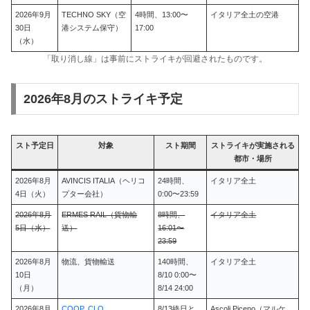
2026年9月
TECHNO SKY（空
4時間、13:00〜
イタリア全土の空港
30日
港システム保守）
17:00
（水）
「取り消し線」は事前にストライキが回避されたものです。
2026年8月のストライキ予定
スト予定日
対象
スト期間
ストライキが実施される
都市・場所
2026年8月
AVINCIS ITALIA（ヘリコ
24時間、
イタリア全土
4日（火）
プター会社）
0:00〜23:59
2026年8月
ERMES RAIL（貨物輸
8時間、
イタリア全土
5日（水）
送）
16:01〜
23:59
2026年8月
物流、貨物輸送
140時間、
イタリア全土
10日
8/10 0:00〜
（月）
8/14 24:00
2026年8月
COOP. CLO
8/13終日と
Ascoli Piceno（マルケ