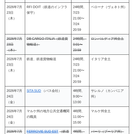
2026年7月
RFI DOIT（鉄道のインフラ
24時間、
ベローナ（ヴェネト州）
23日
保守）
7/23
（木）
21:00〜
7/24
20:59
2026年7月
DB CARGO ITALIA（鉄道貨
24時間、
ロンバルディア州全土
23日
物輸送）
0:01〜
（木）
23:59
2026年7月
鉄道、鉄道貨物輸送
24時間、
イタリア全土
23日
7/23
（木）
21:00〜
7/24
20:59
2026年7月
SITA SUD
（バス会社）
4時間、
サレルノ（カンパニア
24日
9:00〜
州）
（金）
13:00
2026年7月
マルケ州の地方公共交通機関
4時間、
マルケ州全土
24日
の職員
11:00〜
（金）
15:00
2026年7月
FERROVIE SUD EST
（鉄道
4時間、
バーリ（プーリア州）