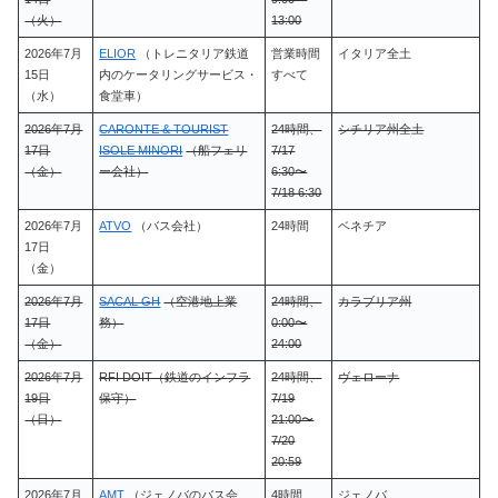
（火）
13:00
2026年7月
ELIOR
（トレニタリア鉄道
営業時間
イタリア全土
15日
内のケータリングサービス・
すべて
（水）
食堂車）
2026年7月
CARONTE & TOURIST
24時間、
シチリア州全土
17日
ISOLE MINORI
（船フェリ
7/17
（金）
ー会社）
6:30〜
7/18 6:30
2026年7月
ATVO
（バス会社）
24時間
ベネチア
17日
（金）
2026年7月
SACAL GH
（空港地上業
24時間、
カラブリア州
17日
務）
0:00〜
（金）
24:00
2026年7月
RFI DOIT（鉄道のインフラ
24時間、
ヴェローナ
19日
保守）
7/19
（日）
21:00〜
7/20
20:59
2026年7月
AMT
（ジェノバのバス会
4時間、
ジェノバ