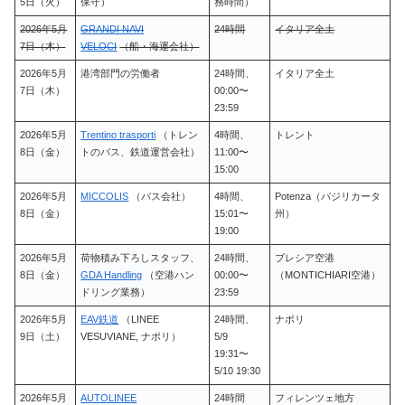
5日（火）
保守）
務時間）
2026年5月
GRANDI NAVI
24時間
イタリア全土
7日（木）
VELOCI
（船・海運会社）
2026年5月
港湾部門の労働者
24時間、
イタリア全土
7日（木）
00:00〜
23:59
2026年5月
Trentino trasporti
（トレン
4時間、
トレント
8日（金）
トのバス、鉄道運営会社）
11:00〜
15:00
2026年5月
MICCOLIS
（バス会社）
4時間、
Potenza（バジリカータ
8日（金）
15:01〜
州）
19:00
2026年5月
荷物積み下ろしスタッフ、
24時間、
ブレシア空港
8日（金）
GDA Handling
（空港ハン
00:00〜
（MONTICHIARI空港）
ドリング業務）
23:59
2026年5月
EAV鉄道
（LINEE
24時間、
ナポリ
9日（土）
VESUVIANE, ナポリ）
5/9
19:31〜
5/10 19:30
2026年5月
AUTOLINEE
24時間
フィレンツェ地方