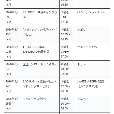
（月）
15:50
2026年6月
RFI DOIT（鉄道のインフラ
8時間、
ベローナ（ヴェネト州）
23日
保守）
9:01〜
（火）
17:00
2026年6月
ANM（ナポリの地下鉄・バ
4時間、
ナポリ
23日
ス会社）
12:45〜
（火）
16:45
2026年6月
TRENITALIA DOR
8時間、
サルデーニャ島
23日
SARDEGNAの乗組員
9:01〜
（火）
17:00
2026年6月
GTT
（バス、トラム会社）
4時間、
トリノ
24日
18:00〜
（水）
22:00
2026年6月
SACAL GH（空港の地上ハ
4時間、
LAMEZIA TERME空港
24日
ンドリングサービス）
12:00〜
（カラブリア州）
（水）
16:00
2026年6月
ATVO
（バス会社）
4時間、
ベネチア
25日
10:00〜
（木）
14:00