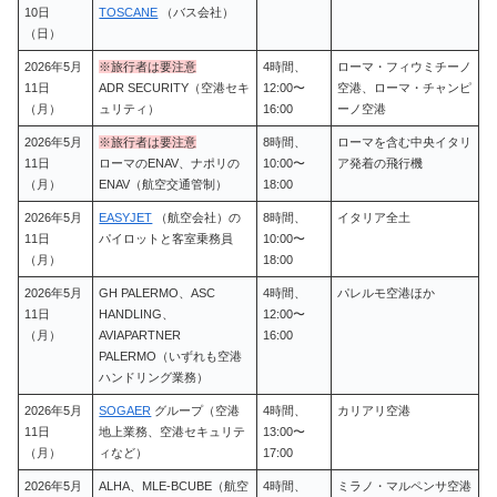
10日
TOSCANE
（バス会社）
（日）
2026年5月
※旅行者は要注意
4時間、
ローマ・フィウミチーノ
11日
ADR SECURITY（空港セキ
12:00〜
空港、ローマ・チャンピ
（月）
ュリティ）
16:00
ーノ空港
2026年5月
※旅行者は要注意
8時間、
ローマを含む中央イタリ
11日
ローマのENAV、ナポリの
10:00〜
ア発着の飛行機
（月）
ENAV（航空交通管制）
18:00
2026年5月
EASYJET
（航空会社）の
8時間、
イタリア全土
11日
パイロットと客室乗務員
10:00〜
（月）
18:00
2026年5月
GH PALERMO、ASC
4時間、
パレルモ空港ほか
11日
HANDLING、
12:00〜
（月）
AVIAPARTNER
16:00
PALERMO（いずれも空港
ハンドリング業務）
2026年5月
SOGAER
グループ（空港
4時間、
カリアリ空港
11日
地上業務、空港セキュリテ
13:00〜
（月）
ィなど）
17:00
2026年5月
ALHA、MLE-BCUBE（航空
4時間、
ミラノ・マルペンサ空港