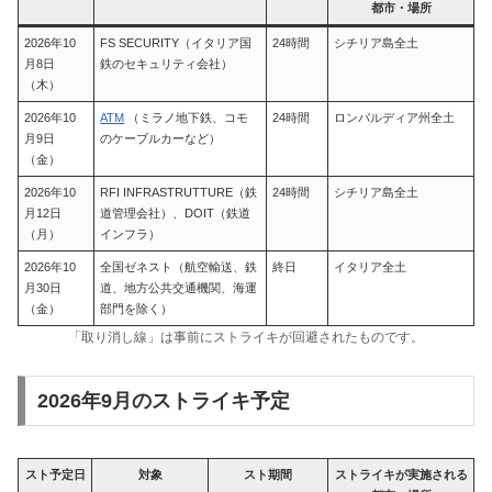
都市・場所
2026年10
FS SECURITY（イタリア国
24時間
シチリア島全土
月8日
鉄のセキュリティ会社）
（木）
2026年10
ATM
（ミラノ地下鉄、コモ
24時間
ロンバルディア州全土
月9日
のケーブルカーなど）
（金）
2026年10
RFI INFRASTRUTTURE（鉄
24時間
シチリア島全土
月12日
道管理会社）、DOIT（鉄道
（月）
インフラ）
2026年10
全国ゼネスト（航空輸送、鉄
終日
イタリア全土
月30日
道、地方公共交通機関、海運
（金）
部門を除く）
「取り消し線」は事前にストライキが回避されたものです。
2026年9月のストライキ予定
スト予定日
対象
スト期間
ストライキが実施される