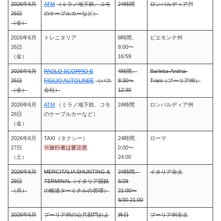
2026年6月
ATM
（ミラノ地下鉄、コモ
24時間
ロンバルディア
州
26日
のケーブルカーなど）
（金）
2026年6月
トレニタリア
8時間、
ピエモンテ州
26日
9:00〜
（金）
16:59
2026年6月
PAOLO SCOPPIO E
4時間、
Barletta-Andria-
26日
FIGLIO AUTOLINEE
（バス
8:30〜
Trani（プーリア州）
（金）
会社）
12:30
2026年6月
ATM
（ミラノ地下鉄、コモ
24時間
ロンバルディア州
26日
のケーブルカーなど）
（金）
2026年6月
TAXI（タクシー）
24時間、
ローマ
27日
※旅行者は要注意
0:00〜
（土）
24:00
2026年6月
MERCITALIA SHUNTING &
24時間、
イタリア全土
29日
TERMINAL（イタリア国鉄
6/29
（月）
の輸送ターミナルの管理）
21:00〜
6/30 21:00
2026年6月
プーリア州の公共部門およ
終日
プーリア州全土