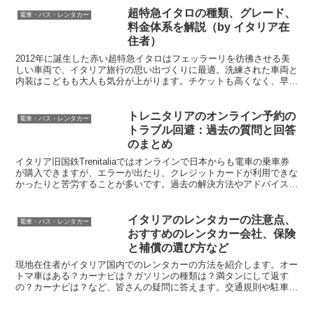
超特急イタロの種類、グレード、
電車・バス・レンタカー
料金体系を解説（by イタリア在
住者）
2012年に誕生した赤い超特急イタロはフェッラーリを彷彿させる美
しい車両で、イタリア旅行の思い出づくりに最適。洗練された車両と
内装はこどもも大人も気分が上がります。チケットも高くなく、早割
り購入なら半額で入手できるので、旅程がきまったらぜひ早めに手配
しましょう。オンラインで日本からも簡単に購入できます。
トレニタリアのオンライン予約の
電車・バス・レンタカー
トラブル回避：過去の質問と回答
のまとめ
イタリア旧国鉄Trenitaliaではオンラインで日本からも電車の乗車券
が購入できますが、エラーが出たり、クレジットカードが利用できな
かったりと苦労することが多いです。過去の解決方法やアドバイスな
どをまとめました。これを読めばチケット購入、現地での対応などト
ラブル回避が簡単です。
イタリアのレンタカーの注意点、
電車・バス・レンタカー
おすすめのレンタカー会社、保険
と補償の選び方など
現地在住者がイタリア国内でのレンタカーの方法を紹介します。オー
トマ車はある？カーナビは？ガソリンの種類は？満タンにして返す
の？カーナビは？など、皆さんの疑問に答えます。交通規則や駐車場
の停め方も気をつけて罰金にも注意しましょう。事前にしっかり読ん
で現地でのトラブルを上手に回避！