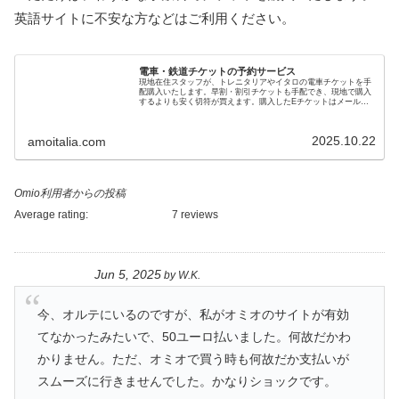
英語サイトに不安な方などはご利用ください。
電車・鉄道チケットの予約サービス
現地在住スタッフが、トレニタリアやイタロの電車チケットを手
配購入いたします。早割・割引チケットも手配でき、現地で購入
するよりも安く切符が買えます。購入したEチケットはメールで
送付。日本人スタッフが対応しますのでトラブルも回避できて安
心です
2025.10.22
amoitalia.com
Omio利用者からの投稿
Average rating:
7 reviews
Jun 5, 2025
by
W.K.
今、オルテにいるのですが、私がオミオのサイトが有効
てなかったみたいで、50ユーロ払いました。何故だかわ
かりません。ただ、オミオで買う時も何故だか支払いが
スムーズに行きませんでした。かなりショックです。