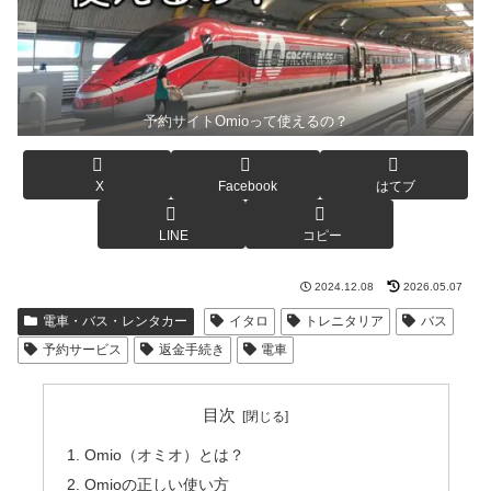
予約サイトOmioって使えるの？
X
Facebook
はてブ
LINE
コピー
2024.12.08
2026.05.07
電車・バス・レンタカー
イタロ
トレニタリア
バス
予約サービス
返金手続き
電車
目次
Omio（オミオ）とは？
Omioの正しい使い方