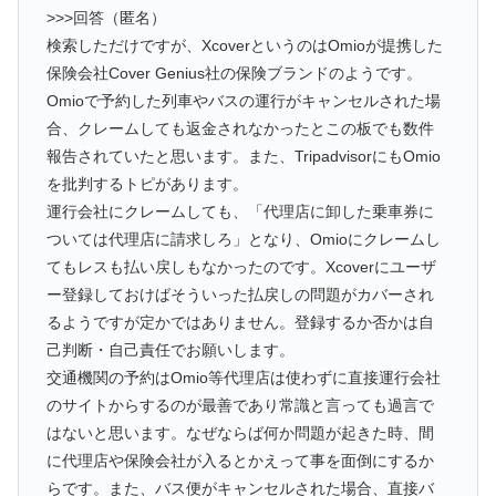
>>>回答（匿名）
検索しただけですが、XcoverというのはOmioが提携した
保険会社Cover Genius社の保険ブランドのようです。
Omioで予約した列車やバスの運行がキャンセルされた場
合、クレームしても返金されなかったとこの板でも数件
報告されていたと思います。また、TripadvisorにもOmio
を批判するトピがあります。
運行会社にクレームしても、「代理店に卸した乗車券に
ついては代理店に請求しろ」となり、Omioにクレームし
てもレスも払い戻しもなかったのです。Xcoverにユーザ
ー登録しておけばそういった払戻しの問題がカバーされ
るようですが定かではありません。登録するか否かは自
己判断・自己責任でお願いします。
交通機関の予約はOmio等代理店は使わずに直接運行会社
のサイトからするのが最善であり常識と言っても過言で
はないと思います。なぜならば何か問題が起きた時、間
に代理店や保険会社が入るとかえって事を面倒にするか
らです。また、バス便がキャンセルされた場合、直接バ