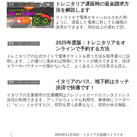
トレニタリア遅延時の返金請求方
電車・バス・レンタカー
法を解説します
ストライキで電車がキャンセルされた時
ように、遅延した電車に対しても補償の
請求ができます。30分以上の遅れで25〜
50%のチケット代が返金されます。手続
きが必要なので、上手に利用して、お得
に旅行しましょう。返金請求の方法を詳
2025年度版：トレニタリアをオ
電車・バス・レンタカー
しく解説します。
ンラインで予約する方法
トレニタリアの公式サイトで電車チケットを買う方法を順序通りに説
明します。この通りに進めれば簡単にチケットが購入できます。決済
エラーやバウチャーが届かないなど、よくあるミスの注意点も読んで
おきましょう。
イタリアのバス、地下鉄はタッチ
電車・バス・レンタカー
決済で快適です！
イタリアの主要都市の交通機関はクレジットカードのコンタクトレス
決済が利用できます。アップルウォッチも利用可。乗車時にリーダー
に『ピッ』とかざすだけ。切符を買う必要もなく、切符が余る無駄も
ありません。適正な料金が請求されるので損もありません。
2024年11月29日：イタリア大規模ストライキ