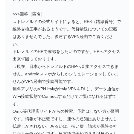
>>>回答（匿名）
→トレノルドの公式サイトによると、RE8（路線番号）で
線路交換工事があるようです。代替輸送についての記載
はありませんでした。後述するVPN経由でご覧くださ
い。
トレノルドのHPで確認をしたいのですが、HPへアクセス
出来ず困っております。
→現在、日本からトレノルドのHPへ直接アクセスできま
せん。androidスマホからしかシミュレーションしていま
せんがVPN経由で接続可能です。
無料アプリのVPN ItalyかItaly VPNをDLし、データ通信か
WiFi接続状態でConnectするだけでご覧になれるはずで
す。
Omio等代理店サイトからの検索、予約はしない方が賢明
です。情報が不正確ですし、運休の通知はありませんし
払戻しがされない、あるいは、払い戻し請求が保険会社
になり面倒だからです。日本語で予約できる以外のメリ