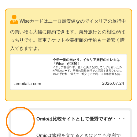
Wiseカードはユーロ最安値なのでイタリアの旅行中
の買い物も大幅に節約できます。海外旅行との相性がば
っちりです。電車チケットや美術館の予約も一番安く購
入できますよ。
今年一番の当たり。イタリア旅行のクレカは
「Wise」が正解！
イタリア在住25年、色々な決済を試してたどり着いたの
がWiseカード。円安の海外旅行で大活躍！通常クレカの
1/4の手数料、過去で一番安くて便利。口座維持費も無
料、両替レート最安値、現地ATMでユーロ現金も最安で
引き出し可。すぐにカードを作りましょう！
2026.07.24
amoitalia.com
スタッフ
Omioは比較サイトとして優秀ですが・・・
Omioは旅程を立てるときはとても便利で