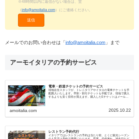
※48時間以内に返信がない場合は、堂
（
info@amoitalia.com
）にご連絡ください。
メールでのお問い合わせは「
info@amoitalia.com
」まで
アーモイタリアの予約サービス
電車・鉄道チケットの予約サービス
現地在住スタッフが、トレニタリアやイタロの電車チケットを手
配購入いたします。早割・割引チケットも手配でき、現地で購入
するよりも安く切符が買えます。購入したEチケットはメールで
送付。日本人スタッフが対応しますのでトラブルも回避できて安
心です
2025.10.22
amoitalia.com
レストラン予約代行
イタリアではレストランの予約は当たり前、とくに観光シーズン
の人気店は予約で満席になります。窓席、子供連れ、誕生日など