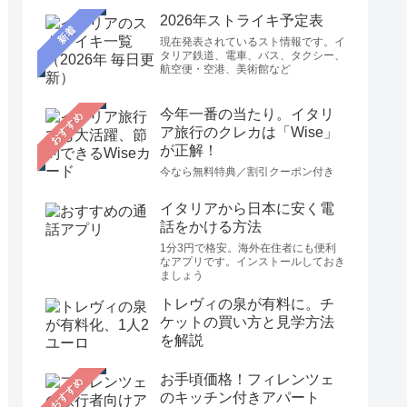
2026年ストライキ予定表
新着
現在発表されているスト情報です。イ
タリア鉄道、電車、バス、タクシー、
航空便・空港、美術館など
今年一番の当たり。イタリ
おすすめ
ア旅行のクレカは「Wise」
が正解！
今なら無料特典／割引クーポン付き
イタリアから日本に安く電
話をかける方法
1分3円で格安。海外在住者にも便利
なアプリです。インストールしておき
ましょう
トレヴィの泉が有料に。チ
ケットの買い方と見学方法
を解説
お手頃価格！フィレンツェ
おすすめ
のキッチン付きアパート