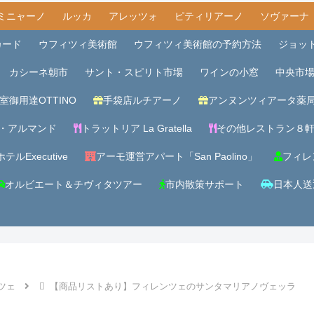
ミニャーノ
ルッカ
アレッツォ
ピティリアーノ
ソヴァーナ
カード
ウフィツィ美術館
ウフィツィ美術館の予約方法
ジョッ
カシーネ朝市
サント・スピリト市場
ワインの小窓
中央市
室御用達OTTINO
手袋店ルチアーノ
アンヌンツィアータ薬
・アルマンド
トラットリア La Gratella
その他レストラン８
テルExecutive
アーモ運営アパート「San Paolino」
フィレ
オルビエート＆チヴィタツアー
市内散策サポート
日本人送
ツェ
【商品リストあり】フィレンツェのサンタマリアノヴェッラ