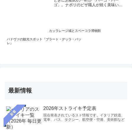
ときにお勧めの一軒が「パーゴ・パー
ゴ」。ナポリのピザ職人が焼く美味いナ
ポリ風ピッツァで生地の独特の歯応えと
美味さ、トマトとモッツァレッラとの相
性の良さはこの生地あってのこと。シン
プルな美味さで、地元パドヴァ人に人気
のピッツェリア。パスタなどの通常メニ
カッラレージ城とスペーコラ博物館
ューもあり幅広く料理が楽しめます。
パドヴァの観光スポット『プラート・デッラ・バッ
レ』
最新情報
2026年ストライキ予定表
新着
現在発表されているスト情報です。イタリア鉄道、
電車、バス、タクシー、航空便・空港、美術館など