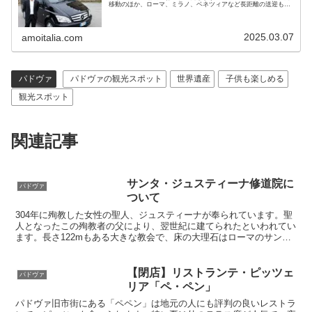
移動のほか、ローマ、ミラノ、ベネツィアなど長距離の送迎も可
能です。黒塗りベンツで7名までご利用いただけます。料金も手
頃で安心です
2025.03.07
amoitalia.com
パドヴァ
パドヴァの観光スポット
世界遺産
子供も楽しめる
観光スポット
関連記事
サンタ・ジュスティーナ修道院に
パドヴァ
ついて
304年に殉教した女性の聖人、ジュスティーナが奉られています。聖
人となったこの殉教者の父により、翌世紀に建てられたといわれてい
ます。長さ122mもある大きな教会で、床の大理石はローマのサン・
ピエトロ寺院のものと同じです。
【閉店】リストランテ・ピッツェ
パドヴァ
リア「ペ・ペン」
パドヴァ旧市街にある「ペペン」は地元の人にも評判の良いレストラ