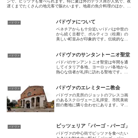
ンで、ピッツァも食べられます。特に夏は外のテラス席が人気で、夜
遅くまでたくさんの地元客で賑わいます。地産の魚介料理のほか、ナ
ポリのピザ職人が焼く本場ピッツァも記事がモチモチして美味しいで
す。ベニスに行ったら足をのばしてパドヴァ観光と食事をおすすめし
ます。
パドヴァについて
パドヴァ
ベネチアからも十分近いパドバは中世の
から続く古都で、ポルティコ（柱廊）の
美しい町並みが印象的です。伝統的な華
麗なカフェから学生の町らしく手頃で美
味しいトラットリアも豊富で、観光の拠
点として宿泊するのも魅力です。ベネチ
パドヴァのサンタントーニオ聖堂
パドヴァ
アを観光する際はレストランもホテルも
パドバのサンアントニオ聖堂は年間を通
安いパドバも計画に組み込むと楽しいで
してイタリア各地、ヨーロッパ各地から
す。
熱心な信者が礼拝に訪れる聖地です。
1195年ポルトガル、リスボンで生まれ、
1231年パドヴァ郊外で没した聖アントニ
オが奉られています。教会内には価値あ
パドヴァのエレミターニ教会
パドヴァ
るフレスコ画も複数あり、教会に興味の
パドヴァの見所のジョットのフレスコ画
ない人もぜひ訪れて写真を撮ってくださ
のあるスクロヴェーニ礼拝堂、市民美術
い。
館の敷地に隣り合わせにあります。マン
テーニャのフレスコ画の傑作の数々が納
められています
ピッツェリア「パーゴ・パーゴ」
パドヴァ
パドヴァの中心街でピッツァを食べたい