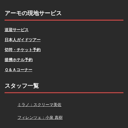
アーモの現地サービス
送迎サービス
日本人ガイドツアー
切符・チケット予約
提携ホテル予約
Ｑ＆Ａコーナー
スタッフ一覧
スクリーマ
ミラノ：スクリーマ美佐
小泉
フィレンツェ：小泉 真樹