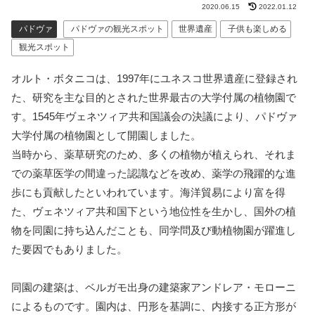
2020.06.15
2022.01.12
パドヴァ
パドヴァの観光スポット
世界遺産
子供も楽しめる
観光スポット
オルト・ボタニコは、1997年にユネスコ世界遺産に登録され
た、研究を主な目的とされた世界最古の大学付属の植物園で
す。1545年ヴェネツィア共和国議会の決議により、パドヴァ
大学付属の植物園として開園しました。
当時から、薬草研究のため、多くの植物が植えられ、それま
での薬草医学の間違った認識などを改め、薬学の飛躍的な進
歩にも貢献したといわれています。海洋貿易により富を得
た、ヴェネツィア共和国下という地位性を生かし、国外の植
物を同園に持ち込んだことも、同学問及び動植物園が躍進し
た要因でもありました。
同園の建築は、ベルガモ出身の建築家アンドレア・モローニ
によるものです。園内は、円形を基調に、内接する正方形が