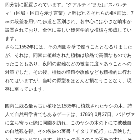
四分割に配置されています。”クアルティ”または”スパルテ
ィ”（区域・区画を示す言葉）と呼ばれるそれらの4区画は、7
㎝の段差を用いて歩道と区別され、各中心には小さな噴水が
設置されており、全体に美しい幾何学的な模様を形成してい
ます。
さらに1552年には、その周囲を壁で覆うこととなるりました
が、それは、同園に植栽された植物は珍品で高価なものであ
ったこともあり、夜間の盗難などの被害に度々あうことへの
対策でした。その後、植物の増殖や改修なども積極的に行わ
れてはいますが、当時の原型をほとんど損なうことなく、現
存に至っています。
園内に残る最も古い植物は1585年に植栽されたヤシの木。詩
人で自然科学者でもあるゲーテは、1786年9月27日、パドヴァ
に立ち寄った際に同園を訪れ、このヤシの木の下にて彼独自
の自然観を得、その後彼の著書「イタリア紀行」に反映した
として知られています。約11ｍの高さのこの不朽の木は、そ