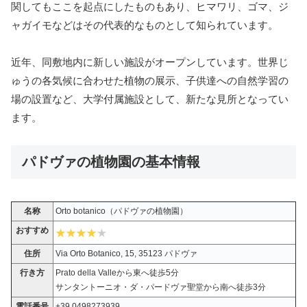
関してもここを起点にしたものもあり、ヒマワリ、ゴマ、ジ
ャガイモなどはその代表的なものとして知られています。
近年、同敷地内に新しい施設がオープンしています。世界じ
ゅうの各気候に合わせた植物の展示、子供達への自然学習の
場の設置など、大学付属施設として、新たな見所となってい
ます。
パドヴァの植物園の基本情報
名称
Orto botanico（パドヴァの植物園）
おすすめ
住所
Via Orto Botanico, 15, 35123 パドヴァ
行き方
Prato della Valleから東へ徒歩5分
サンタントーニオ・ダ・パードヴァ聖堂から南へ徒歩3分
電話番号
+39 0498273939