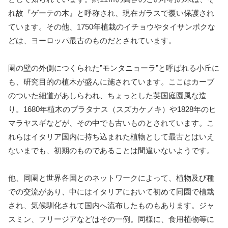
れ故『ゲーテの木』と呼称され、現在ガラスで覆い保護され
ています。その他、1750年植栽のイチョウやタイサンボクな
どは、ヨーロッパ最古のものだとされています。
園の壁の外側につくられた”モンタニョーラ”と呼ばれる小丘に
も、研究目的の植木が盛んに施されています。ここはカーブ
のついた細道があしらわれ、ちょっとした英国庭園風な造
り。1680年植木のプラタナス（スズカケノキ）や1828年のヒ
マラヤスギなどが、その中でも古いものとされています。こ
れらはイタリア国内に持ち込まれた植物として最古とはいえ
ないまでも、初期のものであることは間違いないようです。
他、同園と世界各国とのネットワークによって、植物及び種
での交流があり、中にはイタリアにおいて初めて同園で植栽
され、気候馴化されて国内へ流布したものもあります。ジャ
スミン、フリージアなどはその一例。同様に、食用植物等に