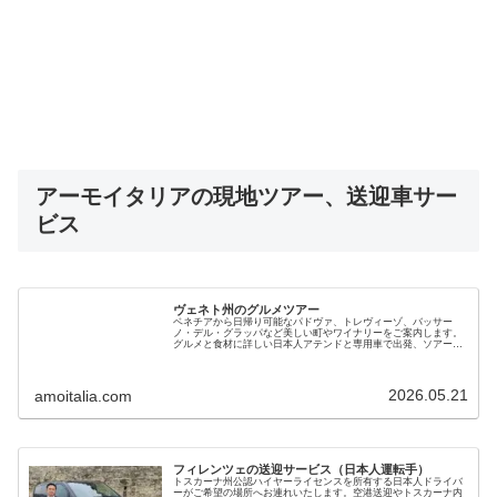
アーモイタリアの現地ツアー、送迎車サー
ビス
ヴェネト州のグルメツアー
ベネチアから日帰り可能なパドヴァ、トレヴィーゾ、‏バッサー
ノ・デル・グラッパなど美しい町やワイナリーをご案内します。
グルメと食材に詳しい日本人アテンドと専用車で出発、ソアーヴ
ェ、プロセッコ、グラッパの産地、ユネスコ世界遺産も堪能でき
ます
2026.05.21
amoitalia.com
フィレンツェの送迎サービス（日本人運転手）
トスカーナ州公認ハイヤーライセンスを所有する日本人ドライバ
ーがご希望の場所へお連れいたします。空港送迎やトスカーナ内