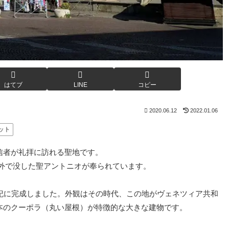
はてブ
LINE
コピー
2020.06.12
2022.01.06
ット
信者が礼拝に訪れる聖地です。
バ郊外で没した聖アントニオが奉られています。
紀に完成しました。外観はその時代、この地がヴェネツィア共和
本のクーポラ（丸い屋根）が特徴的な大きな建物です。