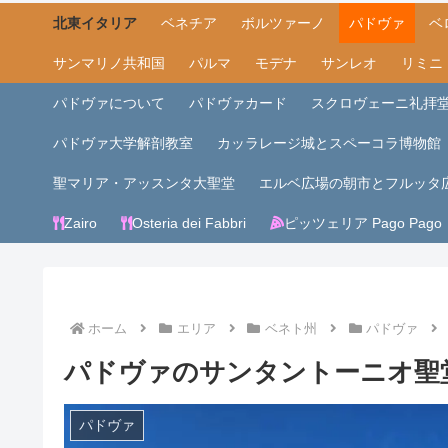
北東イタリア
ベネチア
ボルツァーノ
パドヴァ
ベ
サンマリノ共和国
パルマ
モデナ
サンレオ
リミニ
パドヴァについて
パドヴァカード
スクロヴェーニ礼拝
パドヴァ大学解剖教室
カッラレージ城とスペーコラ博物館
聖マリア・アッスンタ大聖堂
エルベ広場の朝市とフルッタ
Zairo
Osteria dei Fabbri
ピッツェリア Pago Pago
ホーム
エリア
ベネト州
パドヴァ
パドヴァのサンタントーニオ聖
パドヴァ