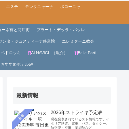
エステ
モンタニャーナ
ボローニャ
ョーネ宮と商店街
プラート・デッラ・バッレ
サンタ・ジュスティーナ修道院
エレミターニ教会
・ペドロッキ
AI NAVIGLI（魚介）
Belle Parti
ァおすすめホテル5軒
最新情報
2026年ストライキ予定表
新着
現在発表されているスト情報です。イ
タリア鉄道、電車、バス、タクシー、
航空便・空港、美術館など