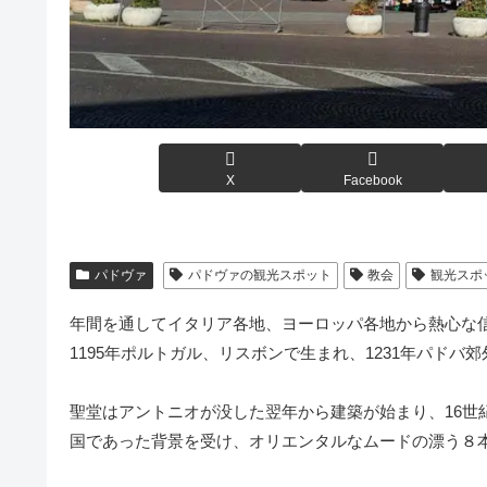
X
Facebook
パドヴァ
パドヴァの観光スポット
教会
観光スポ
年間を通してイタリア各地、ヨーロッパ各地から熱心な
1195年ポルトガル、リスボンで生まれ、1231年パド
聖堂はアントニオが没した翌年から建築が始まり、16世
国であった背景を受け、オリエンタルなムードの漂う８