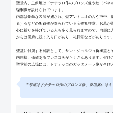
聖堂内、主祭壇はドナテッロ作のブロンズ像や絵（パネ
磔刑像が設けられています。
内部は豪華な装飾が施され、聖アントニオの舌や声帯、
る）石などの聖遺物が奉られている宝物礼拝堂、お墓が
心に祈りを捧げている人も多く見られますので、内部に
からは回廊に続く入り口があり、礼拝堂などがあります
聖堂に付属する施設として、サン・ジョルジョ祈祷堂と
内同様、価値あるフレスコ画がたくさんあります。ぜひ
聖堂前の広場には、ドナテッロのガッタメーラ像がそび
主祭壇はドナテッロ作のブロンズ像、祭壇奥にはキリ