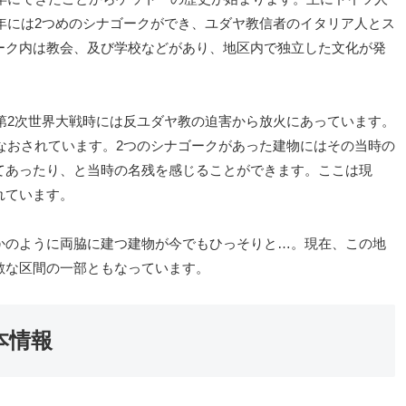
2年には2つめのシナゴークができ、ユダヤ教信者のイタリア人とス
ーク内は教会、及び学校などがあり、地区内で独立した文化が発
の第2次世界大戦時には反ユダヤ教の迫害から放火にあっています。
てなおされています。2つのシナゴークがあった建物にはその当時の
てあったり、と当時の名残を感じることができます。ここは現
れています。
かのように両脇に建つ建物が今でもひっそりと…。現在、この地
敵な区間の一部ともなっています。
本情報