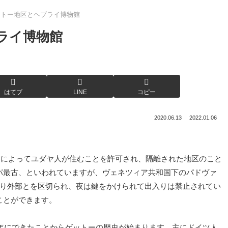
ットー地区とヘブライ博物館
ライ博物館
はてブ
LINE
コピー
2020.06.13
2022.01.06
害によってユダヤ人が住むことを許可され、隔離された地区のこと
パ最古、といわれていますが、ヴェネツィア共和国下のパドヴァ
より外部とを区切られ、夜は鍵をかけられて出入りは禁止されてい
ことができます。
8年にできたことからゲットーの歴史が始まります。主にドイツ人