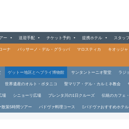
アー
送迎手配
チケット予約
提携ホテル
スタッ
ローナ
バッサーノ・デル・グラッパ
マロスティカ
キオッジャ
堂
ゲットー地区とヘブライ博物館
サンタントーニオ聖堂
ラジ
世界遺産のオルト・ボタニコ
聖マリア・デル・カルミネ教会
広場
シニョーリ広場
ブレンタ川の1日クルーズ
伝統のカフェ
ァ散策5時間ツアー
パドヴァ料理コース
パドヴァおすすめホテル