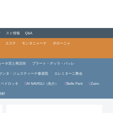
フ
スト情報
Q&A
エステ
モンタニャーナ
ボローニャ
ョーネ宮と商店街
プラート・デッラ・バッレ
サンタ・ジュスティーナ修道院
エレミターニ教会
・ペドロッキ
AI NAVIGLI（魚介）
Belle Parti
Zairo
5軒