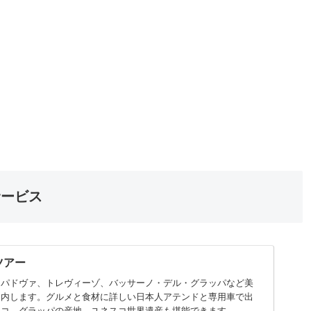
サービス
ツアー
ィーゾ、‏バッサーノ・デル・グラッパなど美
案内します。グルメと食材に詳しい日本人アテンドと専用車で出
ッコ、グラッパの産地、ユネスコ世界遺産も堪能できます