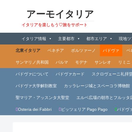
アーモイタリア
イタリアを楽しもう♡旅をサポート
イタリア情報
主要都市
都市エリア
現地ツ
北東イタリア
ベネチア
ボルツァーノ
パドヴァ
ベ
サンマリノ共和国
パルマ
モデナ
サンレオ
リミニ
パドヴァについて
パドヴァカード
スクロヴェーニ礼拝
パドヴァ大学解剖教室
カッラレージ城とスペーコラ博物館
聖マリア・アッスンタ大聖堂
エルベ広場の朝市とフルッタ
Osteria dei Fabbri
ピッツェリア Pago Pago
パドヴ