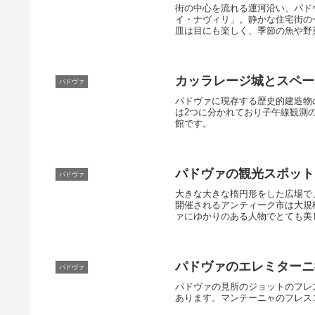
街の中心を流れる運河沿い、パド
イ・ナヴィリ」。静かな住宅街の
皿は目にも楽しく、季節の魚や野
一軒です。
カッラレージ城とスペー
パドヴァ
パドヴァに現存する歴史的建造物
は2つに分かれており子午線観測
館です。
パドヴァの観光スポット
パドヴァ
大きな大きな楕円形をした広場で
開催されるアンティーク市は大規
ァにゆかりのある人物でとても美
のスポットです。
パドヴァのエレミターニ
パドヴァ
パドヴァの見所のジョットのフレ
あります。マンテーニャのフレス