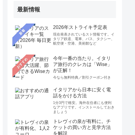
最新情報
2026年ストライキ予定表
新着
現在発表されているスト情報です。イ
タリア鉄道、電車、バス、タクシー、
航空便・空港、美術館など
今年一番の当たり。イタリ
おすすめ
ア旅行のクレカは「Wise」
が正解！
今なら無料特典／割引クーポン付き
イタリアから日本に安く電
話をかける方法
1分3円で格安。海外在住者にも便利
なアプリです。インストールしておき
ましょう
トレヴィの泉が有料に。チ
ケットの買い方と見学方法
を解説