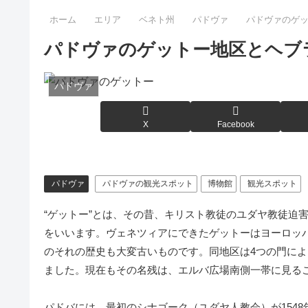
ホーム
エリア
ベネト州
パドヴァ
パドヴァのゲ
パドヴァのゲットー地区とヘブ
パドヴァ
X
Facebook
パドヴァ
パドヴァの観光スポット
博物館
観光スポット
“ゲットー”とは、その昔、キリスト教徒のユダヤ教徒迫
をいいます。ヴェネツィアにできたゲットーはヨーロッ
のそれの歴史も大変古いものです。同地区は4つの門に
ました。現在もその名残は、エルバ広場南側一帯に見る
パドバには、最初のシナゴーク（ユダヤ人教会）が154