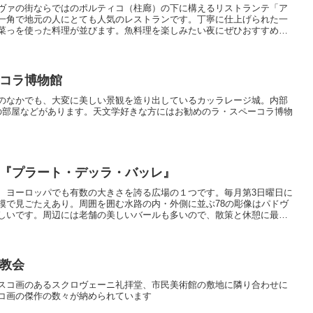
ヴァの街ならではのポルティコ（柱廊）の下に構えるリストランテ「ア
一角で地元の人にとても人気のレストランです。丁寧に仕上げられた一
菜っを使った料理が並びます。魚料理を楽しみたい夜にぜひおすすめの
コラ博物館
のなかでも、大変に美しい景観を造り出しているカッラレージ城。内部
の部屋などがあります。天文学好きな方にはお勧めのラ・スペーコラ博物
『プラート・デッラ・バッレ』
、ヨーロッパでも有数の大きさを誇る広場の１つです。毎月第3日曜日に
模で見ごたえあり。周囲を囲む水路の内・外側に並ぶ78の彫像はパドヴ
しいです。周辺には老舗の美しいバールも多いので、散策と休憩に最高
教会
スコ画のあるスクロヴェーニ礼拝堂、市民美術館の敷地に隣り合わせに
コ画の傑作の数々が納められています