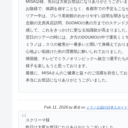
MISA😉様、先日は大変お世話になりありがとうござい
お陰様で、体調を崩すことなく、各都市での予定もこな
ツアー中は、ブレラ美術館のわかりやすい説明を聞きな
念願の文房具店訪問、DUOMOの奥の方までのステンド
感して、これをきっかけに更なる知識欲が高まりました
翌日のツアーの時には、夕方のDOUMOの中で運良くミ
ミラノは，スリの被害が一番多いと聞いて身構えており
心地よい垢抜けた街の雰囲気に酔いしれておりました。
帰国後、テレビでミラノオリンピックへ旅立つ選手たち
様子を楽しもうと思っております。
最後に、MISAさんのご健康と益々のご活躍を祈念して
本当にお世話になりありがとうございました。
Feb 11, 2026
by
匿名
on
ミラノ公認の日本人ガイド
スクリーマ様
昨日は大変お世話になりありがとうございました。