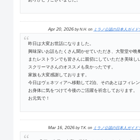
Apr 20, 2026
by
N.H.
on
ミラノ公認の日本人ガイド
昨日は大変お世話になりました。
興味深いお話もたくさん聞かせていただき、大聖堂や晩
またレストランでも皆さんに親切にしていただき美味し
スクリーマさんのオススメも良かったです。
家族も大変感謝しております。
今日はヴェネツィアへ移動して2泊、そのあとはフィレン
お身体に気をつけて今後のご活躍を祈念しております。
お元気で！
Mar 16, 2026
by
T.K.
on
ミラノ公認の日本人ガイド