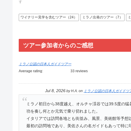
す
ワイナリー見学を含むツアー（24）
ミラノ出発のツアー（7）
ツアー参加者からのご感想
ミラノ公認の日本人ガイドツアー
Average rating:
33 reviews
Jul 8, 2026
by
H.A.
on
ミラノ公認の日本人ガイドツ
ミラノ初日から38度越え、オルチャ渓谷では39.5度の
功を奏し何とか元気で乗り切れました。
イタリアでは訪問各地とも街並み、風景、美術館等予想
最初の訪問地であり、美佐さんの名ガイドもあって特に