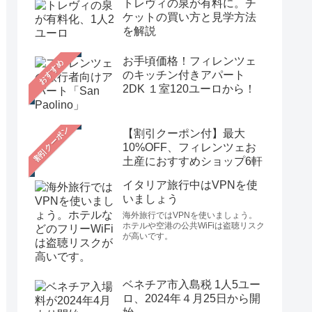
トレヴィの泉が有料に。チ
ケットの買い方と見学方法
を解説
お手頃価格！フィレンツェ
おすすめ
のキッチン付きアパート
2DK １室120ユーロから！
【割引クーポン付】最大
10%OFF、フィレンツェお
土産におすすめショップ6軒
イタリア旅行中はVPNを使
いましょう
海外旅行ではVPNを使いましょう。
ホテルや空港の公共WiFiは盗聴リスク
が高いです。
ベネチア市入島税 1人5ユー
ロ、2024年４月25日から開