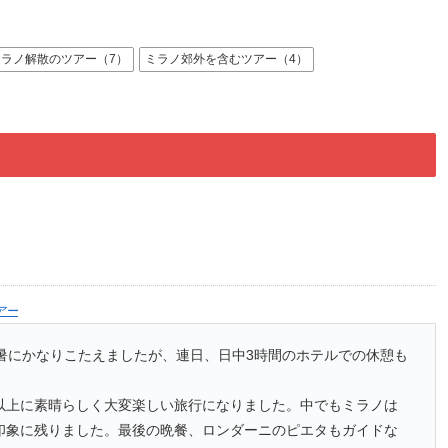
ミラノ解散のツアー（7）
ミラノ郊外を含むツアー（4）
アー
猛暑にかなりこたえましたが、連日、日中3時間のホテルでの休憩も
以上に素晴らしく大変楽しい旅行になりました。中でもミラノは
印象に残りました。最後の晩餐、ロンダーニのピエタもガイドな