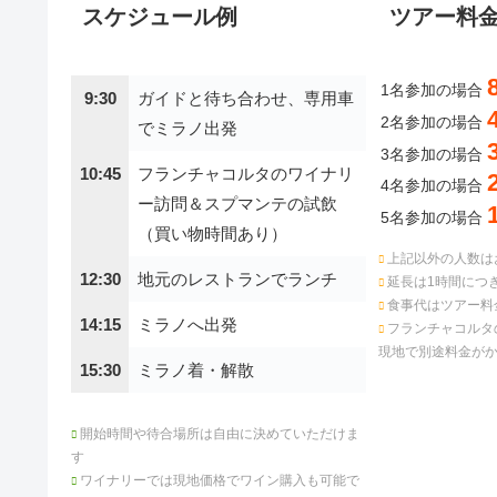
スケジュール例
ツアー料
1名参加の場合
9:30
ガイドと待ち合わせ、専用車
2名参加の場合
でミラノ出発
3名参加の場合
10:45
フランチャコルタのワイナリ
4名参加の場合
ー訪問＆スプマンテの試飲
5名参加の場合
（買い物時間あり）
上記以外の人数は
12:30
地元のレストランでランチ
延長は1時間につき
食事代はツアー料
14:15
ミラノへ出発
フランチャコルタ
現地で別途料金が
15:30
ミラノ着・解散
開始時間や待合場所は自由に決めていただけま
す
ワイナリーでは現地価格でワイン購入も可能で