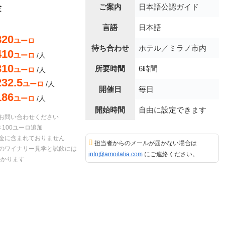
金
ご案内
日本語公認ガイド
言語
日本語
820
ユーロ
待ち合わせ
ホテル／ミラノ市内
410
ユーロ
/人
310
所要時間
6時間
ユーロ
/人
232.5
ユーロ
/人
開催日
毎日
186
ユーロ
/人
開始時間
自由に設定できます
お問い合わせください
100ユーロ追加
金に含まれておりません
担当者からのメールが届かない場合は
のワイナリー見学と試飲には
info@amoitalia.com
にご連絡ください。
かかります