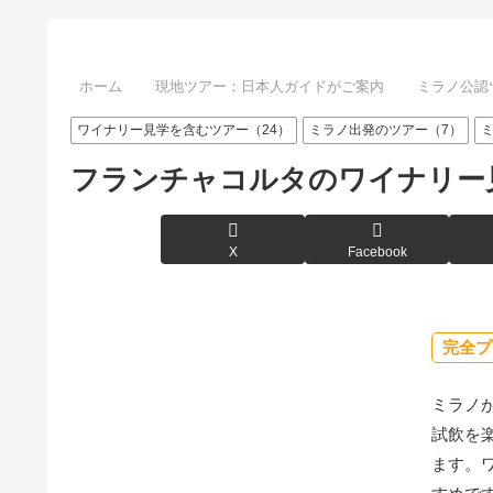
ホーム
現地ツアー：日本人ガイドがご案内
ミラノ公認
ワイナリー見学を含むツアー（24）
ミラノ出発のツアー（7）
フランチャコルタのワイナリー見
X
Facebook
完全プ
ミラノ
試飲を
ます。