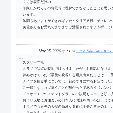
くては表面だけの
印象しかなくその背景等は理解できなかったことと思い
います。
体調もありますができればまたイタリア旅行にチャレン
美佐さんもお元気でますますご活躍されますよう祈って
May 25, 2026
by
R.T.
on
ミラノ公認の日本人ガイド
スクリーマ様
ミラノでは短い時間ではありましたが、お世話になりま
諦めかけていた《最後の晩餐》を鑑賞出来たことは、一
ナイフを握る手については、初めて耳にするお話でした
ご一緒しなければ味うことが無かったであろう《カンパ
ドゥオーモでのステンドグラスのご説明もスゥ～と頭に
何より現地にお住まいの日本人にお話を伺うのは、とて
ミラノでも春先の天候の急激な変化に十分ご留意の上、
ありがとうございました。