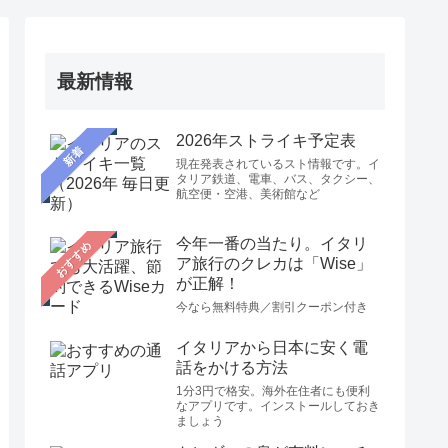
最新情報
2026年ストライキ予定表
新着
現在発表されているスト情報です。イ
タリア鉄道、電車、バス、タクシー、
航空便・空港、美術館など
今年一番の当たり。イタリ
おすすめ
ア旅行のクレカは「Wise」
が正解！
今なら無料特典／割引クーポン付き
イタリアから日本に安く電
話をかける方法
1分3円で格安。海外在住者にも便利
なアプリです。インストールしておき
ましょう