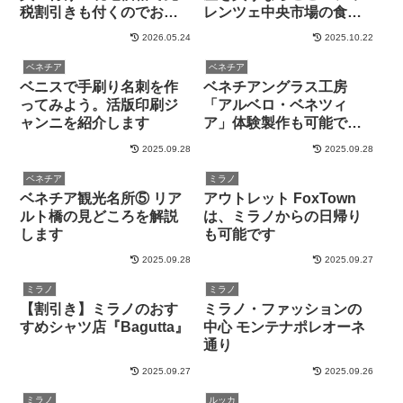
税割引きも付くのでお
レンツェ中央市場の食材
得！
店「クリスティーナ」
2026.05.24
2025.10.22
ベネチア
ベネチア
ベニスで手刷り名刺を作
ベネチアングラス工房
ってみよう。活版印刷ジ
「アルベロ・ベネツィ
ャンニを紹介します
ア」体験製作も可能です
（by 現地ガイド）
2025.09.28
2025.09.28
ベネチア
ミラノ
ベネチア観光名所⑤ リア
アウトレット FoxTown
ルト橋の見どころを解説
は、ミラノからの日帰り
します
も可能です
2025.09.28
2025.09.27
ミラノ
ミラノ
【割引き】ミラノのおす
ミラノ・ファッションの
すめシャツ店『Bagutta』
中心 モンテナポレオーネ
通り
2025.09.27
2025.09.26
ミラノ
ルッカ