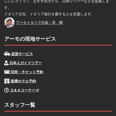
しいレストラン、おすすめホテル、日帰りツアーなどを提案しま
す。
イタリア文化、イタリア旅行を愛する人を支援します。
堂
アーモイタリア代表：堂 剛
アーモの現地サービス
送迎サービス
日本人ガイドツアー
切符・チケット予約
提携ホテル予約
Ｑ＆Ａコーナー
スタッフ一覧