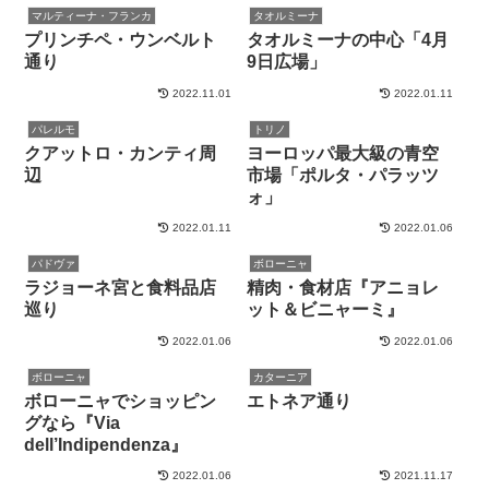
マルティーナ・フランカ
タオルミーナ
プリンチペ・ウンベルト
タオルミーナの中心「4月
通り
9日広場」
2022.11.01
2022.01.11
パレルモ
トリノ
クアットロ・カンティ周
ヨーロッパ最大級の青空
辺
市場「ポルタ・パラッツ
ォ」
2022.01.11
2022.01.06
パドヴァ
ボローニャ
ラジョーネ宮と食料品店
精肉・食材店『アニョレ
巡り
ット＆ビニャーミ』
2022.01.06
2022.01.06
ボローニャ
カターニア
ボローニャでショッピン
エトネア通り
グなら『Via
dell’Indipendenza』
2022.01.06
2021.11.17