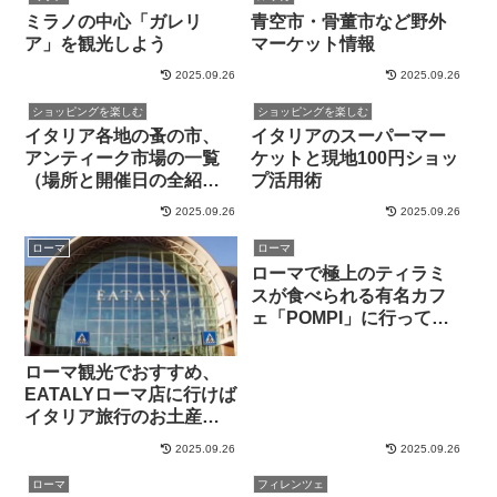
ミラノの中心「ガレリ
青空市・骨董市など野外
ア」を観光しよう
マーケット情報
2025.09.26
2025.09.26
ショッピングを楽しむ
ショッピングを楽しむ
イタリア各地の蚤の市、
イタリアのスーパーマー
アンティーク市場の一覧
ケットと現地100円ショッ
（場所と開催日の全紹
プ活用術
介）
2025.09.26
2025.09.26
ローマ
ローマ
ローマで極上のティラミ
スが食べられる有名カフ
ェ「POMPI」に行ってき
ました by 現地在住者
ローマ観光でおすすめ、
EATALYローマ店に行けば
イタリア旅行のお土産が
完璧です
2025.09.26
2025.09.26
ローマ
フィレンツェ