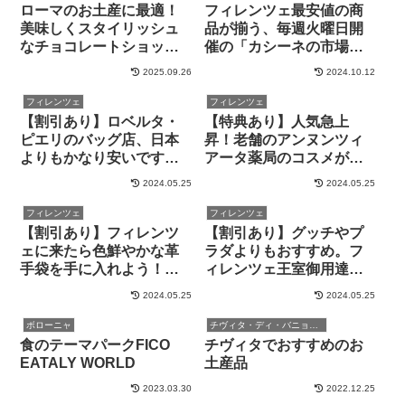
ローマのお土産に最適！
フィレンツェ最安値の商
美味しくスタイリッシュ
品が揃う、毎週火曜日開
なチョコレートショップ
催の「カシーネの市場」
「Quetzalcoatl
を紹介します by 現地在住
2025.09.26
2024.10.12
Chocolatier」
者
フィレンツェ
フィレンツェ
【割引あり】ロベルタ・
【特典あり】人気急上
ピエリのバッグ店、日本
昇！老舗のアンヌンツィ
よりもかなり安いです。
アータ薬局のコスメが魅
フィレンツェのオリジナ
力的。お土産にもどうぞ
2024.05.25
2024.05.25
ルバッグもあり
フィレンツェ
フィレンツェ
【割引あり】フィレンツ
【割引あり】グッチやプ
ェに来たら色鮮やかな革
ラダよりもおすすめ。フ
手袋を手に入れよう！老
ィレンツェ王室御用達の
舗手袋専門店「ルチアー
革バッグ「OTTINO」が素
2024.05.25
2024.05.25
ノ」を紹介します
晴らしい！
ボローニャ
チヴィタ・ディ・バニョレージョ
食のテーマパークFICO
チヴィタでおすすめのお
EATALY WORLD
土産品
2023.03.30
2022.12.25