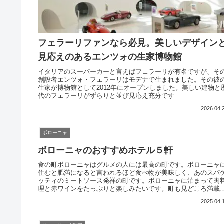
フェラーリファンなら必見。美しいデザイン
見応えのあるエンツォの生家博物館
イタリアのスーパーカーと言えばフェラーリが有名ですが、そ
創設者エンツォ・フェラーリはモデナで生まれました。その彼
生家が博物館として2012年にオープンしました。美しい建物と
代のフェラーリがずらりと並び見応え充分です
2026.04.
ボローニャ
ボローニャのおすすめホテル５軒
食の町ボローニャはグルメの人には最高の町です。ボローニャ
住むと肥満になると言われるほど食べ物が美味しく、あのスパ
ッティのミートソース発祥の町です。ボローニャに泊まって肉
理と赤ワインをたっぷりと楽しみたいです。町も見どころ満載
宿泊滞在の価値ありの町です。
2025.04.