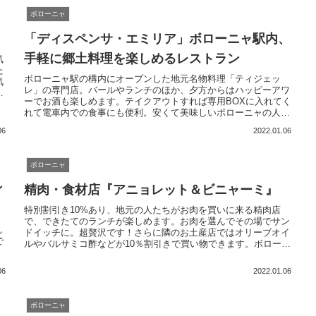
ボローニャ
「ディスペンサ・エミリア」ボローニャ駅内、
手軽に郷土料理を楽しめるレストラン
気
た
ボローニャ駅の構内にオープンした地元名物料理「ティジェッ
気
レ」の専門店。バールやランチのほか、夕方からはハッピーアワ
り
ーでお酒も楽しめます。テイクアウトすれば専用BOXに入れてく
美
れて電車内での食事にも便利。安くて美味しいボローニャの人気
グルメです。
06
2022.01.06
ボローニャ
ィ
精肉・食材店『アニョレット＆ビニャーミ』
特別割引き10%あり、地元の人たちがお肉を買いに来る精肉店
で、できたてのランチが楽しめます。お肉を選んでその場でサン
し
ドイッチに。超贅沢です！さらに隣のお土産店ではオリーブオイ
で
ルやバルサミコ酢などが10％割引きで買い物できます。ボローニ
ャの市場が集まる地区で美味しい・楽しいショッピングを満喫し
ましょう
06
2022.01.06
ボローニャ