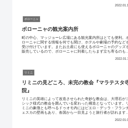
ーで日帰りで参加できます。お勧めですよ
2022.01.
ボローニャ
ボローニャの観光案内所
町の中心、マッジョーレ広場にある観光案内所はとても便利。
ローニャに関する情報を何でも聞け、ホテルや劇場の予約など
受け付けています。またお土産にも使えるボローニャのグッズ
販売しているので、ボローニャに到着したらまず立ち寄るのも
いでしょう。
2022.01.
リミニ
リミニの見どころ、未完の教会『マラテスタ
院』
リミニの英雄によって改造させられた奇妙な教会は、大理石が
シック様式の教会を囲んでいる変わった構造となっています。
ミニの象徴とも呼べるドゥオモ内にはピエロ・デッラ・フラン
ェスカの壁画もあり、各国から一目見ようと旅行者が訪れます
リミニに来たらこのマラテスタ寺院はぜひ一度訪れて欲しいで
2022.01.