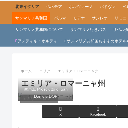
北東イタリア
ベネチア
ボルツァーノ
パドヴァ
ベ
サンマリノ共和国
パルマ
モデナ
サンレオ
リミニ
サンマリノ共和国について
サンマリノ行きバス
リベル
アンティキ・オルティ
サンマリノ共和国おすすめホテル
ホーム
エリア
エミリア・ロマーニャ州
エミリア・ロマーニャ州
生ハム Prosciutto di San
Daniele DOP
エミリア・ロマーニャ州
X
Facebook