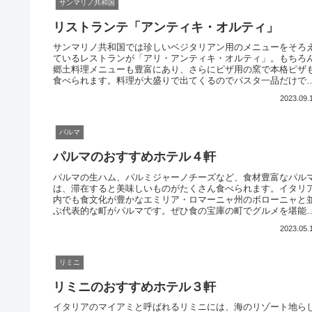
サンマリノ共和国
リストランテ「アンティキ・オルティ」
サンマリノ共和国では珍しいベジタリアン用のメニューをそろ
ているレストランが「アリ・アンティキ・オルティ」。もちろ
郷土料理メニューも豊富にあり、さらにピザ用の窯で本格ピザ
食べられます。料理が大盛りで出てくるのでパスタ一品だけで
おなかがいっぱいになります。シェアするのがおすすめです。
2023.09.
パルマ
パルマのおすすめホテル４軒
パルマの生ハム、パルミジャーノチーズなど、食材豊富なパル
は、滞在すると美味しいものがたくさん食べられます。イタリ
内でも食文化が豊かなエミリア・ロマーニャ州のボローニャと
ぶ代表的な町がパルマです。ぜひ食の宝庫の町でグルメを堪能
てみてください。宿泊することで美味しいディナーも堪能でき
2023.05.
すよ。
リミニ
リミニのおすすめホテル３軒
イタリアのマイアミと呼ばれるリミニには、海のリゾート地ら