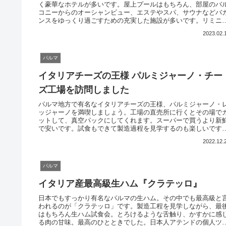
く豪華なホテルが多いです。屋上プールはもちろん、部屋のバ
コニーからのオーシャンビュー、エステやスパ、サウナなどバ
ンスをゆっくり過ごすための充実した施設が多いです。リミニ
行ったら普段泊まらないような豪華なホテルがお勧めです。料
2023.02.
も控えめです。
パルマ
イタリアチーズの王様 パルミジャーノ・チー
ズ工場を訪問しました
パルマ地方で有名なイタリアチーズの王様、パルミジャーノ・
ッジャーノを満喫しましょう。工場の直売所に行くとその場で
ットして、真空パックにしてくれます。スーパーで買うより新
で安いです。試食もできて製造過程を見学するのも楽しいです
日本人ガイドさんによるツアーもあります
2022.12.
パルマ
イタリア産最高級生ハム『クラテッロ』
日本でもすっかり有名なパルマの生ハム。その中でも最高級と
われるのが「クラテッロ」です。製造工程を見学しながら、最
はもちろん生ハム試食会。とろけるような舌触り、かすかに感
る肉の甘味。最高のひとときでした。日本人アテンドの個人ツ