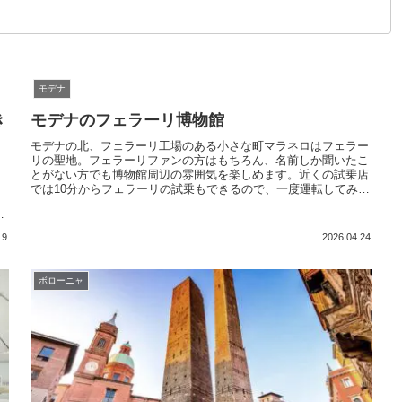
モデナ
き
モデナのフェラーリ博物館
モデナの北、フェラーリ工場のある小さな町マラネロはフェラー
リの聖地。フェラーリファンの方はもちろん、名前しか聞いたこ
とがない方でも博物館周辺の雰囲気を楽しめます。近くの試乗店
に
では10分からフェラーリの試乗もできるので、一度運転してみた
も
いという方にもおすすめ
マ
レ
19
2026.04.24
ボローニャ