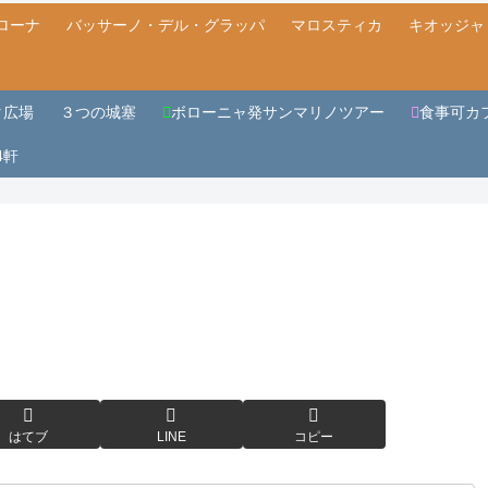
ローナ
バッサーノ・デル・グラッパ
マロスティカ
キオッジャ
タ広場
３つの城塞
ボローニャ発サンマリノツアー
食事可カフェ
4軒
はてブ
LINE
コピー