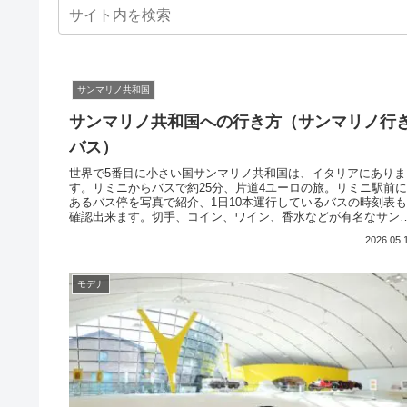
サンマリノ共和国
サンマリノ共和国への行き方（サンマリノ行
バス）
世界で5番目に小さい国サンマリノ共和国は、イタリアにありま
す。リミニからバスで約25分、片道4ユーロの旅。リミニ駅前
あるバス停を写真で紹介、1日10本運行しているバスの時刻表
確認出来ます。切手、コイン、ワイン、香水などが有名なサン
リノに一足伸ばして旅行してみよう。町の見どころ、美味しい
2026.05.
ストランも紹介します
モデナ