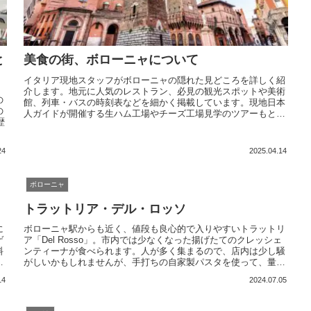
と
美食の街、ボローニャについて
イタリア現地スタッフがボローニャの隠れた見どころを詳しく紹
介します。地元に人気のレストラン、必見の観光スポットや美術
の
館、列車・バスの時刻表などを細かく掲載しています。現地日本
の
人ガイドが開催する生ハム工場やチーズ工場見学のツアーもとて
歴
も楽しくおすすめです。
24
2025.04.14
ボローニャ
トラットリア・デル・ロッソ
に
ボローニャ駅からも近く、値段も良心的で入りやすいトラットリ
ゲ
ア「Del Rosso」。市内では少なくなった揚げたてのクレッシェ
料
ンティーナが食べられます。人が多く集まるので、店内は少し騒
で
がしいかもしれませんが、手打ちの自家製パスタを使って、量も
多めで食べ応え満点です。 ぜひボローニャの味を楽しんでくださ
14
2024.07.05
い。