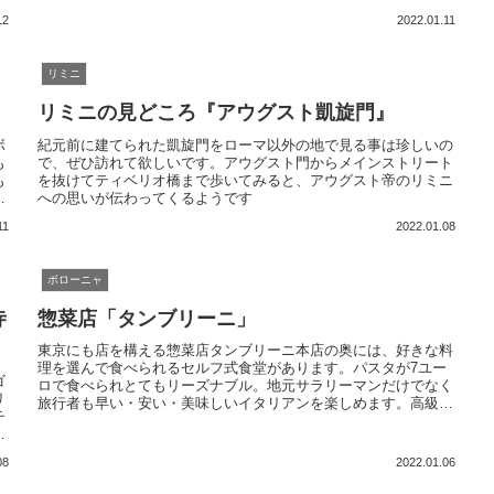
ーにはパスタにしても肉料理にしてもボローニャの伝統料理がず
12
2022.01.11
らり。
リミニ
リミニの見どころ『アウグスト凱旋門』
ボ
紀元前に建てられた凱旋門をローマ以外の地で見る事は珍しいの
も
で、ぜひ訪れて欲しいです。アウグスト門からメインストリート
も
を抜けてティベリオ橋まで歩いてみると、アウグスト帝のリミニ
良
への思いが伝わってくるようです
11
2022.01.08
ボローニャ
寺
惣菜店「タンブリーニ」
東京にも店を構える惣菜店タンブリーニ本店の奥には、好きな料
理を選んで食べられるセルフ式食堂があります。パスタが7ユー
ゴ
ロで食べられとてもリーズナブル。地元サラリーマンだけでなく
リ
旅行者も早い・安い・美味しいイタリアンを楽しめます。高級レ
チ
ストランにはない地元の味を堪能ください。
。
す
08
2022.01.06