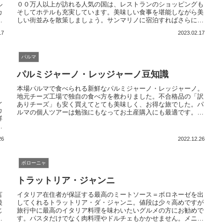
ル
００万人以上が訪れる人気の国は、レストランのショッピングも
カ
そしてホテルも充実しています。美味しい食事を堪能しながら美
に
しい街並みを散策しましょう。サンマリノに宿泊すればさらに旅
金
が充実するでしょう。
17
2023.02.17
パルマ
パルミジャーノ・レッジャーノ豆知識
本場パルマで食べられる新鮮なパルミジャーノ・レッジャーノ。
地元チーズ工場で独自の食べ方を教わりました。不合格品の「訳
レ
ありチーズ」も安く買えてとても美味しく、お得な旅でした。パ
カ
ルマの個人ツアーは勉強にもなってお土産購入にも最適です。ア
鮮
ーモイタリアではパルミジャーノ工場への日帰りツアーも開催し
。
ています。
26
2022.12.26
ボローニャ
トラットリア・ジャンニ
言
イタリア在住者が保証する最高のミートソース＝ボロネーゼを出
後
してくれるトラットリア・ダ・ジャンニ。値段は少々高めですが
じ
旅行中に最高のイタリア料理を味わいたいグルメの方にお勧めで
ア
す。パスタだけでなく肉料理やドルチェもかかせません。メニュ