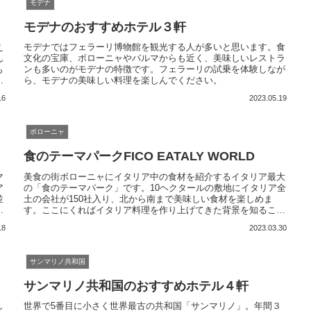
モデナ
モデナのおすすめホテル３軒
え
モデナではフェラーリ博物館を観光する人が多いと思います。食
ん
文化の宝庫、ボローニャやパルマからも近く、美味しいレストラ
も
ンも多いのがモデナの特徴です。フェラーリの試乗を体験しなが
も
ら、モデナの美味しい料理を楽しんでください。
16
2023.05.19
ボローニャ
食のテーマパークFICO EATALY WORLD
マ
美食の街ボローニャにイタリア中の食材を紹介するイタリア最大
ア
の「食のテーマパーク」です。10ヘクタールの敷地にイタリア全
並
土の会社が150社入り、北から南まで美味しい食材を楽しめま
し
す。ここにくればイタリア料理を作り上げてきた背景を知ること
ま
ができます！イタリア中の食材、料理を食べ歩き、満喫したい方
18
2023.03.30
におすすめです。
サンマリノ共和国
サンマリノ共和国のおすすめホテル４軒
し
世界で5番目に小さく世界最古の共和国「サンマリノ」。年間３