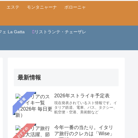
エステ
モンタニャーナ
ボローニャ
 La Gatta
リストランテ・チェーザレ
最新情報
2026年ストライキ予定表
新着
現在発表されているスト情報です。イ
タリア鉄道、電車、バス、タクシー、
航空便・空港、美術館など
今年一番の当たり。イタリ
おすすめ
ア旅行のクレカは「Wise」