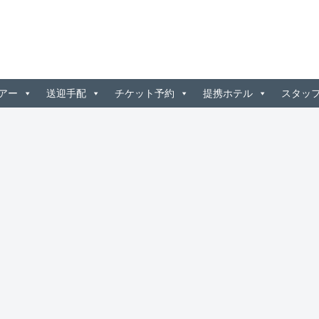
アー
送迎手配
チケット予約
提携ホテル
スタッ