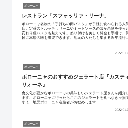
ボローニャ
レストラン「スフォッリァ・リーナ」
ボローニャ名物の「手打ちの卵パスタ」が手軽に食べられる人
店。定番のトルッテッリーニやミートソースのほか果物を使っ
変わり種パスタも魅力です。盛り付けも美しく料金も手頃で、
軽に本場の味を堪能できます。地元の人たちも集まる近年流行
のレストランです。美食の町ボローニャに来たら、ぜひ本場の
味しい料理を楽しんでください。
2022.01.
ボローニャ
ボローニャのおすすめジェラート店『カステ
リオーネ』
食文化が豊かなボローニャの美味しいジェラート屋さんを紹介
ます。ボローニャに行ったらここのジェラートを食べなきゃ損
すよ、地元ボローニャ在住者がお勧めします
2022.01.
ボローニャ