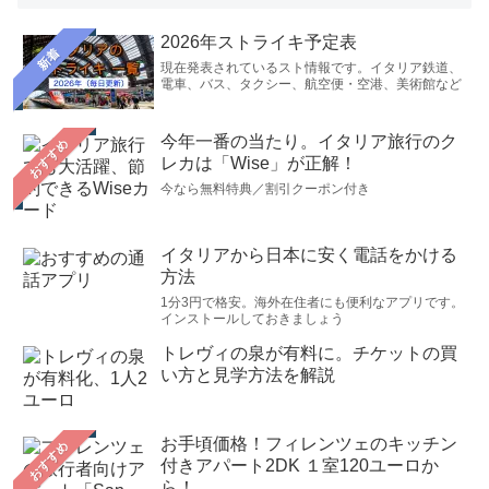
2026年ストライキ予定表
新着
現在発表されているスト情報です。イタリア鉄道、
電車、バス、タクシー、航空便・空港、美術館など
今年一番の当たり。イタリア旅行のク
おすすめ
レカは「Wise」が正解！
今なら無料特典／割引クーポン付き
イタリアから日本に安く電話をかける
方法
1分3円で格安。海外在住者にも便利なアプリです。
インストールしておきましょう
トレヴィの泉が有料に。チケットの買
い方と見学方法を解説
お手頃価格！フィレンツェのキッチン
おすすめ
付きアパート2DK １室120ユーロか
ら！