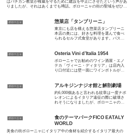
はバチカン教皇が権威を守るために建設を中止にさせたという声があ
りましたが、それはあくまでも噂話。ボローニャの街の聖域をぜひ訪
れて見てください
惣菜店「タンブリーニ」
ボローニャ
東京にも店を構える惣菜店タンブリーニ
本店の奥には、好きな料理を選んで食べ
られるセルフ式食堂があります。パスタ
が7ユーロで食べられとてもリーズナブ
ル。地元サラリーマンだけでなく旅行者
も早い・安い・美味しいイタリアンを楽
Osteria Vini d’Italia 1954
ボローニャ
しめます。高級レストランにはない地元
ボローニャでお勧めのワイン酒屋・エノ
の味を堪能ください。
テカ「ヴィーニ・ディタリア」は店内入
り口付近には壁一面にワインボトルがぎ
っしり。木造りの長テーブルで肩を寄せ
合い食事をしながらおいしいワインを一
本空ける。レストランとはちょっと違う
アルキジンナジオ館と解剖劇場
ボローニャ
庶民的な夜をゆっくり過ごしたい若者に
約6,000個あると言われる紋章は一度ナポ
お勧めです。
レオンによるイタリア遠征の際に破壊さ
れそうになりましたが、ボローニャの美
術団体が一時的に白い漆喰を塗ることで
現在まで保たれることになりました。何
度行っても新しい発見ができる場所で、
食のテーマパークFICO EATALY
ボローニャ
ボローニャでの一番のおすすめスポット
WORLD
です
美食の街ボローニャにイタリア中の食材を紹介するイタリア最大の