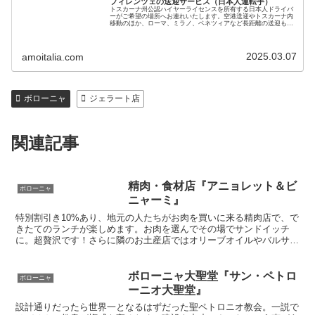
フィレンツェの送迎サービス（日本人運転手）
トスカーナ州公認ハイヤーライセンスを所有する日本人ドライバ
ーがご希望の場所へお連れいたします。空港送迎やトスカーナ内
移動のほか、ローマ、ミラノ、ベネツィアなど長距離の送迎も可
能です。黒塗りベンツで7名までご利用いただけます。料金も手
頃で安心です
2025.03.07
amoitalia.com
ボローニャ
ジェラート店
関連記事
精肉・食材店『アニョレット＆ビ
ボローニャ
ニャーミ』
特別割引き10%あり、地元の人たちがお肉を買いに来る精肉店で、で
きたてのランチが楽しめます。お肉を選んでその場でサンドイッチ
に。超贅沢です！さらに隣のお土産店ではオリーブオイルやバルサミ
コ酢などが10％割引きで買い物できます。ボローニャの市場が集ま
る地区で美味しい・楽しいショッピングを満喫しましょう
ボローニャ大聖堂『サン・ペトロ
ボローニャ
ーニオ大聖堂』
設計通りだったら世界一となるはずだった聖ペトロニオ教会。一説で