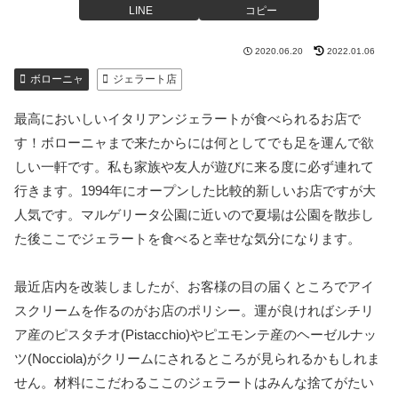
LINE
コピー
2020.06.20
2022.01.06
ボローニャ
ジェラート店
最高においしいイタリアンジェラートが食べられるお店で
す！ボローニャまで来たからには何としてでも足を運んで欲
しい一軒です。私も家族や友人が遊びに来る度に必ず連れて
行きます。1994年にオープンした比較的新しいお店ですが大
人気です。マルゲリータ公園に近いので夏場は公園を散歩し
た後ここでジェラートを食べると幸せな気分になります。
最近店内を改装しましたが、お客様の目の届くところでアイ
スクリームを作るのがお店のポリシー。運が良ければシチリ
ア産のピスタチオ(Pistacchio)やピエモンテ産のヘーゼルナッ
ツ(Nocciola)がクリームにされるところが見られるかもしれま
せん。材料にこだわるここのジェラートはみんな捨てがたい