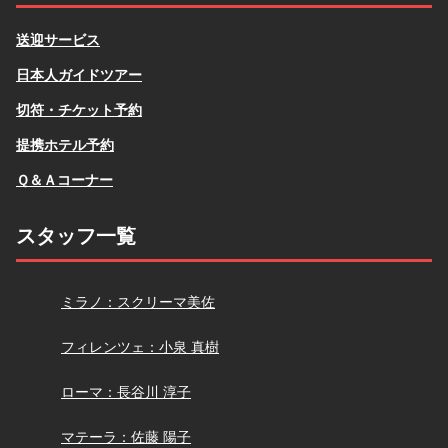
送迎サービス
日本人ガイドツアー
切符・チケット予約
提携ホテル予約
Ｑ＆Ａコーナー
スタッフ一覧
スクリーマ
ミラノ：スクリーマ美佐
小泉
フィレンツェ：小泉 真樹
長谷川
ローマ：長谷川 淳子
佐藤
マテーラ：佐藤 陽子