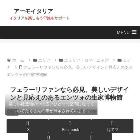
アーモイタリア
イタリアを楽しもう♡旅をサポート
MENU
ホーム
エリア
エミリア・ロマーニャ州
モデ
ナ
フェラーリファンなら必見。美しいデザインと見応えのある
エンツォの生家博物館
フェラーリファンなら必見。美しいデザイ
ンと見応えのあるエンツォの生家博物館
美しい建造物の中は広いひとつの空間になって
いてたくさんの車が展示されています
モデナ
X
Facebook
はてブ