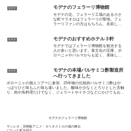
モデナのフェラーリ博物館
モデナ
モデナの北、フェラーリ工場のある小さ
な町マラネロはフェラーリの聖地。フェ
ラーリファンの方はもちろん、名前しか
聞いたことがない方でも博物館周辺の雰
囲気を楽しめます。近くの試乗店では10
分からフェラーリの試乗もできるので、
モデナのおすすめホテル３軒
モデナ
一度運転してみたいという方にもおすす
モデナではフェラーリ博物館を観光する
め
人が多いと思います。食文化の宝庫、ボ
ローニャやパルマからも近く、美味しい
レストランも多いのがモデナの特徴で
す。フェラーリの試乗を体験しながら、
モデナの美味しい料理を楽しんでくださ
モデナの本場バルサミコ酢製造所
モデナ
い。
へ行ってきました
ボローニャの個人ツアーに参加、25年物の伝統的バルサミコ酢はや
っぱりひと味もふた味も違いました。酸味が少なくとろりとした舌触
り、肉や魚料理だけでなく、ジェラートやイチゴなどにかけてもおい
しいです。バルサミコ酢の製造工程で出る「SABA」もお土産で買え
ます。
モデナのフェラーリ博物館
サンレオ：宮崎駿アニメ・カリオストロの城の舞台
になった町を紹介