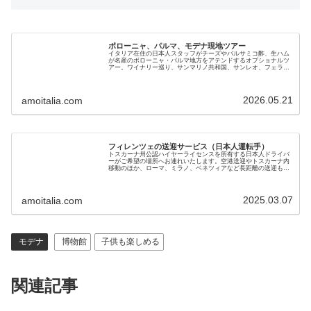
ボローニャ、パルマ、モデナ現地ツアー
イタリア在住の日本人スタッフがチーズやバルサミコ酢、生ハム
が名産のボローニャ・パルマ地方をアテンドするオプショナルツ
アー。ワイナリー巡り、サンマリノ共和国、サンレオ、フェラー
リ博物館、ランボルギーニ博物館なども専用車で案内。日本人ガ
イドで安心
2026.05.21
amoitalia.com
フィレンツェの送迎サービス（日本人運転手）
トスカーナ州公認ハイヤーライセンスを所有する日本人ドライバ
ーがご希望の場所へお連れいたします。空港送迎やトスカーナ内
移動のほか、ローマ、ミラノ、ベネツィアなど長距離の送迎も可
能です。黒塗りベンツで7名までご利用いただけます。料金も手
頃で安心です
2025.03.07
amoitalia.com
モデナ
博物館
子供も楽しめる
関連記事