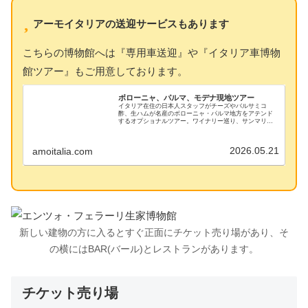
アーモイタリアの送迎サービスもあります
こちらの博物館へは『専用車送迎』や『イタリア車博物
館ツアー』もご用意しております。
ボローニャ、パルマ、モデナ現地ツアー
イタリア在住の日本人スタッフがチーズやバルサミコ
酢、生ハムが名産のボローニャ・パルマ地方をアテンド
するオプショナルツアー。ワイナリー巡り、サンマリノ
共和国、サンレオ、フェラーリ博物館、ランボルギーニ
博物館なども専用車で案内。日本人ガイドで安心
2026.05.21
amoitalia.com
新しい建物の方に入るとすぐ正面にチケット売り場があり、そ
の横にはBAR(バール)とレストランがあります。
チケット売り場