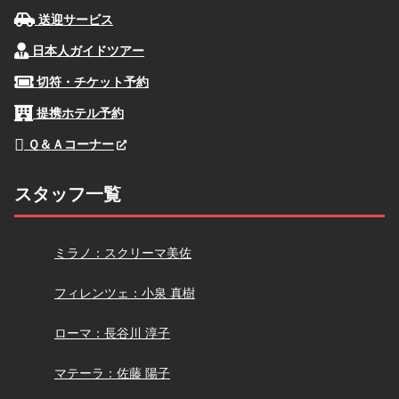
送迎サービス
日本人ガイドツアー
切符・チケット予約
提携ホテル予約
Ｑ＆Ａコーナー
スタッフ一覧
スクリーマ
ミラノ：スクリーマ美佐
小泉
フィレンツェ：小泉 真樹
長谷川
ローマ：長谷川 淳子
佐藤
マテーラ：佐藤 陽子