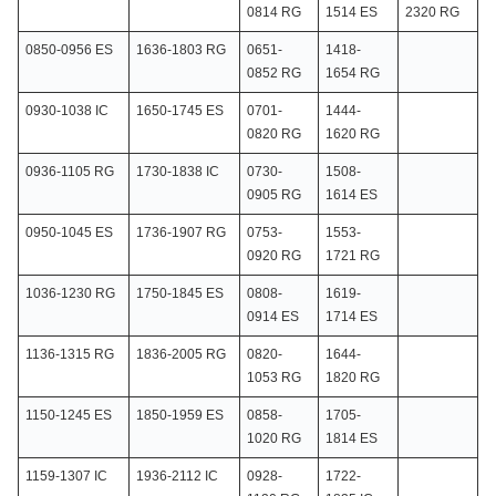
0814 RG
1514 ES
2320 RG
0850-0956 ES
1636-1803 RG
0651-
1418-
0852 RG
1654 RG
0930-1038 IC
1650-1745 ES
0701-
1444-
0820 RG
1620 RG
0936-1105 RG
1730-1838 IC
0730-
1508-
0905 RG
1614 ES
0950-1045 ES
1736-1907 RG
0753-
1553-
0920 RG
1721 RG
1036-1230 RG
1750-1845 ES
0808-
1619-
0914 ES
1714 ES
1136-1315 RG
1836-2005 RG
0820-
1644-
1053 RG
1820 RG
1150-1245 ES
1850-1959 ES
0858-
1705-
1020 RG
1814 ES
1159-1307 IC
1936-2112 IC
0928-
1722-