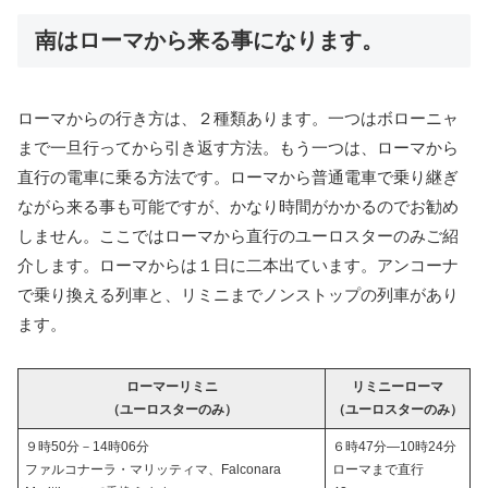
南はローマから来る事になります。
ローマからの行き方は、２種類あります。一つはボローニャ
まで一旦行ってから引き返す方法。もう一つは、ローマから
直行の電車に乗る方法です。ローマから普通電車で乗り継ぎ
ながら来る事も可能ですが、かなり時間がかかるのでお勧め
しません。ここではローマから直行のユーロスターのみご紹
介します。ローマからは１日に二本出ています。アンコーナ
で乗り換える列車と、リミニまでノンストップの列車があり
ます。
ローマーリミニ
リミニーローマ
（ユーロスターのみ）
（ユーロスターのみ）
９時50分－14時06分
６時47分―10時24分
ファルコナーラ・マリッティマ、Falconara
ローマまで直行