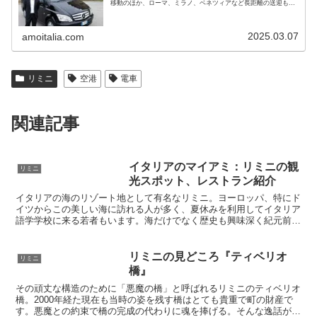
移動のほか、ローマ、ミラノ、ベネツィアなど長距離の送迎も可
能です。黒塗りベンツで7名までご利用いただけます。料金も手
頃で安心です
2025.03.07
amoitalia.com
リミニ
空港
電車
関連記事
イタリアのマイアミ：リミニの観
リミニ
光スポット、レストラン紹介
イタリアの海のリゾート地として有名なリミニ。ヨーロッパ、特にド
イツからこの美しい海に訪れる人が多く、夏休みを利用してイタリア
語学学校に来る若者もいます。海だけでなく歴史も興味深く紀元前6
世紀の古い町でもあります。サンマリノ共和国への玄関口として知ら
れていますが、リミニ自体も１日では見きれない観光スポットがあり
ます。
リミニの見どころ『ティベリオ
リミニ
橋』
その頑丈な構造のために「悪魔の橋」と呼ばれるリミニのティベリオ
橋。2000年経た現在も当時の姿を残す橋はとても貴重で町の財産で
す。悪魔との約束で橋の完成の代わりに魂を捧げる。そんな逸話が信