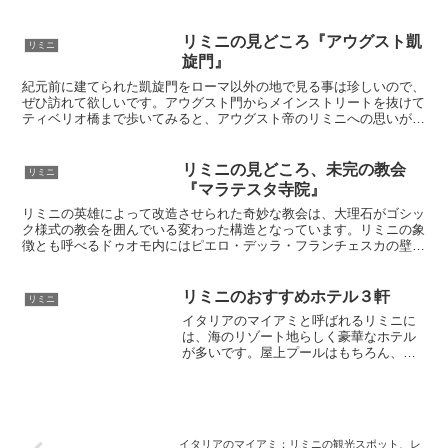
じられる必見の建造物です。サンマリノ共和国に行く前にぜひリミニ
に立ち寄ってみましょう
リミニの見どころ『アウグスト凱
リミニ
旋門』
紀元前に建てられた凱旋門をローマ以外の地で見る事は珍しいので、
ぜひ訪れて欲しいです。アウグスト門からメインストリートを抜けて
ティベリオ橋まで歩いてみると、アウグスト帝のリミニへの思いが伝
わってくるようです
リミニの見どころ、未完の教会
リミニ
『マラテスタ寺院』
リミニの英雄によって改造させられた奇妙な教会は、大理石がゴシッ
ク様式の教会を囲んでいる変わった構造となっています。リミニの象
徴とも呼べるドゥオモ内にはピエロ・デッラ・フランチェスカの壁画
もあり、各国から一目見ようと旅行者が訪れます。リミニに来たらこ
のマラテスタ寺院はぜひ一度訪れて欲しいです
リミニのおすすめホテル３軒
リミニ
イタリアのマイアミと呼ばれるリミニに
は、海のリゾート地らしく豪華なホテル
が多いです。屋上プールはもちろん、部
屋のバルコニーからのオーシャンビュ
ー、エステやスパ、サウナなどバカンス
をゆっくり過ごすための充実した施設が
多いです。リミニに行ったら普段泊まら
ないような豪華なホテルがお勧めです。
イタリアのマイアミ：リミニの観光スポット、レ