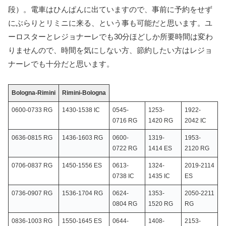
段）。電車はひんぱんに出ていますので、事前に予約をせず
にぶらりとリミニに来る、という事も可能だと思います。ユ
ーロスターとレジョナーレでも30分ほどしか所要時間は変わ
りませんので、時間を気にしない方、節約したい方はレジョ
ナーレでも十分だと思います。
Bologna-Rimini
Rimini-Bologna
0600-0733 RG
1430-1538 IC
0545-
1253-
1922-
0716 RG
1420 RG
2042 IC
0636-0815 RG
1436-1603 RG
0600-
1319-
1953-
0722 RG
1414 ES
2120 RG
0706-0837 RG
1450-1556 ES
0613-
1324-
2019-2114
0738 IC
1435 IC
ES
0736-0907 RG
1536-1704 RG
0624-
1353-
2050-2211
0804 RG
1520 RG
RG
0836-1003 RG
1550-1645 ES
0644-
1408-
2153-