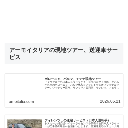
アーモイタリアの現地ツアー、送迎車サー
ビス
ボローニャ、パルマ、モデナ現地ツアー
イタリア在住の日本人スタッフがチーズやバルサミコ酢、生ハム
が名産のボローニャ・パルマ地方をアテンドするオプショナルツ
アー。ワイナリー巡り、サンマリノ共和国、サンレオ、フェラー
リ博物館、ランボルギーニ博物館なども専用車で案内。日本人ガ
イドで安心
2026.05.21
amoitalia.com
フィレンツェの送迎サービス（日本人運転手）
トスカーナ州公認ハイヤーライセンスを所有する日本人ドライバ
ーがご希望の場所へお連れいたします。空港送迎やトスカーナ内