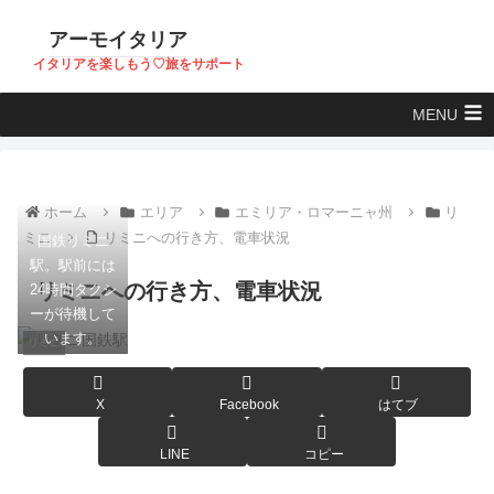
アーモイタリア
イタリアを楽しもう♡旅をサポート
MENU
ホーム
エリア
エミリア・ロマーニャ州
リ
ミニ
リミニへの行き方、電車状況
国鉄リミニ
駅。駅前には
リミニへの行き方、電車状況
24時間タクシ
ーが待機して
います。
リミニ
X
Facebook
はてブ
LINE
コピー