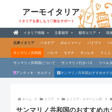
アーモイタリア
イタリアを楽しもう♡旅をサポート
イタリア情報
主要都市
都市エリア
現
北東イタリア
ベネチア
ボルツァーノ
パドヴァ
ベ
サンマリノ共和国
パルマ
モデナ
サンレオ
リミニ
サンマリノ共和国について
サンマリノ行きバス
リベル
アンティキ・オルティ
サンマリノ共和国おすすめホテル
ホーム
エリア
エミリア・ロマーニャ州
サンマリノ共和国のおすすめホ