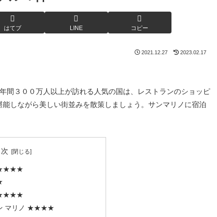
はてブ
LINE
コピー
2021.12.27
2023.02.17
。年間３００万人以上が訪れる人気の国は、レストランのショッピ
堪能しながら美しい街並みを散策しましょう。サンマリノに宿泊
目次
★★★★
★
★★★★
ン マリノ ★★★★