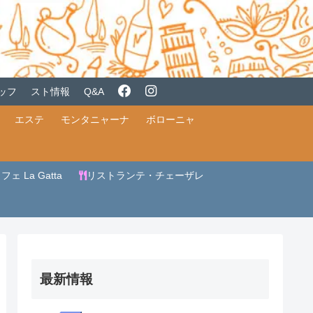
ッフ
スト情報
Q&A
エステ
モンタニャーナ
ボローニャ
ェ La Gatta
リストランテ・チェーザレ
最新情報