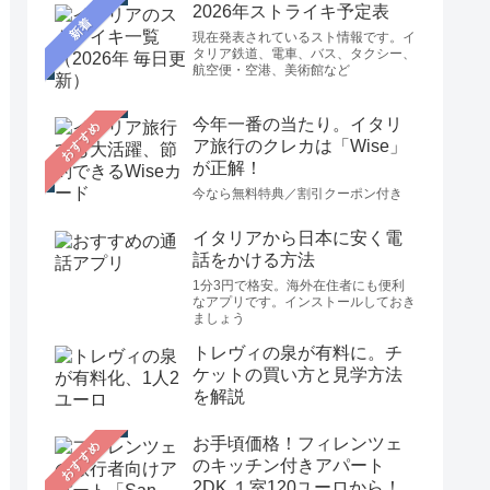
2026年ストライキ予定表
新着
現在発表されているスト情報です。イ
タリア鉄道、電車、バス、タクシー、
航空便・空港、美術館など
今年一番の当たり。イタリ
おすすめ
ア旅行のクレカは「Wise」
が正解！
今なら無料特典／割引クーポン付き
イタリアから日本に安く電
話をかける方法
1分3円で格安。海外在住者にも便利
なアプリです。インストールしておき
ましょう
トレヴィの泉が有料に。チ
ケットの買い方と見学方法
を解説
お手頃価格！フィレンツェ
おすすめ
のキッチン付きアパート
2DK １室120ユーロから！