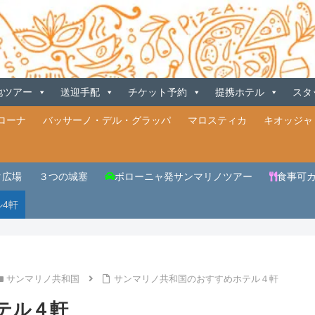
地ツアー
送迎手配
チケット予約
提携ホテル
スタ
ローナ
バッサーノ・デル・グラッパ
マロスティカ
キオッジャ
タ広場
３つの城塞
ボローニャ発サンマリノツアー
食事可カフ
4軒
サンマリノ共和国
サンマリノ共和国のおすすめホテル４軒
テル４軒