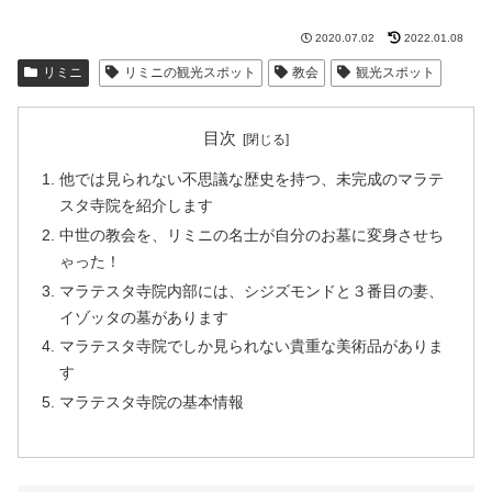
2020.07.02
2022.01.08
リミニ
リミニの観光スポット
教会
観光スポット
目次
他では見られない不思議な歴史を持つ、未完成のマラテ
スタ寺院を紹介します
中世の教会を、リミニの名士が自分のお墓に変身させち
ゃった！
マラテスタ寺院内部には、シジズモンドと３番目の妻、
イゾッタの墓があります
マラテスタ寺院でしか見られない貴重な美術品がありま
す
マラテスタ寺院の基本情報