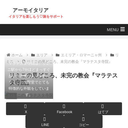
アーモイタリア
イタリアを楽しもう♡旅をサポート
MENU
ホーム
エリア
エミリア・ロマーニャ州
リ
ミニ
リミニの見どころ、未完の教会『マラテスタ寺院』
マラテスタ寺院は、リミ
ニ駅から7分ほどまっすぐ
リミニの見どころ、未完の教会『マラテス
歩いた左側にあります。
タ寺院』
リミニの大聖堂でとても
特徴的な外観をしていま
す。
リミニ
X
Facebook
はてブ
LINE
コピー