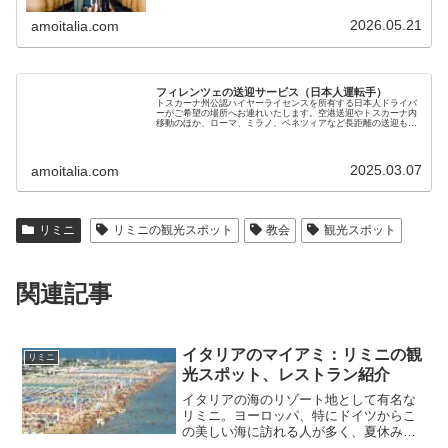
2026.05.21
amoitalia.com
フィレンツェの送迎サービス（日本人運転手）
トスカーナ州公認ハイヤーライセンスを所有する日本人ドライバ
ーがご希望の場所へお連れいたします。空港送迎やトスカーナ内
移動のほか、ローマ、ミラノ、ベネツィアなど長距離の送迎も可
能です。黒塗りベンツで7名までご利用いただけます。料金も手
頃で安心です
2025.03.07
amoitalia.com
リミニ
リミニの観光スポット
教会
観光スポット
関連記事
イタリアのマイアミ：リミニの観
リミニ
光スポット、レストラン紹介
イタリアの海のリゾート地として有名な
リミニ。ヨーロッパ、特にドイツからこ
の美しい海に訪れる人が多く、夏休みを
利用してイタリア語学学校に来る若者も