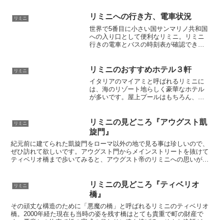
います。海だけでなく歴史も興味深く紀
元前6世紀の古い町でもあります。サンマ
リミニへの行き方、電車状況
リミニ
リノ共和国への玄関口として知られてい
世界で5番目に小さい国サンマリノ共和国
ますが、リミニ自体も１日では見きれな
への入り口として便利なリミニ。リミニ
い観光スポットがあります。
行きの電車とバスの時刻表が確認できま
す。イタリア旅行では事前にきちんと時
刻確認をしていくと安心。インフォメー
ションセンターの連絡先や空港バスなど
リミニのおすすめホテル３軒
リミニ
の情報も満載です
イタリアのマイアミと呼ばれるリミニに
は、海のリゾート地らしく豪華なホテル
が多いです。屋上プールはもちろん、部
屋のバルコニーからのオーシャンビュ
ー、エステやスパ、サウナなどバカンス
をゆっくり過ごすための充実した施設が
リミニの見どころ『アウグスト凱
リミニ
多いです。リミニに行ったら普段泊まら
旋門』
ないような豪華なホテルがお勧めです。
紀元前に建てられた凱旋門をローマ以外の地で見る事は珍しいので、
料金も控えめです。
ぜひ訪れて欲しいです。アウグスト門からメインストリートを抜けて
ティベリオ橋まで歩いてみると、アウグスト帝のリミニへの思いが伝
わってくるようです
リミニの見どころ『ティベリオ
リミニ
橋』
その頑丈な構造のために「悪魔の橋」と呼ばれるリミニのティベリオ
橋。2000年経た現在も当時の姿を残す橋はとても貴重で町の財産で