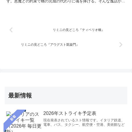
す。悪魔との約束で橋の完成の代わりに魂を捧げる。そんな逸話が信
じられる必見の建造物です。サンマリノ共和国に行く前にぜひリミニ
に立ち寄ってみましょう
リミニの見どころ『ティベリオ橋』
リミニの見どころ『アウグスト凱旋門』
最新情報
2026年ストライキ予定表
新着
現在発表されているスト情報です。イタリア鉄道、
電車、バス、タクシー、航空便・空港、美術館など