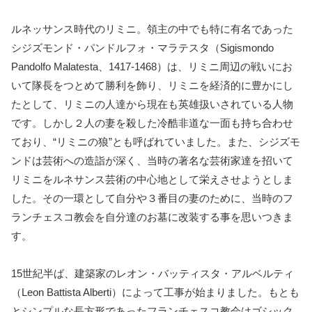
ルネッサンス時代のリミニ。領主の中でも特に有名であった
シジズモンド・パンドルフォ・マラテスタ（Sigismondo
Pandolfo Malatesta、1417-1468）は、リミニ周辺の戦いにお
いて隊長をつとめて勝利を飾り、リミニを経済的に豊かにし
たとして、リミニの人達から現在も英雄扱いされている人物
です。しかし２人の妻を殺した冷酷非道な一面も持ち合わせ
ており、“リミニの狼”とも呼ばれていました。また、シジズモ
ンドは芸術への造詣が深く、当時の著名な芸術家達を招いて
リミニをルネサンス芸術の中心地として栄えさせようとしま
した。その一環として自分や３番目の妻のために、当時のフ
ランチェスコ教会を自分達のお墓に改装する事を思いつきま
す。
15世紀半ば、建築家のレオン・バッティスタ・アルベルティ
（Leon Battista Alberti）によって工事が始まりました。もとも
とシンプルな長方形であったフランチェスコ教会はゴシック