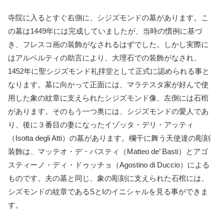
寺院に入るとすぐ右側に、シジズモンドの墓があります。こ
の墓は1449年には完成していましたが、当時の慣例に基づ
き、フレスコ画の装飾がなされるはずでした。しかし実際に
はアルベルティの助言により、大理石での装飾がなされ、
1452年に聖シジズモンド礼拝堂として正式に認められる事と
なります。墓に向かって正面には、マラテスタ家が好んで使
用した象の紋章に支えられたシジズモンド像、左側には石棺
があります。そのもう一つ奥には、シジズモンドの愛人であ
り、後に３番目の妻になったイゾッタ・デリ・アッティ
（Isotta degli Atti）の墓があります。欄干に舞う天使達の彫刻
装飾は、マッテオ・デ・パスティ（Matteo de’ Basti）とアゴ
スティーノ・ディ・ドゥッチョ（Agostino di Duccio）による
ものです。夫の墓と同じ、象の彫刻に支えられた石棺には、
シズモンドの紋章であるSとIのイニシャルを見る事ができま
す。