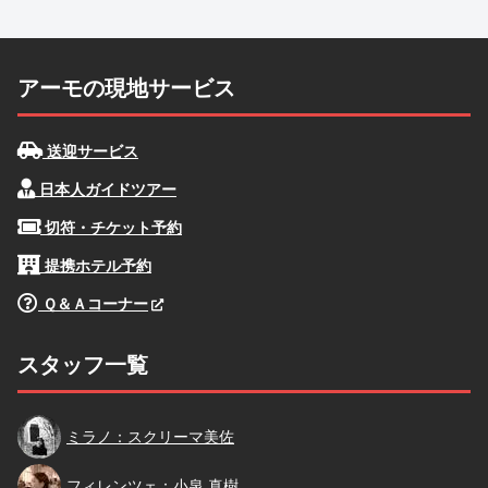
アーモの現地サービス
送迎サービス
日本人ガイドツアー
切符・チケット予約
提携ホテル予約
Ｑ＆Ａコーナー
スタッフ一覧
スクリーマ
ミラノ：スクリーマ美佐
小泉
フィレンツェ：小泉 真樹