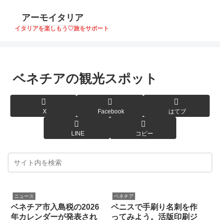
アーモイタリア
イタリアを楽しもう♡旅をサポート
ベネチアの観光スポット
X
Facebook
はてブ
LINE
コピー
ニュース
ベネチア
ベネチア市入島税の2026
ベニスで手刷り名刺を作
年カレンダーが発表され
ってみよう。活版印刷ジ