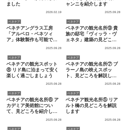
ました
ャンニを紹介します
2026.02.19
2025.09.28
ベネチア
ベネチア
ベネチアングラス工房
ベネチアの観光名所⑨ 貴
「アルベロ・ベネツィ
族の邸宅「ヴィッラ・ヴ
ア」体験製作も可能です
ェネタ」建築の見どころ
（by 現地ガイド）
を解説します
2025.09.28
2025.09.28
ベネチア
ベネチア
ベネチアの観光スポット
ベネチアの観光名所⑦ ブ
⑧ リド島に泊まって安く
ラーノ島の映えスポッ
楽しく過ごしましょう
ト、見どころを解説しま
す
2025.09.28
2025.09.28
ベネチア
ベネチア
ベネチアの観光名所⑥ ア
ベネチア観光名所⑤ リア
カデミア美術館につい
ルト橋の見どころを解説
て、見どころを紹介しま
します
す
2025.09.28
2025.09.28
ベネチア
ベネチア