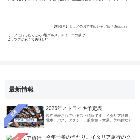
ダ・ヴィンチ」に関する膨大な資料が展示されています。日本人公認
ガイドがミラノ市内・郊外で日帰りツアー開催中です。
【割引き】ミラノのおすすめシャツ店『Bagutta』
ミラノに行ったらこのB級グルメ、ルイーニの揚げ
ピッツァが安くて美味しい！
最新情報
2026年ストライキ予定表
新着
現在発表されているスト情報です。イタリア鉄道、
電車、バス、タクシー、航空便・空港、美術館など
今年一番の当たり。イタリア旅行のク