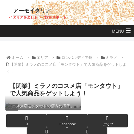
アーモイタリア
イタリアを楽しもう♡旅をサポート
MENU
ホーム
エリア
ロンバルディア州
ミラノ
【閉業】ミラノのコスメ店「モンタウト」で人気商品をゲットしよ
う！
【閉業】ミラノのコスメ店「モンタウト」
で人気商品をゲットしよう！
コスメ店モンタウトの店内の様子。
ミラノ
X
Facebook
はてブ