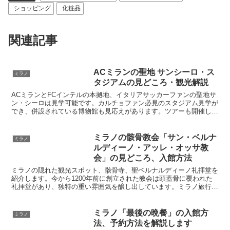
ショッピング
化粧品
関連記事
ACミランの聖地 サンシーロ・ス
ミラノ
タジアムの見どころ・観光解説
ACミランとFCインテルの本拠地、イタリアサッカーファンの聖地サ
ン・シーロは見学可能です。カルチョファン必見のスタジアム見学が
でき、併設されている博物館も見応えがあります。ツアーも開催して
いてピッチやロッカールーム、テレビでお馴染みの記者会見場も見学
できます。ミラノ在住公認ガイドによるサンシーロ見学ツアーも開催
中です。
ミラノの骸骨教会「サン・ベルナ
ミラノ
ルディーノ・アッレ・オッサ教
会」の見どころ、入館方法
ミラノの隠れた観光スポット、骸骨寺、聖ベルナルディーノ礼拝堂を
紹介します。今から1200年前に創立された教会は頭蓋骨に覆われた
礼拝堂があり、独特の重い雰囲気を醸し出しています。ミラノ旅行に
訪れた際は地元の人にもあまり知られていない不思議な教会にぜひ足
を運んでみましょう
ミラノ「最後の晩餐」の入館方
ミラノ
法、予約方法を解説します