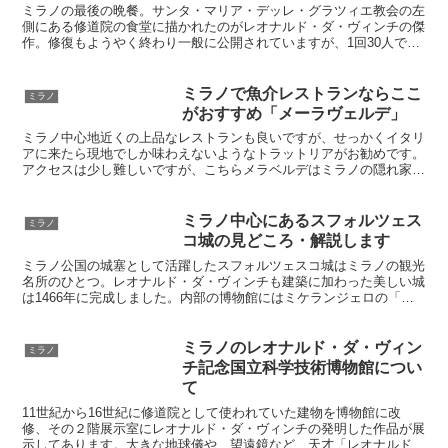
ミラノの最後の晩餐。サンタ・マリア・デッレ・グラツィエ教会の左
側にある修道院の食堂に描かれたのがレオナルド・ダ・ヴィンチの傑
作。修復もようやく終わり一般に公開されていますが、1回30人で15
分の完全予約制。イタリア渡航前にしっかりと予約して予約チケット
を確保・見学しましょう。日本語オーディオガイドもあります
ミラノで魚介レストランならここ
ミラノ
がおすすめ「メーラヴェルデ」
ミラノ中心地近くの上品なレストランも良いですが、せっかくイタリ
アに来たら現地でしか味わえないようなトラットリアがお勧めです。
アクセスは少し難しいですが、こちらメラベルデはミラノの隠れ家的
名店。なんといってもこのお店の前菜は満足度満点です！気取らない
ガヤガヤした庶民的な店ですがミラノへ来たらぜひ足を運んでみてく
ださい。
ミラノ中心にあるスフォルツェス
ミラノ
コ城の見どころ・解説します
ミラノ公国の城塞として活躍したスフォルツェスコ城はミラノの観光
名所のひとつ。レオナルド・ダ・ヴィンチも建築に加わった美しい城
は1466年に完成しました。内部の博物館にはミケランジェロの「ロ
ンダニーニのピエタ」もあり必見です。敷地のセンピオーネ公園はミ
ラノの憩いの場です。のんびりできます
ミラノのレオナルド・ダ・ヴィン
ミラノ
チ記念国立科学技術博物館につい
て
11世紀から16世紀に修道院として使われていた建物を博物館に改
修、その２階展示室にレオナルド・ダ・ヴィンチの発明した作品が展
示してあります。大きな地球儀や、望遠鏡など、天才「レオナルド・