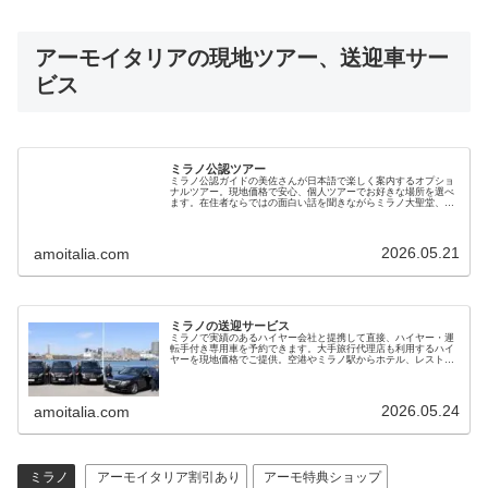
アーモイタリアの現地ツアー、送迎車サー
ビス
ミラノ公認ツアー
ミラノ公認ガイドの美佐さんが日本語で楽しく案内するオプショ
ナルツアー。現地価格で安心、個人ツアーでお好きな場所を選べ
ます。在住者ならではの面白い話を聞きながらミラノ大聖堂、最
後の晩餐、ガッレリア、コモ湖、バローロワイナリーを観光して
ください
2026.05.21
amoitalia.com
ミラノの送迎サービス
ミラノで実績のあるハイヤー会社と提携して直接、ハイヤー・運
転手付き専用車を予約できます。大手旅行代理店も利用するハイ
ヤーを現地価格でご提供。空港やミラノ駅からホテル、レストラ
ン、サッカー競技場、オペラ劇場、ベニスやフィレンツェへも利
用できます
2026.05.24
amoitalia.com
ミラノ
アーモイタリア割引あり
アーモ特典ショップ