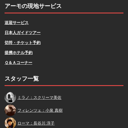
アーモの現地サービス
送迎サービス
日本人ガイドツアー
切符・チケット予約
提携ホテル予約
Ｑ＆Ａコーナー
スタッフ一覧
スクリーマ
ミラノ：スクリーマ美佐
小泉
フィレンツェ：小泉 真樹
長谷川
ローマ：長谷川 淳子