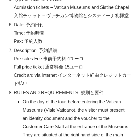
Admission tichets – Vatican Museums and Sistine Chapel
入館チケット – ヴァチカン博物館とシスティーナ礼拝堂
Date: 予約日付
Time: 予約時間
Pax: 予約人数
Description: 予約詳細
Pre-sales Fee 事前予約料 4ユーロ
Full price ticket 通常料金 15ユーロ
Credit ard via Internet インターネット経由クレジットカー
ド払い
RULES AND REQUIREMENTS: 規則と要件
On the day of the tour, before entering the Vatican
Museums (Viale Vaticano), the visitor must present
an identity document and the voucher to the
Customer Care Staff at the entrance of the Museums.
They are situated at the right hand side of the main