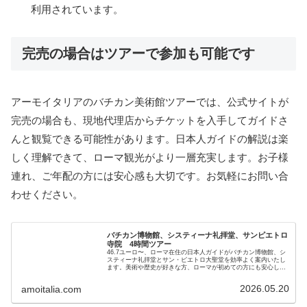
利用されています。
完売の場合はツアーで参加も可能です
アーモイタリアのバチカン美術館ツアーでは、公式サイトが
完売の場合も、現地代理店からチケットを入手してガイドさ
んと観覧できる可能性があります。日本人ガイドの解説は楽
しく理解できて、ローマ観光がより一層充実します。お子様
連れ、ご年配の方には安心感も大切です。お気軽にお問い合
わせください。
バチカン博物館、システィーナ礼拝堂、サンピエトロ
寺院 4時間ツアー
46.7ユーロ〜、ローマ在住の日本人ガイドがバチカン博物館、シ
スティーナ礼拝堂とサン・ピエトロ大聖堂を効率よく案内いたし
ます。美術や歴史が好きな方、ローマが初めての方にも安心して
楽しんでいただけます。他の市内観光と合わせれば、ローマの主
要スポットすべてが一日で楽しめます。
2026.05.20
amoitalia.com