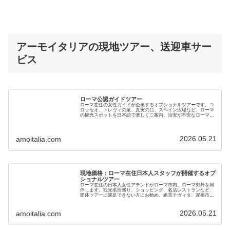
アーモイタリアの現地ツアー、送迎車サー
ビス
ローマ公認ガイドツアー
ローマ在住の女性ガイドが企画するオプショナルツアーです。コ
ロッセオ、トレヴィの泉、真実の口、スペイン広場など、ローマ
の観光スポットを日本語で楽しくご案内。治安が不安なローマで
充実した旅をお楽しみください。現地ガイドが直接提供します
2026.05.21
amoitalia.com
現地価格：ローマ在住日本人スタッフが開催するオプ
ショナルツアー
ローマ在住の日本人女性アテンドがローマ市内、ローマ郊外を同
伴します。観光名所巡り、ショッピング、名店レストランなど、
団体ツアーに満足できない方にお勧め。絶景チヴィタ、泥棒市
場、夜景巡りなど、現地に住む日本人スタッフだから安心でお得
です
2026.05.21
amoitalia.com