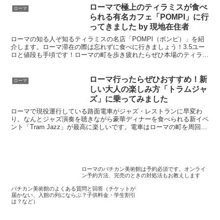
ローマで極上のティラミスが食べ
ローマ
られる有名カフェ「POMPI」に行
ってきました by 現地在住者
ローマの知る人ぞ知るティラミスの名店「POMPI（ポンピ）」を紹
介します。ローマ滞在の際は忘れずに食べに行きましょう！3.5ユー
ロと値段も手頃です！ローマの町を歩き疲れたらぜひ本場のティラミ
スを食べて欲しいです。新鮮なマスカルポーネ・チーズを使ったティ
ラミスは今まで味わったことのない極上の味です
ローマ行ったらぜひおすすめ！新
ローマ
しい大人の楽しみ方「トラムジャ
ズ」に乗ってみました
ローマで現役運行している路面電車がジャズ・レストランに早変わ
り。なんとジャズ演奏を聴きながら豪華ディナーを食べられる新イベ
ント「Tram Jazz」が最高に楽しいです。電車はローマの町を周回し
ながら、フルコースのディナーが食べられます。車窓からはライトア
ップされたコロッセオなど美しいローマの街並みを眺められます。
ローマのバチカン美術館は予約必須です。オンライ
ン予約方法、完売のときの対処法もお教えします
バチカン美術館のよくある質問と回答（チケットが
届かない、入館の列にならぶ？子供料金・学生割引
は？など）