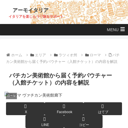
アーモイタリア
イタリアを楽しもう♡旅をサポート
MENU
ホーム
エリア
ラツィオ州
ローマ
バチ
カン美術館から届く予約バウチャー（入館チケット）の内容を解説
バチカン美術館から届く予約バウチャー
（入館チケット）の内容を解説
ローマ
X
Facebook
はてブ
LINE
コピー