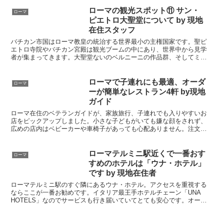
日、大人数の旅行者で賑わいます。数々
の映画の舞台にもなっている巨大な彫刻
ローマの観光スポット⑪ サン・
ローマ
と泉を一度は見ておきたいです。コイン
ピエトロ大聖堂について by 現地
を投げ入れれば願うという伝説もありま
在住スタッフ
すよ。
バチカン市国はローマ教皇の統治する世界最小の主権国家です。聖ピ
エトロ寺院やバチカン宮殿は観光ブームの中にあり、世界中から見学
者が集まってきます。大聖堂ないのベルニーニの作品群、そしてミケ
ランジェロのピエタは必見です。入館の列が長いので、ぜひ時間に余
裕をもって訪れましょう。
ローマで子連れにも最適、オーダ
ローマ
ーが簡単なレストラン4軒 by現地
ガイド
ローマ在住のベテランガイドが、家族旅行、子連れでも入りやすいお
店をピックアップしました。小さな子どもがいても嫌な顔をされず、
広めの店内はベビーカーや車椅子があっても心配ありません。注文し
やすく値段手頃なお店なので１人やカップルの来店にも向いていま
す。
ローマテルミニ駅近くで一番おす
ローマ
すめのホテルは「ウナ・ホテル」
です by 現地在住者
ローマテルミニ駅のすぐ隣にあるウナ・ホテル。アクセスを重視する
ならここが一番お勧めです。イタリア最王手ホテルチェーン「UNA
HOTELS」なのでサービスも行き届いていてとても安心です。オープ
ンしたばかりで館内はどこも清潔で気持ち良い滞在ができます。連泊
すれば宿泊費割引もあるのでお得ですよ。