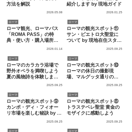
方法を解説
紹介します by 現地ガイド
2026.05.08
2026.01.25
ローマ
ローマ
ローマ観光、ローマパス
ローマの観光スポット⑪
「ROMA PASS」の特
サン・ピエトロ大聖堂に
典・使い方・購入場所な
ついて by 現地在住スタッ
ど by 現地ガイド
フ
2026.01.14
2025.09.25
ローマ
ローマ
ローマのカラカラ浴場で
ローマの観光スポット⑩
野外オペラを満喫しよう
ローマの休日の撮影現
夏の風物詩を体験しまし
場、マルグッタ通りのお
た by 現地在住者
勧めポイント
2025.09.25
2025.09.25
ローマ
ローマ
ローマの観光スポット⑨
ローマの観光スポット⑧
カンポ・ディ・フィオー
トラステベレ聖堂 黄金の
リ市場を楽しむ秘訣 by 現
モザイクに感動しよう
地在住者
2025.09.25
2025.09.25
ローマ
ローマ