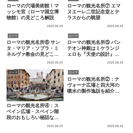
ローマの穴場美術館！マ
ローマの観光名所⑦ エマ
ッシモ宮（ローマ国立博
ヌエーレ二世記念堂とテ
物館）の見どころ解説
ラスからの眺望
2025.09.25
2025.09.25
ローマ
ローマ
ローマの観光名所⑥ サン
ローマの観光名所⑤ パン
タ・マリア・ソプラ・ミ
テオン神殿はミケランジ
ネルヴァ教会の見どころ
ェロも『天使の設計』と
解説 by 現地在住者
賞賛
2025.09.25
2025.09.25
ローマ
ローマ
ローマの観光名所②：ナ
ヴォーナ広場と四大河の
噴水の製作逸話を紹介し
ます by 現地ガイド
ローマの観光名所④：ス
ペイン広場・スペイン階
段のおもしろい秘話など
by 現地在住者
2025.09.25
2025.09.25