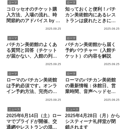
ローマ
ローマ
コロッセオのチケット購
知っておくと便利！バチ
入方法、入場の流れ、時
カン美術館内にあるレス
間節約のアドバイス by ロ
トランは疲れたときに助
ーマ在住者
かります。
2025.09.25
2025.09.25
ローマ
ローマ
バチカン美術館のよくあ
バチカン美術館から届く
る質問と回答（チケット
予約バウチャー（入館チ
が届かない、入館の列に
ケット）の内容を解説
ならぶ？子供料金・学生
2025.09.25
2025.09.25
割引は？など）
ローマ
ローマ
ローマのバチカン美術館
ローマのバチカン美術館
は予約必須です。オンラ
の最新情報：休館日、営
イン予約方法、完売のと
業時間、音声ヘッドセッ
きの対処法もお教えしま
ト、入館料など
2025.09.25
2025.09.25
す
ニュース
ニュース
2025年6月14日（土）ロー
2025年4月28日（月）から
マでプライドが開催、交
システィーナ礼拝堂が閉
通網やレストランの混雑
鎖されます